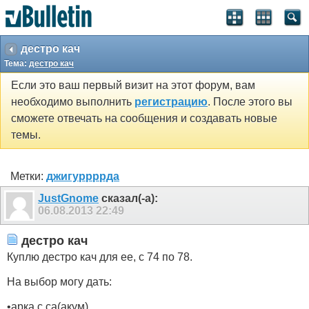
дестро кач
Тема:
дестро кач
Если это ваш первый визит на этот форум, вам
необходимо выполнить
регистрацию
. После этого вы
сможете отвечать на сообщения и создавать новые
темы.
Метки:
джигуррррда
JustGnome
сказал(-а):
06.08.2013
22:49
дестро кач
Куплю дестро кач для ее, с 74 по 78.
На выбор могу дать:
•арка с са(акум)