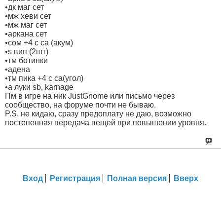
•дк маг сет
•мж хеви сет
•мж маг сет
•аркана сет
•сом +4 с са (акум)
•s вип (2шт)
•тм ботинки
•адена
•тм пика +4 с са(угол)
•а луки sb, karnage
Пм в игре на ник JustGnome или письмо через
сообщество, на форуме почти не бываю.
P.S. не кидаю, сразу предоплату не даю, возможно
постепенная передача вещей при повышении уровня.
Вход
Регистрация
Полная версия
Вверх