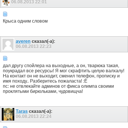
06.08.2013
22:01
Крыса одним словом
averen
сказал(-а):
06.08.2013
22:23
дал другу спойлера на выходные, а он, тварюка такая,
поукрадал все ресурсы! Я мог скрафтить целую валхалу!
На контакт он не выходит, сменил телефон, прописку и
имя походу.. Разберитесь пожаласта! :Ё
пс: не отвлекайте админов от фикса олимпа своими
проклятыми бирюльками, чудовищча!
Taras
сказал(-а):
06.08.2013
22:24