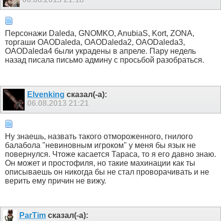
Персонажи Daleda, GNOMKO, AnubiaS, Kort, ZONA,
торгаши OAODaleda, OAODaleda2, OAODaleda3,
OAODaleda4 были украдены в апреле. Пару недель
назад писала письмо админу с просьбой разобраться.
Elvenking
сказал(-а):
06.08.2013
21:21
Ну знаешь, назвать такого отмороженного, гнилого
балабола "невиновным игроком" у меня бы язык не
повернулся. Чтоже касается Тараса, то я его давно знаю.
Он может и простофиля, но такие махинации как ты
описываешь он никогда бы не стал проворачивать и не
верить ему причин не вижу.
ParTim
сказал(-а):