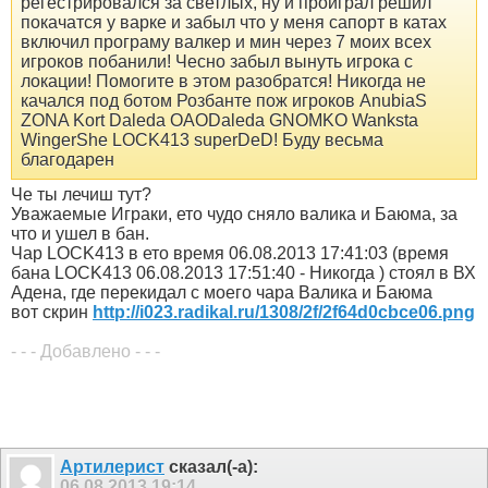
регестрировался за светлых, ну и проиграл решил
покачатся у варке и забыл что у меня сапорт в катах
включил програму валкер и мин через 7 моих всех
игроков побанили! Чесно забыл вынуть игрока с
локации! Помогите в этом разобратся! Никогда не
качался под ботом Розбанте пож игроков AnubiaS
ZONA Kort Daleda OAODaleda GNOMKO Wanksta
WingerShe LOCK413 superDeD! Буду весьма
благодарен
Че ты лечиш тут?
Уважаемые Играки, ето чудо сняло валика и Баюма, за
что и ушел в бан.
Чар LOCK413 в ето время 06.08.2013 17:41:03 (время
бана LOCK413 06.08.2013 17:51:40 - Никогда ) стоял в ВХ
Адена, где перекидал с моего чара Валика и Баюма
вот скрин
http://i023.radikal.ru/1308/2f/2f64d0cbce06.png
- - - Добавлено - - -
Артилерист
сказал(-а):
06.08.2013
19:14