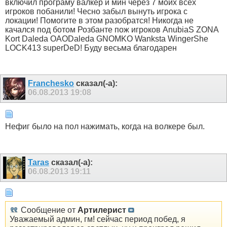
включил програму валкер и мин через 7 моих всех
игроков побанили! Чесно забыл вынуть игрока с
локации! Помогите в этом разобратся! Никогда не
качался под ботом Розбанте пож игроков AnubiaS ZONA
Kort Daleda OAODaleda GNOMKO Wanksta WingerShe
LOCK413 superDeD! Буду весьма благодарен
Franchesko
сказал(-а):
06.08.2013
19:08
Нефиг было на пол нажимать, когда на волкере был.
Taras
сказал(-а):
06.08.2013
19:11
Сообщение от
Артилерист
Уважаемый админ, гм! сейчас период побед, я