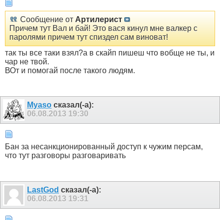
Сообщение от
Артилерист
Причем тут Вал и бай! Это вася кинул мне валкер с
паролями причем тут спиздел сам виноват!
так ты все таки взял?а в скайп пишеш что вобще не ты, и
чар не твой.
ВОт и помогай после такого людям.
Myaso
сказал(-а):
06.08.2013
19:30
Бан за несанкционированный доступ к чужим персам,
что тут разговоры разговаривать
LastGod
сказал(-а):
06.08.2013
19:31