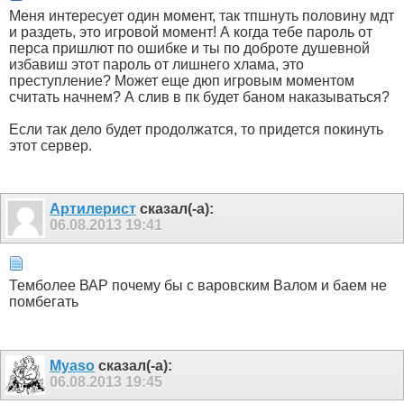
Меня интересует один момент, так тпшнуть половину мдт
и раздеть, это игровой момент! А когда тебе пароль от
перса пришлют по ошибке и ты по доброте душевной
избавиш этот пароль от лишнего хлама, это
преступление? Может еще дюп игровым моментом
считать начнем? А слив в пк будет баном наказываться?
Если так дело будет продолжатся, то придется покинуть
этот сервер.
Артилерист
сказал(-а):
06.08.2013
19:41
Темболее ВАР почему бы с варовским Валом и баем не
помбегать
Myaso
сказал(-а):
06.08.2013
19:45