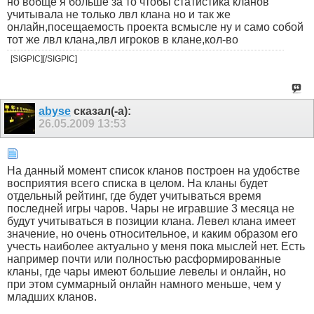
но вобще я больше за то чтобы статистика кланов
учитывала не только лвл клана но и так же
онлайн,посещаемость проекта всмысле ну и само собой
тот же лвл клана,лвл игроков в клане,кол-во
[SIGPIC][/SIGPIC]
abyse
сказал(-а):
26.05.2009
13:53
На данный момент список кланов построен на удобстве
восприятия всего списка в целом. На кланы будет
отдельный рейтинг, где будет учитываться время
последней игры чаров. Чары не игравшие 3 месяца не
будут учитываться в позиции клана. Левел клана имеет
значение, но очень относительное, и каким образом его
учесть наиболее актуально у меня пока мыслей нет. Есть
например почти или полностью расформированные
кланы, где чары имеют большие левелы и онлайн, но
при этом суммарный онлайн намного меньше, чем у
младших кланов.