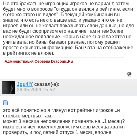
Не отображать не играющих игроков не вариант, затем
будет много вопросов "откуда он взялся в рейтинге, если
я его жо этого не видел". В текущей комбинации вы
знаете, что есть некто выше вас, и указано что он не
играет, или он не желает показывать свои данные, но для
вас не будет сюрпризом его наличие там и темболее
неожиданное появление. Чары в бане сначала хотел не
учитывать, но баны бывают разные, потому решил
просто скрывать информацию. Бан чата на отображение
в рейтингах не влияет.
Администрация Сервера Draconic.Ru
Jgu4iY
сказал(-а):
26.05.2009
15:52
это всё понятно,но я глянул вот рейтинг игроков...и
столько мёртвых там...
может 3 месяца непоявления поменять на...1 месяц?
имхо если чел поменял допустим серв месяца хватит
проверить, и под летний отпуск 1 месяц вполне