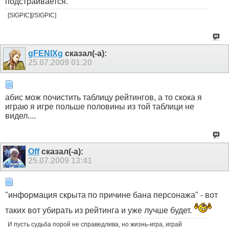
подстраивается.
[SIGPIC][/SIGPIC]
gFENIXg
сказал(-а):
25.07.2009
01:20
абис мож почистить таблицу рейтингов, а то скока я
играю я игре польше половины из той таблици не
видел....
Off
сказал(-а):
25.07.2009
13:41
"информация скрыта по причине бана персонажа" - вот
таких вот убирать из рейтинга и уже лучше будет.
И пусть судьба порой не справедлива, но жизнь-игра, играй