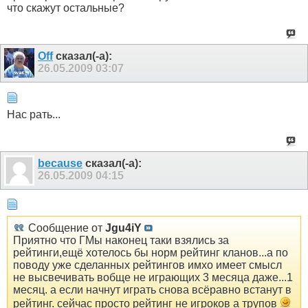
что скажут остальные?
Off
сказал(-а):
26.05.2009
03:07
Нас рать...
because
сказал(-а):
26.05.2009
04:15
Сообщение от
Jgu4iY
Приятно что ГМы наконец таки взялись за
рейтинги,ещё хотелось бы норм рейтинг кланов...а по
поводу уже сделанных рейтингов имхо имеет смысл
не высвечивать вобще не играющих 3 месяца даже...1
месяц. а если начнут играть снова всёравно встанут в
рейтинг. сейчас просто рейтинг не игроков а трупов