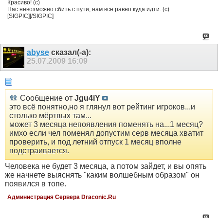
Красиво! (с)
Нас невозможно сбить с пути, нам всё равно куда идти. (с)
[SIGPIC][/SIGPIC]
abyse
сказал(-а):
25.07.2009
16:09
Сообщение от
Jgu4iY
это всё понятно,но я глянул вот рейтинг игроков...и
столько мёртвых там...
может 3 месяца непоявления поменять на...1 месяц?
имхо если чел поменял допустим серв месяца хватит
проверить, и под летний отпуск 1 месяц вполне
подстраивается.
Человека не будет 3 месяца, а потом зайдет, и вы опять
же начнете выяснять "каким волшебным образом" он
появился в топе.
Администрация Сервера Draconic.Ru