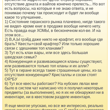
отсутствие доната и вайпов конечно прелесть... Но вот
есть вопросы, на которые я не знаю ответа, и не
понимаю почему так происходит и будет ли вообще
какое то улучшение..
1) Состояние гиранского рынка плачевно, нигде такого
не видел- кроме книг в продаже вообще ничего нету.
Есть правда еще ХОМЫ, в бесконечном кол-ве. И на
этом все...
2) В,А,Ы грэйд даже никто не крафтит, его вообще где
брать? Квесты+свой крафтер? Или только хорошие
связи с здешними топ кланами?
3) Тут есть клан вары, или все здесь большая
шведская семья?
4) Конкуренция и развивающиеся кланы существуют,
или развиваются только топ кланы и их алли?
5) Тут в гиране всегда такие страшенные цены, из-за
отсутствия конкуренции? Кристаллы и соски стоят
ОЯ*БУ
6) Тут все квесты работают? На нубских лвлах мне
было в систем чат написано что я получил некоторые
предметы (за выполнение), но я их не обнаружил ни в
инвентаре, ни в квестовом разделе инвентаря.
Я еще многое упускаю, но все же интересно, реально