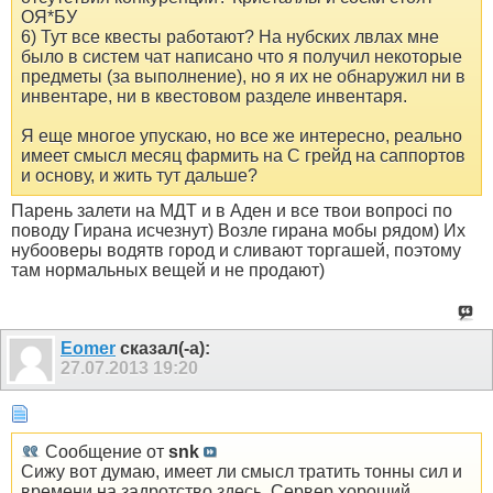
ОЯ*БУ
6) Тут все квесты работают? На нубских лвлах мне
было в систем чат написано что я получил некоторые
предметы (за выполнение), но я их не обнаружил ни в
инвентаре, ни в квестовом разделе инвентаря.
Я еще многое упускаю, но все же интересно, реально
имеет смысл месяц фармить на С грейд на саппортов
и основу, и жить тут дальше?
Парень залети на МДТ и в Аден и все твои вопросі по
поводу Гирана исчезнут) Возле гирана мобы рядом) Их
нубооверы водятв город и сливают торгашей, поэтому
там нормальных вещей и не продают)
Eomer
сказал(-а):
27.07.2013
19:20
Сообщение от
snk
Сижу вот думаю, имеет ли смысл тратить тонны сил и
времени на задротство здесь. Сервер хороший,