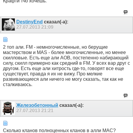
Крафти тчо хочешь.
DestinyEnd
сказал(-а):
27.07.2013
21:09
2 топ али. FM - немногочисленные, но берущие
мастерством и MAS - более многочисленные, но менее
скилловые. Есть еще али AOB, постепенно набирающий
силу, скилл примерно как средний в FM. У всех вар друг с
другом. Есть еще али хитрость где-то, говорят все еще
существует, правда я их не вижу. Про мелкие
развивающиеся али ничего не могу сказать, так как не
сталкиваюсь.
Железобетонный
сказал(-а):
27.07.2013
21:21
Сколько кланов полноценных кланов в алли МАС?