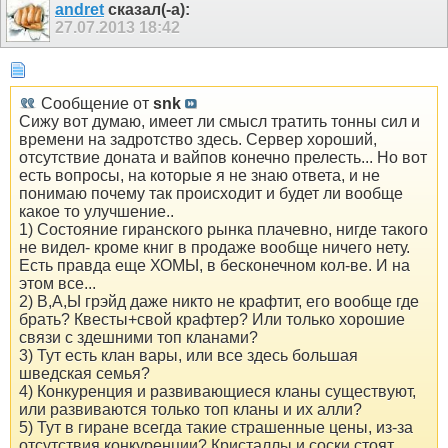
andret
сказал(-а):
27.07.2013
18:42
Сообщение от
snk
Сижу вот думаю, имеет ли смысл тратить тонны сил и
времени на задротство здесь. Сервер хороший,
отсутствие доната и вайпов конечно прелесть... Но вот
есть вопросы, на которые я не знаю ответа, и не
понимаю почему так происходит и будет ли вообще
какое то улучшение..
1) Состояние гиранского рынка плачевно, нигде такого
не видел- кроме книг в продаже вообще ничего нету.
Есть правда еще ХОМЫ, в бесконечном кол-ве. И на
этом все...
2) В,А,Ы грэйд даже никто не крафтит, его вообще где
брать? Квесты+свой крафтер? Или только хорошие
связи с здешними топ кланами?
3) Тут есть клан вары, или все здесь большая
шведская семья?
4) Конкуренция и развивающиеся кланы существуют,
или развиваются только топ кланы и их алли?
5) Тут в гиране всегда такие страшенные цены, из-за
отсутствия конкуренции? Кристаллы и соски стоят