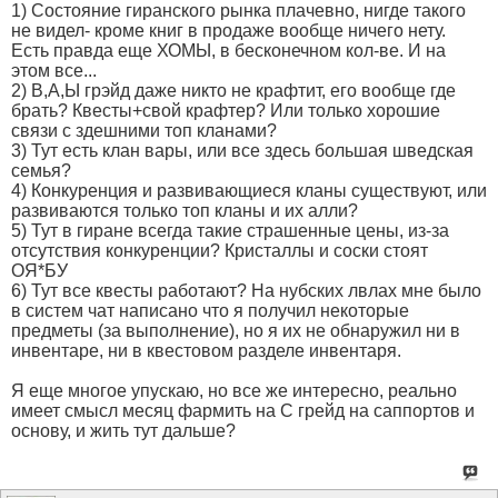
1) Состояние гиранского рынка плачевно, нигде такого
не видел- кроме книг в продаже вообще ничего нету.
Есть правда еще ХОМЫ, в бесконечном кол-ве. И на
этом все...
2) В,А,Ы грэйд даже никто не крафтит, его вообще где
брать? Квесты+свой крафтер? Или только хорошие
связи с здешними топ кланами?
3) Тут есть клан вары, или все здесь большая шведская
семья?
4) Конкуренция и развивающиеся кланы существуют, или
развиваются только топ кланы и их алли?
5) Тут в гиране всегда такие страшенные цены, из-за
отсутствия конкуренции? Кристаллы и соски стоят
ОЯ*БУ
6) Тут все квесты работают? На нубских лвлах мне было
в систем чат написано что я получил некоторые
предметы (за выполнение), но я их не обнаружил ни в
инвентаре, ни в квестовом разделе инвентаря.
Я еще многое упускаю, но все же интересно, реально
имеет смысл месяц фармить на С грейд на саппортов и
основу, и жить тут дальше?