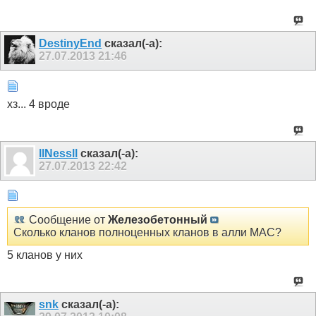
DestinyEnd
сказал(-а):
27.07.2013
21:46
хз... 4 вроде
llNessll
сказал(-а):
27.07.2013
22:42
Сообщение от
Железобетонный
Сколько кланов полноценных кланов в алли МАС?
5 кланов у них
snk
сказал(-а):