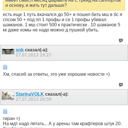
имеет смысл месяц фармить на С грейд на саппортов
и основу, и жить тут дальше?
есть еще 1 путь вкачался до 50+ и пошел бить мш в бс я
спсом 50 + под пп 1 профы и се 1 профы убивал
шаманов. 1 мш стоит 500 к практически . 10 шаманов 5
кк даже хомы не надо можно д пушкой убить.
snk
сказал(-а):
27.07.2013
19:27
Хм, спасиб за ответы, это уже хорошие новости =)
StarinaVOLK
сказал(-а):
27.07.2013
20:59
гиран =)
На мдт надо летать... А у арены там крафтеров штук 20.