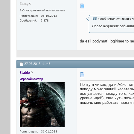
Ferry
Заблокированный пользователь
Регистрация
06.10.2012
Сообщение от
DeusExM
Сообщений
2,878
После недавних событий
da esli podymat` logi4nee to n
27.07.2013,
11:45
Stable
Игровой Мастер
Почту я читаю, да и Абис чита
поводу моих знаний касательн
все узнается походу того, ка
уровне идей), еще чуть позж
помочь мне работать практич
Регистрация
31.01.2013