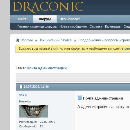
Сайт
Форум
Что нового?
Главная страница форума
Новые сообщения
Справка
Календарь
Опц
Форум
Технический раздел
Предложения и вопросы игрок
Если это ваш первый визит на этот форум, вам необходимо выполнить
рег
Тема:
Почта администрации
26.07.2013,
18:46
snk
Почта администрации
Новичок
А администрация на почту отв
Регистрация
22.07.2013
Сообщений
22