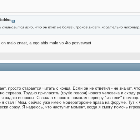
achina
 становится ясно, что он тут не более игроков знает, касательно некотор
e on malo znaet, a ego abis malo vo 4to posvewaet
ет, просто старается читать с конца. Если он не ответил - не значит, чт
о сервера. Трудно пригласить (грубо говоря) нового человека и сходу р
к я задаю вопросы. Сначала я просто помогал серверу "из тени" (помощь
е я стал ГМом, сейчас уже имею модераторские права на форуме. Тут к 
ески сразу. Я надеюсь, что наступит момент, когда я смогу помочь игрок