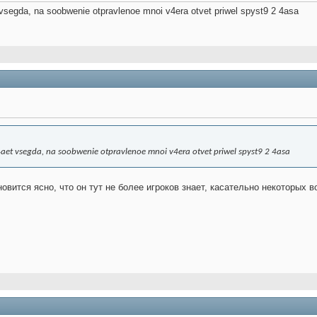
t vsegda, na soobwenie otpravlenoe mnoi v4era otvet priwel spyst9 2 4asa
ve4aet vsegda, na soobwenie otpravlenoe mnoi v4era otvet priwel spyst9 2 4asa
вится ясно, что он тут не более игроков знает, касательно некоторых в