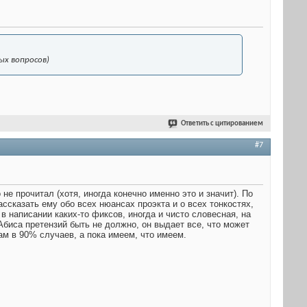
ых вопросов)
Ответить с цитированием
#7
о не прочитал (хотя, иногда конечно именно это и значит). По
ассказать ему обо всех нюансах проэкта и о всех тонкостях,
 в написании каких-то фиксов, иногда и чисто словесная, на
Абиса претензий быть не должно, он выдает все, что может
ам в 90% случаев, а пока имеем, что имеем.