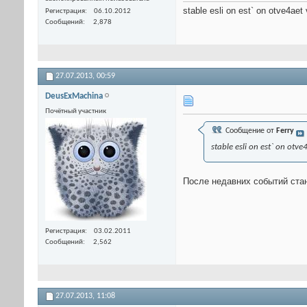
stable esli on est` on otve4ae
Регистрация
06.10.2012
Сообщений
2,878
27.07.2013,
00:59
DeusExMachina
Почётный участник
Сообщение от
Ferry
stable esli on est` on ot
После недавних событий стано
Регистрация
03.02.2011
Сообщений
2,562
27.07.2013,
11:08