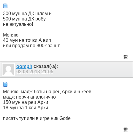
300 мун на ДК шлем и
500 мун на ДК робу
не актуально!
Меняю
40 мун на точки А вип
или продам по 800к за шт
oomph
сказал(-а):
02.08.2013
21:05
Меняю: мадж боты на рец Арки и 6 кеев
мадж перчи аналогично
150 мун на рец Арки
18 мун за 1 кеи Арки
писать тут или в игре ник Gotie