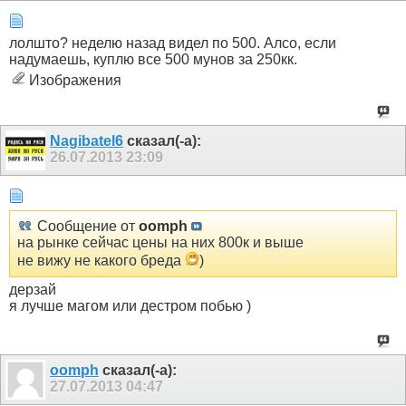
лолшто? неделю назад видел по 500. Алсо, если
надумаешь, куплю все 500 мунов за 250кк.
Изображения
Nagibatel6
сказал(-а):
26.07.2013
23:09
Сообщение от
oomph
на рынке сейчас цены на них 800к и выше
не вижу не какого бреда
)
дерзай
я лучше магом или дестром побью )
oomph
сказал(-а):
27.07.2013
04:47