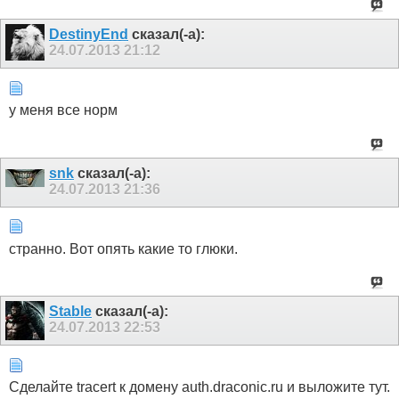
DestinyEnd
сказал(-а):
24.07.2013
21:12
у меня все норм
snk
сказал(-а):
24.07.2013
21:36
странно. Вот опять какие то глюки.
Stable
сказал(-а):
24.07.2013
22:53
Сделайте tracert к домену auth.draconic.ru и выложите тут.