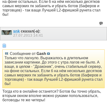
на фоне остальных. Если б на нём несколько десятков
самых мерзких пк забанить и убрать ботов (баферов и
торговцев) - так ваще Лучшей L2-фришкой рунета стал
бы!
snk
сказал(-а):
27.07.2013
14:41
Сообщение от
Gash
Только что лагнуло. Выражалось в длительном
зависании картинки. До этого с утра лагов не было. А
ваще, в целом - "Драконик", очень стабильный сервер,
на фоне остальных. Если б на нём несколько десятков
самых мерзких пк забанить и убрать ботов (баферов и
торговцев) - так ваще Лучшей L2-фришкой рунета стал
бы!
Тогда кто в онлайне останется? Ботов бы точно убрать,
вторым окном вполне можно руками попользоваться,
ботоводы те же читеры!