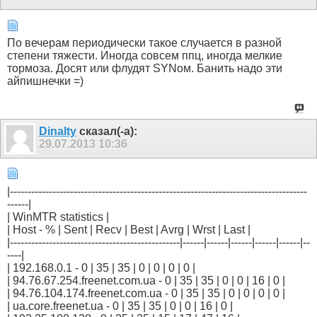
По вечерам периодически такое случается в разной
степени тяжести. Иногда совсем ппц, иногда мелкие
тормоза. Досят или флудят SYNом. Банить надо эти
айпишнечки =)
Dinalty
сказал(-а):
29.07.2013
10:36
|------------------------------------------------------------------------------------
------|
| WinMTR statistics |
| Host - % | Sent | Recv | Best | Avrg | Wrst | Last |
|------------------------------------------------|------|------|------|------|------|--
----|
| 192.168.0.1 - 0 | 35 | 35 | 0 | 0 | 0 | 0 |
| 94.76.67.254.freenet.com.ua - 0 | 35 | 35 | 0 | 0 | 16 | 0 |
| 94.76.104.174.freenet.com.ua - 0 | 35 | 35 | 0 | 0 | 0 | 0 |
| ua.core.freenet.ua - 0 | 35 | 35 | 0 | 0 | 16 | 0 |