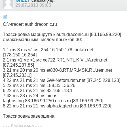
GriZLY
сказал(-а):
29.07.2013
09:05
C:\>tracert auth.draconic.ru
Трассировка маршрута к auth.draconic.ru [83.166.99.220]
с максимальным числом прыжков 30:
1 1 ms 3 ms <1 мс 254.16.150.178.triolan.net
[178.150.16.254]
2 1 ms <1 мс <1 мс xe722.RT1.NTL.KIV.UA.retn.net
[87.245.237.85]
3 21 ms 20 ms 20 ms et830-8.RT.MR.MSK.RU.retn.net
[87.245.233.1]
4 22 ms 21 ms 21 ms GW-Netorn.retn.net [87.245.228.123]
5 22 ms 21 ms 21 ms 188.35.136.26
6 22 ms 21 ms 21 ms 83.166.113.1
7 43 ms 23 ms 24 ms nicos-
taghosting.83.166.99.250.nicos.ru [83.166.99.250]
8 22 ms 21 ms 21 ms alpha.tagtech.ru [83.166.99.220]
Трассировка завершена.
- - - Добавлено - - -