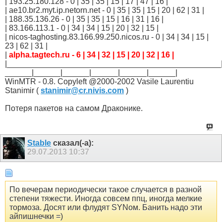
| 193.25.180.128 - 0 | 35 | 35 | 15 | 17 | 47 | 16 |
| ae10.br2.myt.ip.netorn.net - 0 | 35 | 35 | 15 | 20 | 62 | 31 |
| 188.35.136.26 - 0 | 35 | 35 | 15 | 16 | 31 | 16 |
| 83.166.113.1 - 0 | 34 | 34 | 15 | 20 | 32 | 15 |
| nicos-taghosting.83.166.99.250.nicos.ru - 0 | 34 | 34 | 15 |
23 | 62 | 31 |
|
alpha.tagtech.ru - 6 | 34 | 32 | 15 | 20 | 32 | 16 |
|________________________________________________
______|______|______|______|______|______|
WinMTR - 0.8. Copyleft @2000-2002 Vasile Laurentiu
Stanimir (
stanimir@cr.nivis.com
)
Потеря пакетов на самом Драконике.
Stable
сказал(-а):
29.07.2013
10:37
По вечерам периодически такое случается в разной
степени тяжести. Иногда совсем ппц, иногда мелкие
тормоза. Досят или флудят SYNом. Банить надо эти
айпишнечки =)