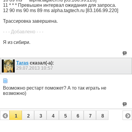
11 * * * Превышен интервал ожидания для запроса.
12 90 ms 90 ms 89 ms alpha.tagtech.ru [83.166.99.220]
Трассировка завершена.
- - - Добавлено - - -
Я из сибири.
Taras
сказал(-а):
29.07.2013
10:57
Возможно рестарт поможет? А то так играть не
возможно)
1
2
3
4
5
6
7
8