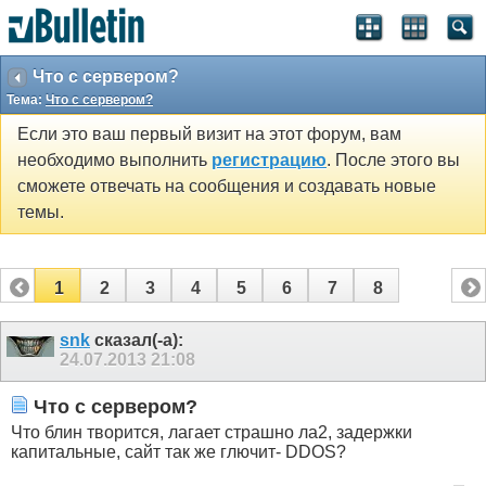
Что с сервером?
Тема:
Что с сервером?
Если это ваш первый визит на этот форум, вам
необходимо выполнить
регистрацию
. После этого вы
сможете отвечать на сообщения и создавать новые
темы.
1
2
3
4
5
6
7
8
snk
сказал(-а):
24.07.2013
21:08
Что с сервером?
Что блин творится, лагает страшно ла2, задержки
капитальные, сайт так же глючит- DDOS?