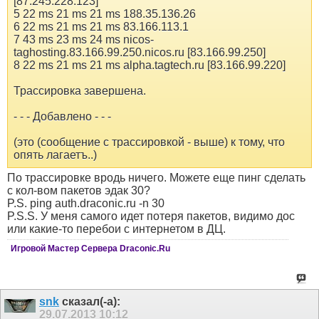
[87.245.228.123]
5 22 ms 21 ms 21 ms 188.35.136.26
6 22 ms 21 ms 21 ms 83.166.113.1
7 43 ms 23 ms 24 ms nicos-
taghosting.83.166.99.250.nicos.ru [83.166.99.250]
8 22 ms 21 ms 21 ms alpha.tagtech.ru [83.166.99.220]
Трассировка завершена.
- - - Добавлено - - -
(это (сообщение с трассировкой - выше) к тому, что
опять лагаетъ..)
По трассировке вродь ничего. Можете еще пинг сделать
с кол-вом пакетов эдак 30?
P.S. ping auth.draconic.ru -n 30
P.S.S. У меня самого идет потеря пакетов, видимо дос
или какие-то перебои с интернетом в ДЦ.
Игровой Мастер Сервера Draconic.Ru
snk
сказал(-а):
29.07.2013
10:12