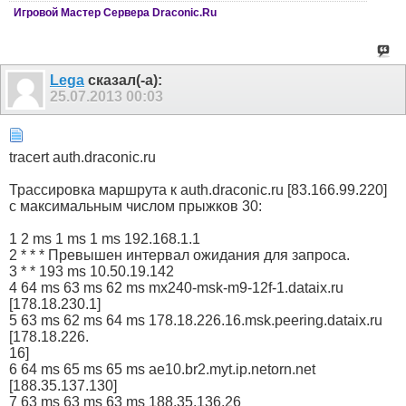
Игровой Мастер Сервера Draconic.Ru
Lega
сказал(-а):
25.07.2013
00:03
tracert auth.draconic.ru
Трассировка маршрута к auth.draconic.ru [83.166.99.220]
с максимальным числом прыжков 30:
1 2 ms 1 ms 1 ms 192.168.1.1
2 * * * Превышен интервал ожидания для запроса.
3 * * 193 ms 10.50.19.142
4 64 ms 63 ms 62 ms mx240-msk-m9-12f-1.dataix.ru
[178.18.230.1]
5 63 ms 62 ms 64 ms 178.18.226.16.msk.peering.dataix.ru
[178.18.226.
16]
6 64 ms 65 ms 65 ms ae10.br2.myt.ip.netorn.net
[188.35.137.130]
7 63 ms 63 ms 63 ms 188.35.136.26