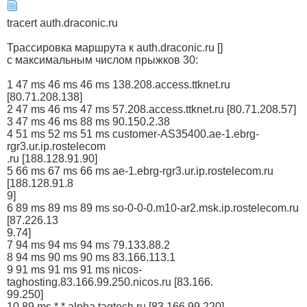
tracert auth.draconic.ru
Трассировка маршрута к auth.draconic.ru []
с максимальным числом прыжков 30:
1 47 ms 46 ms 46 ms 138.208.access.ttknet.ru
[80.71.208.138]
2 47 ms 46 ms 47 ms 57.208.access.ttknet.ru [80.71.208.57]
3 47 ms 46 ms 88 ms 90.150.2.38
4 51 ms 52 ms 51 ms customer-AS35400.ae-1.ebrg-
rgr3.ur.ip.rostelecom
.ru [188.128.91.90]
5 66 ms 67 ms 66 ms ae-1.ebrg-rgr3.ur.ip.rostelecom.ru
[188.128.91.8
9]
6 89 ms 89 ms 89 ms so-0-0-0.m10-ar2.msk.ip.rostelecom.ru
[87.226.13
9.74]
7 94 ms 94 ms 94 ms 79.133.88.2
8 94 ms 90 ms 90 ms 83.166.113.1
9 91 ms 91 ms 91 ms nicos-
taghosting.83.166.99.250.nicos.ru [83.166.
99.250]
10 89 ms * * alpha.tagtech.ru [83.166.99.220]