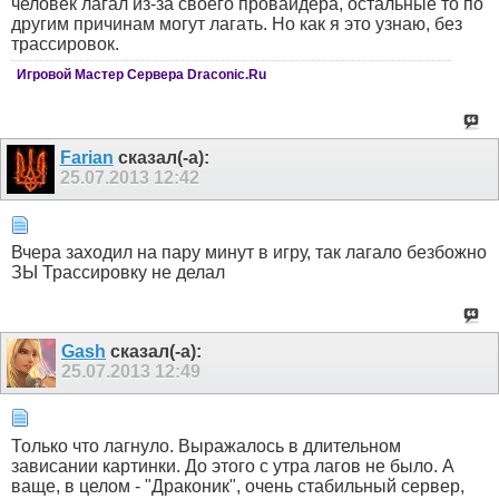
человек лагал из-за своего провайдера, остальные то по
другим причинам могут лагать. Но как я это узнаю, без
трассировок.
Игровой Мастер Сервера Draconic.Ru
Farian
сказал(-а):
25.07.2013
12:42
Вчера заходил на пару минут в игру, так лагало безбожно
ЗЫ Трассировку не делал
Gash
сказал(-а):
25.07.2013
12:49
Только что лагнуло. Выражалось в длительном
зависании картинки. До этого с утра лагов не было. А
ваще, в целом - "Драконик", очень стабильный сервер,