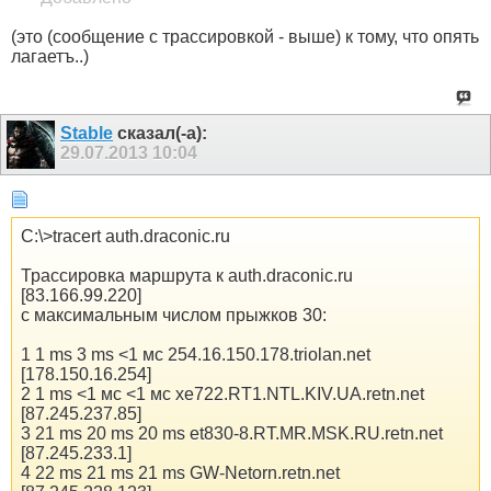
(это (сообщение с трассировкой - выше) к тому, что опять
лагаетъ..)
Stable
сказал(-а):
29.07.2013
10:04
C:\>tracert auth.draconic.ru
Трассировка маршрута к auth.draconic.ru
[83.166.99.220]
с максимальным числом прыжков 30:
1 1 ms 3 ms <1 мс 254.16.150.178.triolan.net
[178.150.16.254]
2 1 ms <1 мс <1 мс xe722.RT1.NTL.KIV.UA.retn.net
[87.245.237.85]
3 21 ms 20 ms 20 ms et830-8.RT.MR.MSK.RU.retn.net
[87.245.233.1]
4 22 ms 21 ms 21 ms GW-Netorn.retn.net