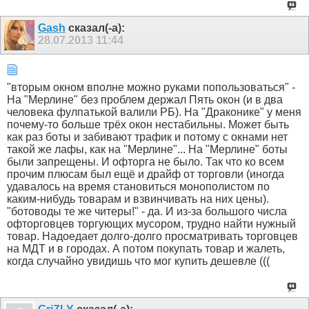
Gash
сказал(-а):
28.07.2013
11:44
"вторым окном вполне можно руками попользоваться" -
На "Мерлине" без проблем держал Пять окон (и в два
человека фулпатькой валили РБ). На "Драконике" у меня
почему-то больше трёх окон нестабильны. Может быть
как раз боты и забивают трафик и потому с окнами нет
такой же лафы, как на "Мерлине"... На "Мерлине" боты
были запрещены. И офторга не было. Так что ко всем
прочим плюсам был ещё и драйф от торговли (иногда
удавалось на время становиться монополистом по
каким-нибудь товарам и взвинчивать на них цены).
"ботоводы те же читеры!" - да. И из-за большого числа
офторговцев торгующих мусором, трудно найти нужный
товар. Надоедает долго-долго просматривать торговцев
на МДТ и в городах. А потом покупать товар и жалеть,
когда случайно увидишь что мог купить дешевле (((