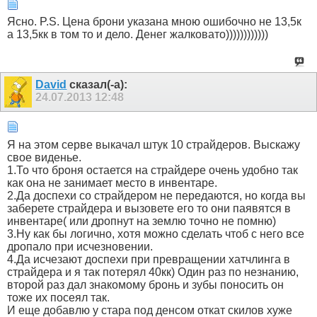
Ясно. P.S. Цена брони указана мною ошибочно не 13,5к
а 13,5кк в том то и дело. Денег жалковато))))))))))))
David
сказал(-а):
24.07.2013
12:48
Я на этом серве выкачал штук 10 страйдеров. Выскажу
свое виденье.
1.То что броня остается на страйдере очень удобно так
как она не занимает место в инвентаре.
2.Да доспехи со страйдером не передаются, но когда вы
заберете страйдера и вызовете его то они паявятся в
инвентаре( или дропнут на землю точно не помню)
3.Ну как бы логично, хотя можно сделать чтоб с него все
дропало при исчезновении.
4.Да исчезают доспехи при превращении хатчлинга в
страйдера и я так потерял 40кк) Один раз по незнанию,
второй раз дал знакомому бронь и зубы поносить он
тоже их посеял так.
И еще добавлю у стара под денсом откат скилов хуже