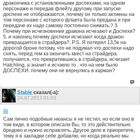
дракончика с установленными доспехами, на одном
персонаже и передав флейту другому при запуске
доспехи не отображаются, почему он только активны на
том персонаже с которого флаета была предана и при
передаче их надо самому постоянно снимать.? 3.
Почему при исчезновении дракона исчезают и Доспехи?
5. и наконец почему доспехи исчезают когда дракон
превращается в страйдера?. P.S. Я потерял 13,5к на
дорогой броне потому, что не подумал что доспехи надо
снять, перед тем ка окончить квест на страйдера.
получается, что превратившись в страйдера, исчезает
Hatchling, а значит и исчзело то , что на нем было
ДОСПЕХИ. почему они не вернулись в карман?
Stable
сказал(-а):
24.07.2013
01:03
Сам лично подобные нюансы я не тестил, но если оно в
том виде, в котором описали Вы, то это действительно
бредово и нужно исправлять. Другое дело в приоритете,
тему я в закладки себе добавлю, но когда реально мы