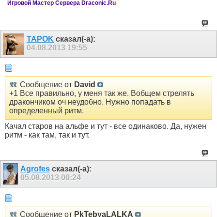
Игровой Мастер Сервера Draconic.Ru
TAPOK
сказал(-а):
04.08.2013
19:55
Сообщение от
David
+1 Все правильно, у меня так же. Вобщем стрелять
дракончиком оч неудобно. Нужно попадать в
определенный ритм.
Качал старов на альфе и тут - все одинаково. Да, нужен
ритм - как там, так и тут.
Agrofes
сказал(-а):
05.08.2013
00:24
Сообщение от
PkTebyaLALKA