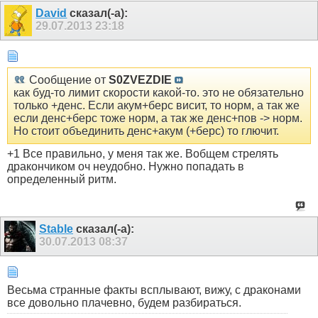
David
сказал(-а):
29.07.2013
23:18
Сообщение от
S0ZVEZDIE
как буд-то лимит скорости какой-то. это не обязательно
только +денс. Если акум+берс висит, то норм, а так же
если денс+берс тоже норм, а так же денс+пов -> норм.
Но стоит объединить денс+акум (+берс) то глючит.
+1 Все правильно, у меня так же. Вобщем стрелять
дракончиком оч неудобно. Нужно попадать в
определенный ритм.
Stable
сказал(-а):
30.07.2013
08:37
Весьма странные факты всплывают, вижу, с драконами
все довольно плачевно, будем разбираться.