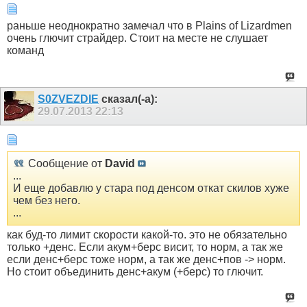
раньше неоднократно замечал что в Plains of Lizardmen
очень глючит страйдер. Стоит на месте не слушает
команд
S0ZVEZDIE
сказал(-а):
29.07.2013
22:13
Сообщение от
David
...
И еще добавлю у стара под денсом откат скилов хуже
чем без него.
...
как буд-то лимит скорости какой-то. это не обязательно
только +денс. Если акум+берс висит, то норм, а так же
если денс+берс тоже норм, а так же денс+пов -> норм.
Но стоит объединить денс+акум (+берс) то глючит.