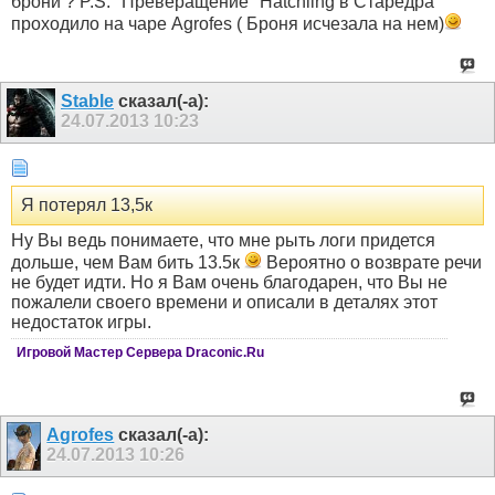
брони ? P.S. "Прeверащение" Hatchling в Старедра
проходило на чаре Agrofes ( Броня исчезала на нем)
Stable
сказал(-а):
24.07.2013
10:23
Я потерял 13,5к
Ну Вы ведь понимаете, что мне рыть логи придется
дольше, чем Вам бить 13.5к
Вероятно о возврате речи
не будет идти. Но я Вам очень благодарен, что Вы не
пожалели своего времени и описали в деталях этот
недостаток игры.
Игровой Мастер Сервера Draconic.Ru
Agrofes
сказал(-а):
24.07.2013
10:26