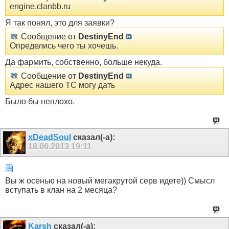
engine.clanbb.ru
Я так понял, это для заявки?
Сообщение от
DestinyEnd
Определись чего ты хочешь.
Да фармить, собственно, больше некуда.
Сообщение от
DestinyEnd
Адрес нашего ТС могу дать
Было бы неплохо.
xDeadSoul
сказал(-а):
18.06.2013
19:11
Вы ж осенью на новый мегакрутой серв идете)) Смысл
вступать в клан на 2 месяца?
Karsh
сказал(-а):