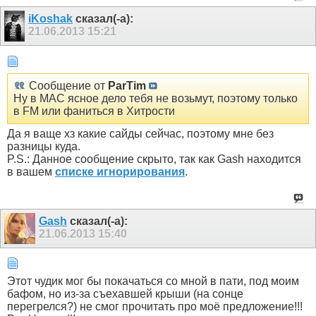
iKoshak
сказал(-а):
21.06.2013
15:21
Сообщение от
ParTim
Ну в МАС ясное дело тебя не возьмут, поэтому только
в FM или фаниться в Хитрости
Да я ваще хз какие сайды сейчас, поэтому мне без
разницы куда.
P.S.:
Данное сообщение скрыто, так как
Gash
находится
в вашем
списке игнорирования
.
Gash
сказал(-а):
21.06.2013
15:40
Этот чудик мог бы покачаться со мной в пати, под моим
бафом, но из-за съехавшей крыши (на сонце
перегрелся?) не смог прочитать про моё предложение!!!