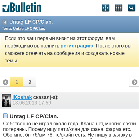
Untag LF CP/Clan.
Тема:
Untag LF CP/Clan.
Если это ваш первый визит на этот форум, вам
необходимо выполнить
регистрацию
. После этого вы
сможете отвечать на сообщения и создавать новые
темы.
1
2
iKoshak
сказал(-а):
18.06.2013
17:59
Untag LF CP/Clan.
Собственно не играл около года. Клана нет, многие связи
потеряны. Посему ищу пати/клан для фана, фарма етс.
Обо мне: бп 76/мм 78, тс/скайп есть. Не пишу в заявку в