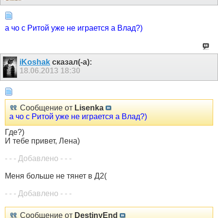
а чо с Ритой уже не играется а Влад?)
iKoshak
сказал(-а):
18.06.2013
18:30
Сообщение от
Lisenka
а чо с Ритой уже не играется а Влад?)
Где?)
И тебе привет, Лена)
- - - Добавлено - - -
Меня больше не тянет в Д2(
- - - Добавлено - - -
Сообщение от
DestinyEnd