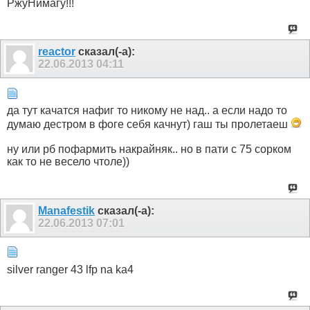
РжуНимагу!!!
reactor
сказал(-а):
22.06.2013
04:11
да тут качатся нафиг то никому не над.. а если надо то
думаю дестром в фоге себя качнут) гаш ты пролетаеш
ну или рб пофармить накрайняк.. но в пати с 75 сорком
как то не весело чтоле))
Manafestik
сказал(-а):
22.06.2013
07:01
silver ranger 43 lfp na ka4