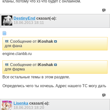
кланы, потому что хз что будет с онлайном.
DestinyEnd
сказал(-а):
18.06.2013
18:11
Сообщение от
iKoshak
для фана
engine.clanbb.ru
Сообщение от
iKoshak
для фарма
Все остальные темы в этом разделе.
Определись чего ты хочешь. Адрес нашего ТС могу дать
Lisenka
сказал(-а):
18.06.2013
18:20