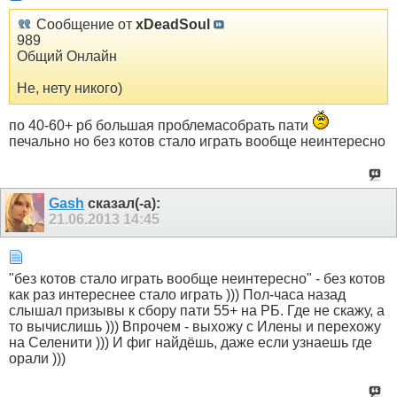
Сообщение от
xDeadSoul
989
Общий Онлайн
Не, нету никого)
по 40-60+ рб большая проблемасобрать пати
печально но без котов стало играть вообще неинтересно
Gash
сказал(-а):
21.06.2013
14:45
"без котов стало играть вообще неинтересно" - без котов
как раз интереснее стало играть ))) Пол-часа назад
слышал призывы к сбору пати 55+ на РБ. Где не скажу, а
то вычислишь ))) Впрочем - выхожу с Илены и перехожу
на Селенити ))) И фиг найдёшь, даже если узнаешь где
орали )))