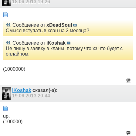
18.06.2013
19:26
Сообщение от
xDeadSoul
Смысл вступать в клан на 2 месяца?
Сообщение от
iKoshak
Не пишу в заявку в кланы, потому что хз что будет с
онлайном.
.
(1000000)
iKoshak
сказал(-а):
19.06.2013
20:44
up.
(100000)