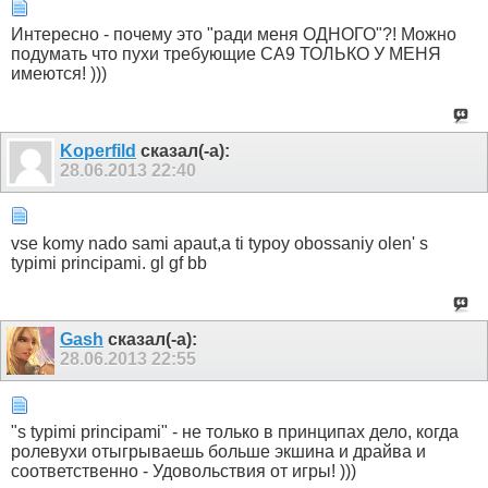
Интересно - почему это "ради меня ОДНОГО"?! Можно
подумать что пухи требующие СА9 ТОЛЬКО У МЕНЯ
имеются! )))
Koperfild
сказал(-а):
28.06.2013
22:40
vse komy nado sami apaut,a ti typoy obossaniy olen' s
typimi principami. gl gf bb
Gash
сказал(-а):
28.06.2013
22:55
"s typimi principami" - не только в принципах дело, когда
ролевухи отыгрываешь больше экшина и драйва и
соответственно - Удовольствия от игры! )))