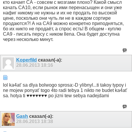
кто качает СА - совсем с мозгами плохо? Какой смысл
качать СА10, если рынок ими перенасыщен и они уже
нафиг никому не нужны и их не продать по высокой
цене, посколько они чуть ли не в каждом сортире
продаются?! А на СА9 можно конкретно приподняться,
бо их никто не продаёт, а спрос есть! В общем - куплю
СА9 - писать персу с ником Ilena. Она будет доступна
через несколько минут.
Koperfild
сказал(-а):
28.06.2013
18:16
lol ka4at' sa dlya bolwogo sprosa:-D ylibnyl...ti takoy typoy i
ne mojew ponyat' togo 4to radi tebya 1 nikto ne budet ka4at'
sa. hotya ti ♥♥♥♥♥♥♥ po jizni tew sebya nadejdami
Gash
сказал(-а):
28.06.2013
18:38