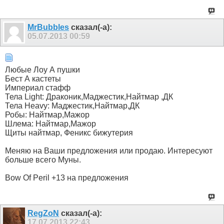
MrBubbles
сказал(-а):
05.07.2013
00:59
Любые Лоу А пушки
Бест А кастеты
Империал стафф
Тела Light: Драконик,Маджестик,Найтмар ,ДК
Тела Heavy: Маджестик,Найтмар,ДК
Робы: Найтмар,Мажор
Шлема: Найтмар,Мажор
Щиты найтмар, Феникс бижутерия
Меняю на Ваши предложения или продаю. Интересуют
больше всего Муны.
Bow Of Peril +13 на предложения
RegZoN
сказал(-а):
17.07.2013
22:43