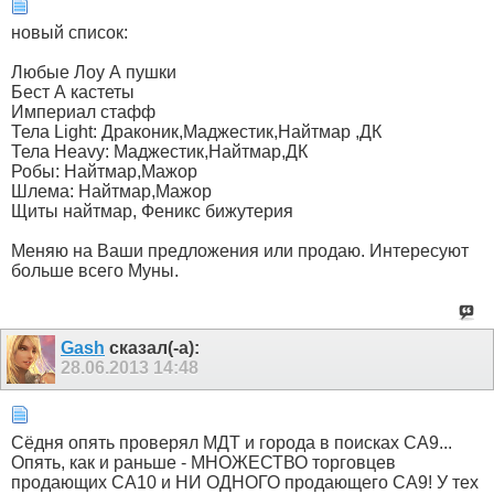
новый список:
Любые Лоу А пушки
Бест А кастеты
Империал стафф
Тела Light: Драконик,Маджестик,Найтмар ,ДК
Тела Heavy: Маджестик,Найтмар,ДК
Робы: Найтмар,Мажор
Шлема: Найтмар,Мажор
Щиты найтмар, Феникс бижутерия
Меняю на Ваши предложения или продаю. Интересуют
больше всего Муны.
Gash
сказал(-а):
28.06.2013
14:48
Сёдня опять проверял МДТ и города в поисках СА9...
Опять, как и раньше - МНОЖЕСТВО торговцев
продающих СА10 и НИ ОДНОГО продающего СА9! У тех