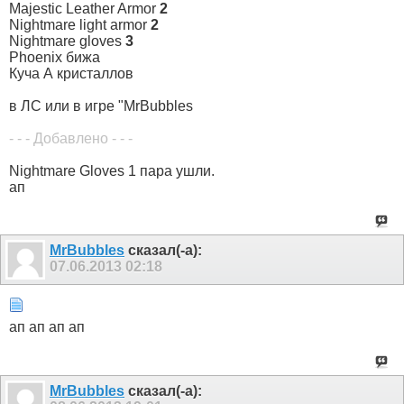
Majestic Leather Armor
2
Nightmare light armor
2
Nightmare gloves
3
Phoenix бижа
Куча А кристаллов
в ЛС или в игре "MrBubbles
- - - Добавлено - - -
Nightmare Gloves 1 пара ушли.
ап
MrBubbles
сказал(-а):
07.06.2013
02:18
ап ап ап ап
MrBubbles
сказал(-а):