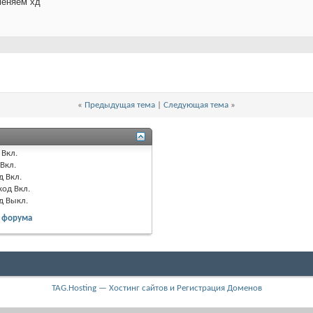
меняем хд
«
Предыдущая тема
|
Следующая тема
»
Вкл.
Вкл.
д
Вкл.
код
Вкл.
од
Выкл.
 форума
TAG.Hosting — Хостинг сайтов и Регистрация Доменов