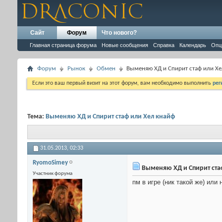
Сайт
Форум
Что нового?
Главная страница форума
Новые сообщения
Справка
Календарь
Опц
Форум
Рынок
Обмен
Выменяю ХД и Спирит стаф или Хе
Если это ваш первый визит на этот форум, вам необходимо выполнить
рег
Тема:
Выменяю ХД и Спирит стаф или Хел кнайф
31.05.2013,
02:33
RyomoSimey
Выменяю ХД и Спирит ста
Участник форума
пм в игре (ник такой же) или