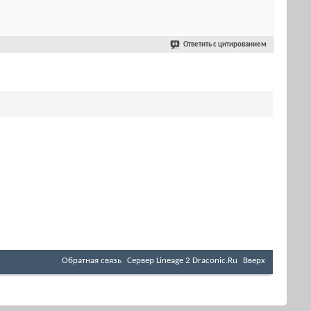
Ответить с цитированием
Обратная связь
Cервер Lineage 2 Draconic.Ru
Вверх