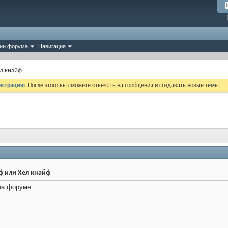
ии форума
Навигация
л кнайф
истрацию
. После этого вы сможете отвечать на сообщения и создавать новые темы.
ф или Хел кнайф
 на форуме.