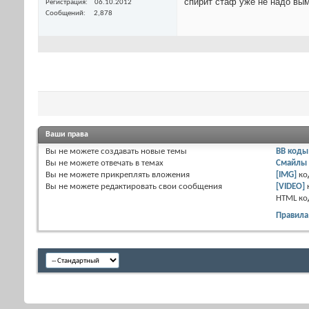
спирит стаф уже не надо вы
Регистрация
06.10.2012
Сообщений
2,878
Ваши права
Вы
не можете
создавать новые темы
BB коды
Вы
не можете
отвечать в темах
Смайлы
Вы
не можете
прикреплять вложения
[IMG]
ко
Вы
не можете
редактировать свои сообщения
[VIDEO]
HTML к
Правила