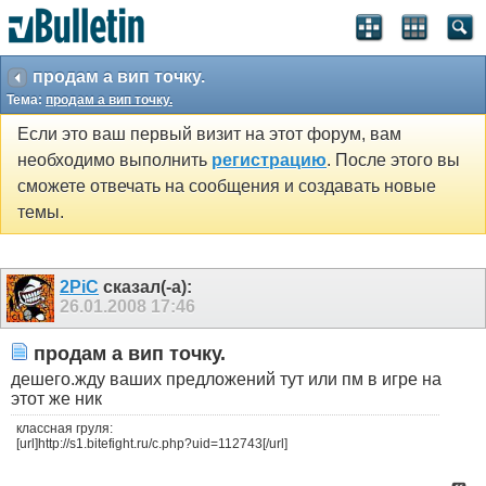
продам а вип точку.
Тема:
продам а вип точку.
Если это ваш первый визит на этот форум, вам
необходимо выполнить
регистрацию
. После этого вы
сможете отвечать на сообщения и создавать новые
темы.
2PiC
сказал(-а):
26.01.2008
17:46
продам а вип точку.
дешего.жду ваших предложений тут или пм в игре на
этот же ник
классная груля:
[url]http://s1.bitefight.ru/c.php?uid=112743[/url]