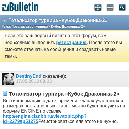
Тотализатор турнира «Кубок Драконика-2»
Тема:
Тотализатор турнира «Кубок Драконика-2»
Если это ваш первый визит на этот форум, вам
необходимо выполнить
регистрацию
. После этого вы
сможете отвечать на сообщения и создавать новые
темы.
DestinyEnd
сказал(-а):
17.05.2013
00:23
Тотализатор турнира «Кубок Драконика-2»
Всю информацию о дате, времени, кланах-участниках и
размерах поставленных ставок можно будет получить на
форуме ENGINE по ссылке
http://engine.clanbb.ru/viewtopic.php?
id=2279#p51275
Регистриоваться для этого не нужно.