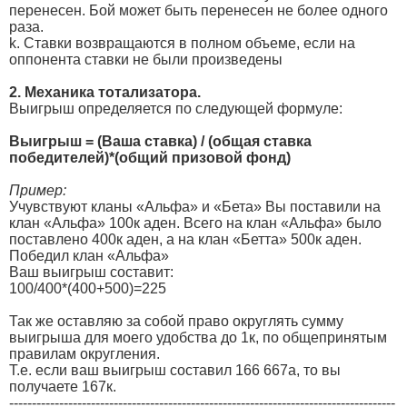
перенесен. Бой может быть перенесен не более одного
раза.
k. Ставки возвращаются в полном объеме, если на
оппонента ставки не были произведены
2. Механика тотализатора.
Выигрыш определяется по следующей формуле:
Выигрыш = (Ваша ставка) / (общая ставка
победителей)*(общий призовой фонд)
Пример:
Учувствуют кланы «Альфа» и «Бета» Вы поставили на
клан «Альфа» 100к аден. Всего на клан «Альфа» было
поставлено 400к аден, а на клан «Бетта» 500к аден.
Победил клан «Альфа»
Ваш выигрыш составит:
100/400*(400+500)=225
Так же оставляю за собой право округлять сумму
выигрыша для моего удобства до 1к, по общепринятым
правилам округления.
Т.е. если ваш выигрыш составил 166 667а, то вы
получаете 167к.
-------------------------------------------------------------------------------------