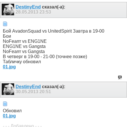
DestinyEnd
сказал(-а):
28.05.2013
23:53
Бой AvadonSquad vs UnitedSpirit Завтра в 19-00
Бои
NoFearrr vs ENG1NE
ENG1NE vs Gangsta
NoFearrr vs Gangsta
В четверг в 19-00 - 21-00 (точнее позже)
Табличку обновил
01.jpg
DestinyEnd
сказал(-а):
30.05.2013
20:51
Обновил
01.jpg
- - - Добавлено - - -