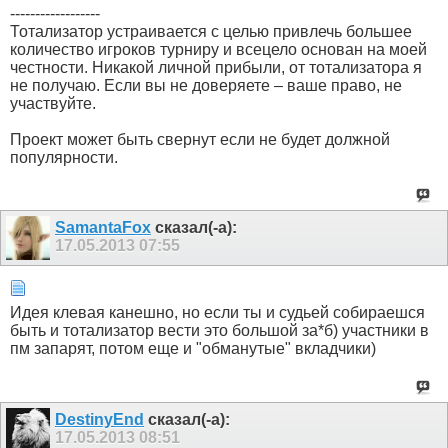
------------------
Тотализатор устраивается с целью привлечь большее
количество игроков турниру и всецело основан на моей
честности. Никакой личной прибыли, от тотализатора я
не получаю. Если вы не доверяете – ваше право, не
участвуйте.
Проект может быть свернут если не будет должной
популярности.
SamantaFox
сказал(-а):
17.05.2013
07:55
Идея клевая канешно, но если ты и судьей собираешся
быть и тотализатор вести это большой за*б) участники в
пм запарят, потом еще и "обманутые" вкладчики)
DestinyEnd
сказал(-а):
17.05.2013
08:51