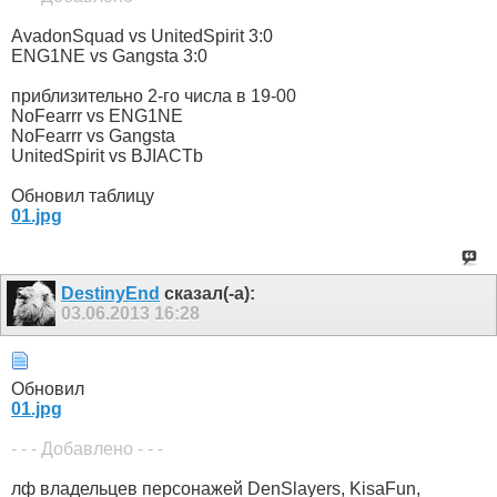
AvadonSquad vs UnitedSpirit 3:0
ENG1NE vs Gangsta 3:0
приблизительно 2-го числа в 19-00
NoFearrr vs ENG1NE
NoFearrr vs Gangsta
UnitedSpirit vs BJIACTb
Обновил таблицу
01.jpg
DestinyEnd
сказал(-а):
03.06.2013
16:28
Обновил
01.jpg
- - - Добавлено - - -
лф владельцев персонажей DenSlayers, KisaFun,