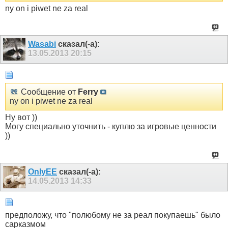
ny on i piwet ne za real
Wasabi
сказал(-а):
13.05.2013
20:15
Сообщение от
Ferry
ny on i piwet ne za real
Ну вот ))
Могу специально уточнить - куплю за игровые ценности
))
OnlyEE
сказал(-а):
14.05.2013
14:33
предположу, что "полюбому не за реал покупаешь" было
сарказмом