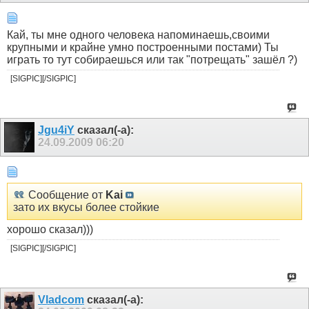
Кай, ты мне одного человека напоминаешь,своими
крупными и крайне умно построенными постами) Ты
играть то тут собираешься или так "потрещать" зашёл ?)
[SIGPIC][/SIGPIC]
Jgu4iY
сказал(-а):
24.09.2009
06:20
Сообщение от
Kai
зато их вкусы более стойкие
хорошо сказал)))
[SIGPIC][/SIGPIC]
Vladcom
сказал(-а):