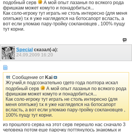
подобный серв
А мой опыт лазанья по всякого рода
фришкам может комуто и понадобиться...
Как соло-игроку тут играть не столь интересно (для меня
опятьже) т.к я уже нагляделся на ботосапорт всласть, а
вот если уломаю пару-тройку соклановцев , 100% пущу
тут корни.
Special
сказал(-а):
24.09.2009
16:20
Сообщение от
Kai
Жгучий,я подсознательно гдето года полтора искал
подобный серв
А мой опыт лазанья по всякого рода
фришкам может комуто и понадобиться...
Как соло-игроку тут играть не столь интересно (для
меня опятьже) т.к я уже нагляделся на ботосапорт
всласть, а вот если уломаю пару-тройку соклановцев ,
100% пущу тут корни.
из прошлого серва на этот серв перешло нас сначало 3
человека потом еше парочку поттянулось знакомых и