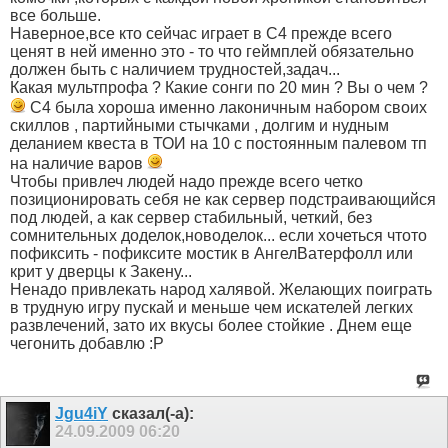
все больше.
Наверное,все кто сейчас играет в С4 прежде всего
ценят в ней именно это - то что геймплей обязательно
должен быть с наличием трудностей,задач...
Какая мультпрофа ? Какие сонги по 20 мин ? Вы о чем ?
С4 была хороша именно лаконичным набором своих
скиллов , партийными стычками , долгим и нудным
деланием квеста в ТОИ на 10 с постоянным палевом тп
на наличие варов
Чтобы привлеч людей надо прежде всего четко
позиционировать себя не как сервер подстраивающийся
под людей, а как сервер стабильный, четкий, без
сомнительных доделок,новоделок... если хочеться чтото
пофиксить - пофиксите мостик в АнгелВатерфолл или
крит у дверцы к Закену...
Ненадо привлекать народ халявой. Желающих поиграть
в трудную игру пускай и меньше чем искателей легких
развлечений, зато их вкусы более стойкие . Днем еще
чегонить добавлю :P
Jgu4iY
сказал(-а):
24.09.2009
06:20