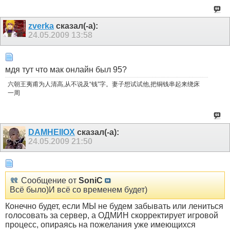
zverka
сказал(-а):
24.05.2009
13:58
мдя тут что мак онлайн был 95?
六朝王夷甫为人清高,从不说及“钱”字。妻子想试试他,把铜钱串起来绕床
一周
DAMHEIIOX
сказал(-а):
24.05.2009
21:50
Сообщение от
SoniC
Всё было)И всё со временем будет)
Конечно будет, если МЫ не будем забывать или лениться
голосовать за сервер, а ОДМИН скорректирует игровой
процесс, опираясь на пожелания уже имеющихся