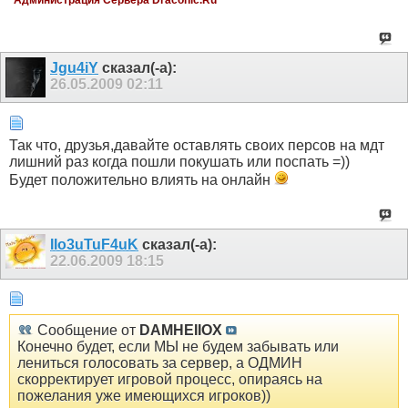
Администрация Сервера Draconic.Ru
Jgu4iY
сказал(-а):
26.05.2009
02:11
Так что, друзья,давайте оставлять своих персов на мдт
лишний раз когда пошли покушать или поспать =))
Будет положительно влиять на онлайн
IIo3uTuF4uK
сказал(-а):
22.06.2009
18:15
Сообщение от
DAMHEIIOX
Конечно будет, если МЫ не будем забывать или
лениться голосовать за сервер, а ОДМИН
скорректирует игровой процесс, опираясь на
пожелания уже имеющихся игроков))