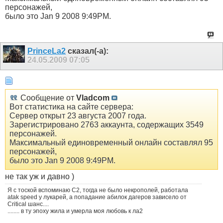
персонажей,
было это Jan 9 2008 9:49PM.
PrinceLa2
сказал(-а):
24.05.2009
07:05
Сообщение от
Vladcom
Вот статистика на сайте сервера:
Сервер открыт 23 августа 2007 года.
Зарегистрировано 2763 аккаунта, содержащих 3549
персонажей.
Максимальный единовременный онлайн составлял 95
персонажей,
было это Jan 9 2008 9:49PM.
не так уж и давно )
Я с тоской вспоминаю С2, тогда не было некрополей, работала
atak speed у лукарей, а попадание абилок дагеров зависело от
Critical шанс....
........ в ту эпоху жила и умерла моя любовь к ла2