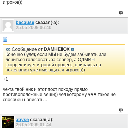
игроков))
because
сказал(-а):
25.05.2009
06:40
Сообщение от
DAMHEIIOX
Конечно будет, если МЫ не будем забывать или
лениться голосовать за сервер, а ОДМИН
скорректирует игровой процесс, опираясь на
пожелания уже имеющихся игроков))
+1
чё-та твой ник и этот пост походу прямо
противоположные вещи)) чел которому ♥♥♥ такое не
способен написать...
abyse
сказал(-а):
26.05.2009
01:44