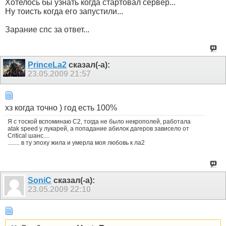
Хотелось бы узнать когда стартовал сервер...
Ну тоисть когда его запустили...
Зарание спс за ответ...
PrinceLa2
сказал(-а):
23.05.2009
21:57
хз когда точно ) год есть 100%
Я с тоской вспоминаю С2, тогда не было некрополей, работала
atak speed у лукарей, а попадание абилок дагеров зависело от
Critical шанс....
........ в ту эпоху жила и умерла моя любовь к ла2
SoniC
сказал(-а):
23.05.2009
22:10