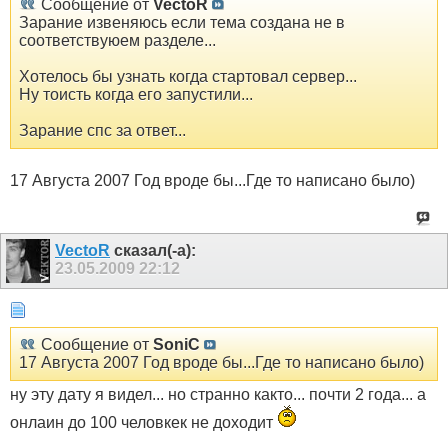
Сообщение от
VectoR
Зарание извеняюсь если тема создана не в
соответствуюем разделе...
Хотелось бы узнать когда стартовал сервер...
Ну тоисть когда его запустили...
Зарание спс за ответ...
17 Августа 2007 Год вроде бы...Где то написано было)
VectoR
сказал(-а):
23.05.2009
22:12
Сообщение от
SoniC
17 Августа 2007 Год вроде бы...Где то написано было)
ну эту дату я видел... но странно както... почти 2 года... а
онлаин до 100 человкек не доходит