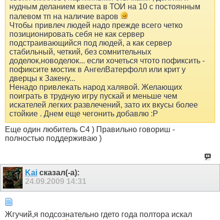
нудным деланием квеста в ТОИ на 10 с постоянным
палевом тп на наличие варов
Чтобы привлеч людей надо прежде всего четко
позиционировать себя не как сервер
подстраивающийся под людей, а как сервер
стабильный, четкий, без сомнительных
доделок,новоделок... если хочеться чтото пофиксить -
пофиксите мостик в АнгелВатерфолл или крит у
дверцы к Закену...
Ненадо привлекать народ халявой. Желающих
поиграть в трудную игру пускай и меньше чем
искателей легких развлечений, зато их вкусы более
стойкие . Днем еще чегонить добавлю :P
Еще один любитель С4 ) Правильно говориш -
полностью поддерживаю )
Kai
сказал(-а):
24.09.2009
14:31
Жгучий,я подсознательно гдето года полтора искал