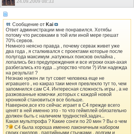
24.09.2009
08:33
Сообщение от
Kai
Ответ администрации мне понравился. Хотябы
потому что рисовками в той или иной мере грешат
70% сервов.
Немного неясно правда , почему сервак живет уже
два года , я сталкивался с проектами которые после
полугода максимум ,натужных поисков онлайна ,
лопались без предупреждения и все игроки охая-ахая
разбегались кто куда ...упорство чтоли ?) Или надежда
на результат ?
Незнаю нужен ли тут совет человека еще не
игравшего , но какраз таки меня превлекло тут то, чем
запомнился сам С4. Интересная сложность игры , а не
разжованные комочки ,которых с каждой новой
хроникой становиться все больше.
Наверное,все кто сейчас играет в С4 прежде всего
ценят в ней именно это - то что геймплей обязательно
должен быть с наличием трудностей,задач...
Какая мультпрофа ? Какие сонги по 20 мин ? Вы о чем
?
С4 была хороша именно лаконичным набором
своих скиллов , партийными стычками , долгим и