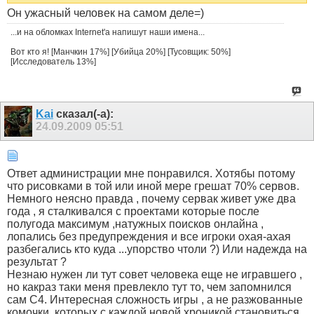
Он ужасный человек на самом деле=)
...и на обломках Internet'a напишут наши имена...
Вот кто я! [Манчкин 17%] [Убийца 20%] [Тусовщик: 50%]
[Исследователь 13%]
Kai
сказал(-а):
24.09.2009
05:51
Ответ администрации мне понравился. Хотябы потому
что рисовками в той или иной мере грешат 70% сервов.
Немного неясно правда , почему сервак живет уже два
года , я сталкивался с проектами которые после
полугода максимум ,натужных поисков онлайна ,
лопались без предупреждения и все игроки охая-ахая
разбегались кто куда ...упорство чтоли ?) Или надежда на
результат ?
Незнаю нужен ли тут совет человека еще не игравшего ,
но какраз таки меня превлекло тут то, чем запомнился
сам С4. Интересная сложность игры , а не разжованные
комочки ,которых с каждой новой хроникой становиться