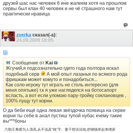
друзей шас нас человек 6 ине жалеем хотя на прошлом
сервы был клан 40 человек и не чё страшного нам тут
практически нравица
zverka
сказал(-а):
24.09.2009
18:05
Сообщение от
Kai
Жгучий,я подсознательно гдето года полтора искал
подобный серв
А мой опыт лазанья по всякого рода
фришкам может комуто и понадобиться...
Как соло-игроку тут играть не столь интересно (для
меня опятьже) т.к я уже нагляделся на ботосапорт
всласть, а вот если уломаю пару-тройку соклановцев ,
100% пущу тут корни.
О да беби ещё одна левая звёздочка появица на серве
корни ты себе в анал пустиш тупой нубас кчему такие
вы***боны
六朝王夷甫为人清高,从不说及“钱”字。妻子想试试他,把铜钱串起来绕床