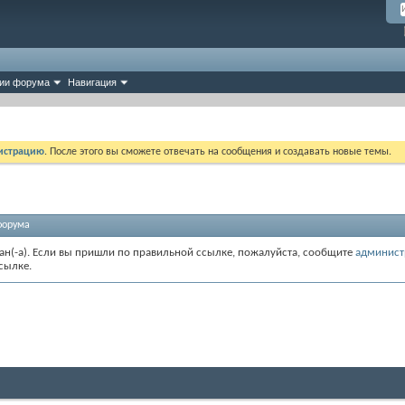
ии форума
Навигация
истрацию
. После этого вы сможете отвечать на сообщения и создавать новые темы.
форума
зан(-а). Если вы пришли по правильной ссылке, пожалуйста, сообщите
админист
сылке.