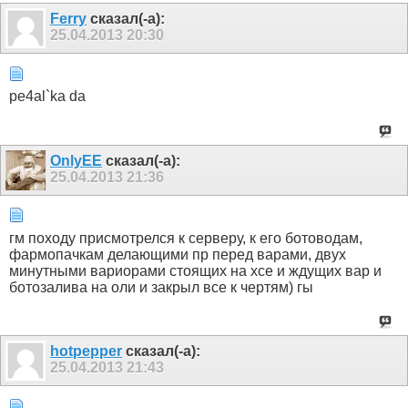
Ferry
сказал(-а):
25.04.2013
20:30
pe4al`ka da
OnlyEE
сказал(-а):
25.04.2013
21:36
гм походу присмотрелся к серверу, к его ботоводам,
фармопачкам делающими пр перед варами, двух
минутными вариорами стоящих на хсе и ждущих вар и
ботозалива на оли и закрыл все к чертям) гы
hotpepper
сказал(-а):
25.04.2013
21:43