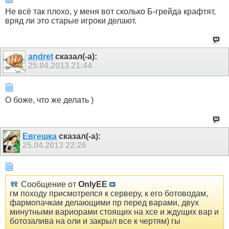
Не всё так плохо, у меня вот сколько Б-грейда крафтят,
вряд ли это старые игроки делают.
andret
сказал(-а):
25.04.2013
21:44
О боже, что же делать )
Евгешка
сказал(-а):
25.04.2013
22:26
Сообщение от
OnlyEE
гм походу присмотрелся к серверу, к его ботоводам,
фармопачкам делающими пр перед варами, двух
минутными вариорами стоящих на хсе и ждущих вар и
ботозалива на оли и закрыл все к чертям) гы