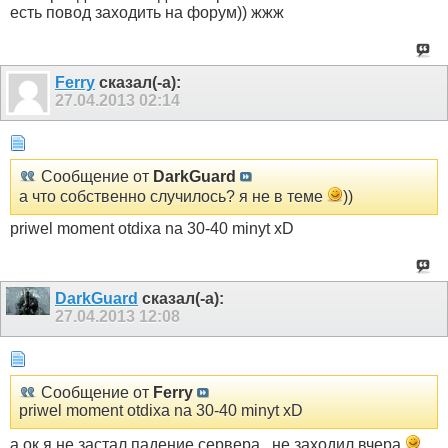
есть повод заходить на форум)) жжж
Ferry
сказал(-а):
27.04.2013
02:14
Сообщение от
DarkGuard
а что собственно случилось? я не в теме
))
priwel moment otdixa na 30-40 minyt xD
DarkGuard
сказал(-а):
27.04.2013
12:08
Сообщение от
Ferry
priwel moment otdixa na 30-40 minyt xD
а ок я не застал падение сервера , не заходил вчера