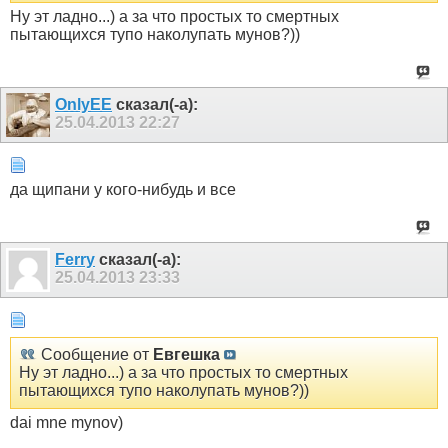
Ну эт ладно...) а за что простых то смертных
пытающихся тупо наколупать мунов?))
OnlyEE
сказал(-а):
25.04.2013
22:27
да щипани у кого-нибудь и все
Ferry
сказал(-а):
25.04.2013
23:33
Сообщение от
Евгешка
Ну эт ладно...) а за что простых то смертных
пытающихся тупо наколупать мунов?))
dai mne mynov)