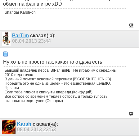
обмен на фан в игре xDD
Shahgar Karsh-on
ParTim
сказал(-а):
08.04.2013
23:44
Ну хоть не просто так, какая то отдача есть
Бывший владелец перса [B]ParTim[/B]. Не играю им с середины
2010 года точно.
В данный момент основной персонаж [B]GODSKITCHEN [/B]
Победить это не одна из целей - это единственная цель(Ю.
Цезарь)
Если тебе плюют в спину-ты впереди.(Конфуций)
Все острое со временем теряет остроту, и только тупость
становится еще тупее.(Сян-цзы)
Karsh
сказал(-а):
08.04.2013
23:53