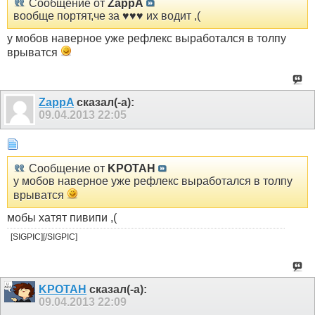
Сообщение от
ZappA
вообще портят,че за ♥♥♥ их водит ,(
у мобов наверное уже рефлекс выработался в толпу
врыватся
ZappA
сказал(-а):
09.04.2013
22:05
Сообщение от
KPOTAH
у мобов наверное уже рефлекс выработался в толпу
врыватся
мобы хатят пивипи ,(
[SIGPIC][/SIGPIC]
KPOTAH
сказал(-а):
09.04.2013
22:09