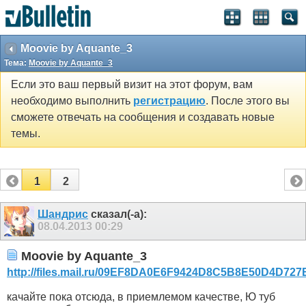
Moovie by Aquante_3
Тема:
Moovie by Aquante_3
Если это ваш первый визит на этот форум, вам
необходимо выполнить
регистрацию
. После этого вы
сможете отвечать на сообщения и создавать новые
темы.
1
2
Шандрис
сказал(-а):
08.04.2013
00:29
Moovie by Aquante_3
http://files.mail.ru/09EF8DA0E6F9424D8C5B8E50D4D72
качайте пока отсюда, в приемлемом качестве, Ю туб