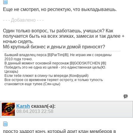
Еще не смотрел, но респектую, что выкладываешь.
- - - Добавлено - - -
Один только вопрос, ты работаешь, учишься? Как
получается быть на всех эпиках, замесах и так далее +
ночью сидеть.
Мб крупный бизнес и деньги домой приносят?
Бывший владелец перса [B]ParTim[/B]. Не играю им с середины
2010 года точно.
В данный момент основной персонаж [B]GODSKITCHEN [/B]
Победить это не одна из целей - это единственная цель(Ю.
Цезарь)
Если тебе плюют в спину-ты впереди.(Конфуций)
Все острое со временем теряет остроту, и только тупость
становится еще тупее.(Сян-цзы)
Karsh
сказал(-а):
08.04.2013
22:58
просто задрот конч, который доит клан мемберов в