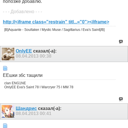
попозже добавлю.
- - - Добавлено - - -
http://<iframe class="restrain" titl...="0"></iframe>
[B]Aquante - Soultaker / Mystic Muse / Sagittarius / Eva's Saint[/B]
OnlyEE
сказал(-а):
08.04.2013
00:38
ЕЕшки збс тащили
clan ENG1NE
OnlyEE Eva's Saint 78 l Warcryer 75 l MM 78
Шандрис
сказал(-а):
08.04.2013
00:41