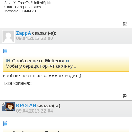
Ally - XuTpocTb / UnitedSpirit
Clan - Gangsta / Exiles
Metteora EE/MM 78
ZappA
сказал(-а):
09.04.2013
22:00
Сообщение от
Metteora
Мобы у сердца портят картину ..
вообще портят,че за ♥♥♥ их водит ,(
[SIGPIC][/SIGPIC]
KPOTAH
сказал(-а):
09.04.2013
22:04