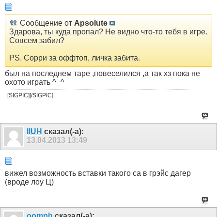
Сообщение от
Apsolute
Здарова, ты куда пропал? Не видно что-то тебя в игре.
Совсем забил?
PS. Сорри за оффтоп, личка забита.
был на последнем таре ,повеселился ,а так хз пока не
охото играть ^_^
[SIGPIC][/SIGPIC]
IIUH
сказал(-а):
13.04.2013
13:49
вижел возможность вставки такого са в грэйс дагер
(вроде лоу Ц)
oomph
сказал(-а):