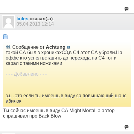
linles
сказал(-а):
05.04.2013
12:14
Сообщение от
Achtung
такой СА был в хроникахС3,в С4 этот СА убрали.На
оффе кто успел вставить до перехода на С4 тот и
карал с такими ножиками
- - - Добавлено - - -
з.ы. это если ты имеешь в виду са повышающий шанс
абилок
Ты сейчас имеешь в виду СА Might Mortal, а автор
спрашивал про Back Blow