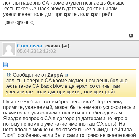
лол ,ты наверно СА кроме акумен незнаешь больше
,есть такое СА Back blow в дагерах ,со спины там
увеличивает толи дмг при крите ,толи крит рейт
[SIGPIC][/SIGPIC]
Commissar
сказал(-а):
05.04.2013
13:03
Сообщение от
ZappA
лол ,ты наверно СА кроме акумен незнаешь больше
,есть такое СА Back blow в дагерах ,со спины там
увеличивает толи дмг при крите ,толи крит рейт
Ну и к чему был этот выброс негатива? Персенчику
примите, уважаемый, может быть немного успокоитесь и
научитесь с уважением относиться к собеседникам.
Я задал вопрос о СА в даггере (я даггерами не играю,
потому не помню уже какие именно там СА есть). На
него вполне можно было ответить без выкидышей типа
"лол", особенно, если Вы и сами то точно не знаете какой