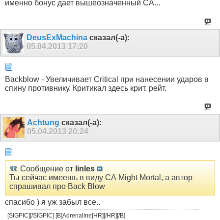
именно бонус дает вышеозначенный СА...
DeusExMachina
сказал(-а):
05.04.2013
17:20
Backblow - Увеличивает Critical при нанесении ударов в
спину противнику. Критикал здесь крит. рейт.
Achtung
сказал(-а):
05.04.2013
20:24
Сообщение от
linles
Ты сейчас имеешь в виду СА Might Mortal, а автор
спрашивал про Back Blow
спасибо ) я уж забыл все..
[SIGPIC][/SIGPIC] [B]Adrenaline[HR][/HR][/B]