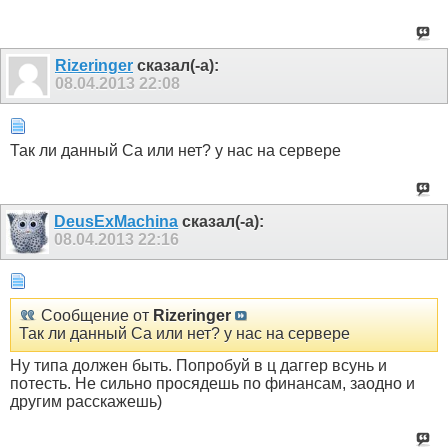
Rizeringer
сказал(-а):
08.04.2013
22:08
Так ли данный Са или нет? у нас на сервере
DeusExMachina
сказал(-а):
08.04.2013
22:16
Сообщение от
Rizeringer
Так ли данный Са или нет? у нас на сервере
Ну типа должен быть. Попробуй в ц даггер всунь и
потесть. Не сильно просядешь по финансам, заодно и
другим расскажешь)