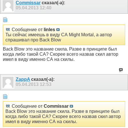
Commissar
сказал(-а):
05.04.2013
12:40
Сообщение от
linles
Ты сейчас имеешь в виду СА Might Mortal, а автор
спрашивал про Back Blow
Back Blow это название скила. Разве в принципе был
когда либо такой СА? Скорее всего назвав скил автор
имел в виду именно СА на скилы.
ZappA
сказал(-а):
05.04.2013
12:53
Сообщение от
Commissar
Back Blow это название скила. Разве в принципе был
когда либо такой СА? Скорее всего назвав скил автор
имел в виду именно СА на скилы.