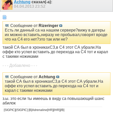
Achtung
сказал(-а):
04.04.2013
23:52
Сообщение от
Rizeringer
Есть ли данный са на нашем сервере?вижу в дагеры
их можно вставить,ниразу не пробывал,говорят вроде
что на С4 его нет?это так или не?
такой СА был в хроникахС3,в С4 этот СА убрали.На
оффе кто успел вставить до перехода на С4 тот и карал
с такими ножиками
- - - Добавлено - - -
Сообщение от
Achtung
такой СА был в хроникахС3,в С4 этот СА убрали.На
оффе кто успел вставить до перехода на С4 тот и
карал с такими ножиками
з.ы. это если ты имеешь в виду са повышающий шанс
абилок
[SIGPIC][/SIGPIC] [B]Adrenaline[HR][/HR][/B]