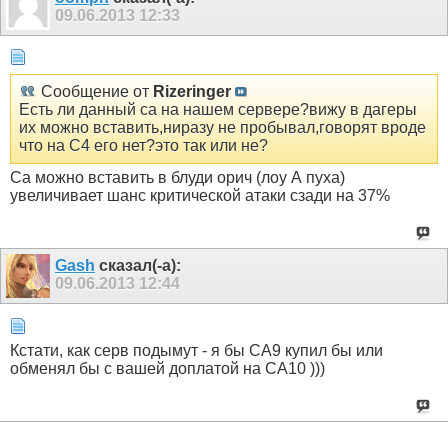
09.06.2013
12:33
Сообщение от
Rizeringer
Есть ли данный са на нашем сервере?вижу в дагеры
их можно вставить,ниразу не пробывал,говорят вроде
что на С4 его нет?это так или не?
Са можно вставить в блуди орич (лоу А пуха)
увеличивает шанс критической атаки сзади на 37%
Gash
сказал(-а):
09.06.2013
12:44
Кстати, как серв подымут - я бы СА9 купил бы или
обменял бы с вашей доплатой на СА10 )))