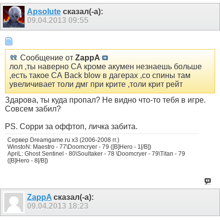
Apsolute
сказал(-а):
09.04.2013
09:55
Сообщение от
ZappA
лол ,ты наверно СА кроме акумен незнаешь больше
,есть такое СА Back blow в дагерах ,со спины там
увеличивает толи дмг при крите ,толи крит рейт
Здарова, ты куда пропал? Не видно что-то тебя в игре.
Совсем забил?
PS. Сорри за оффтоп, личка забита.
Сервер Dreamgame.ru х3 (2006-2008 гг.)
WinstoN: Maestro - 77\Doomcryer - 79 ([B]Hero - 1[/B])
ApriL: Ghost Sentinel - 80\Soultaker - 78 \Doomcryer - 79\Titan - 79
([B]Hero - 8[/B])
ZappA
сказал(-а):
09.04.2013
18:23