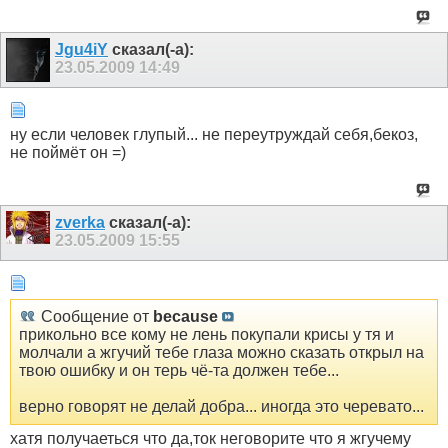
Jgu4iY
сказал(-а):
23.05.2009
14:49
ну если человек глупый... не переутруждай себя,бекоз,
не поймёт он =)
zverka
сказал(-а):
23.05.2009
15:55
Сообщение от
because
прикольно все кому не лень покупали крисы у тя и
молчали а жгучий тебе глаза можно сказать открыл на
твою ошибку и он терь чё-та должен тебе...
верно говорят не делай добра... иногда это черевато...
хатя получаеться что да,ток неговорите что я жгучему