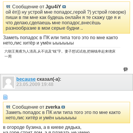
Сообщение от
Jgu4iY
ой ёп)) ну устрой мне попадос,герой ?) устрой говорю)
пиши в пм мне как будешь онлайн я те скажу где я и
что делаю,сделаешь мне попадос,внесёшь
разнообразие в мои серые будни ..
Заметь попадос в ПК или типа того это по мне както
нето,лис хитёр и умён ыыыыыы
六朝王夷甫为人清高,从不说及“钱”字。妻子想试试他,把铜钱串起来绕床
一周
because
сказал(-а):
23.05.2009
19:48
Сообщение от
zverka
Заметь попадос в ПК или типа того это по мне както
нето,лис хитёр и умён ыыыыыы
в огороде бузина, а в киеве дядька,
на горе стоит дом, а я плавать не умею