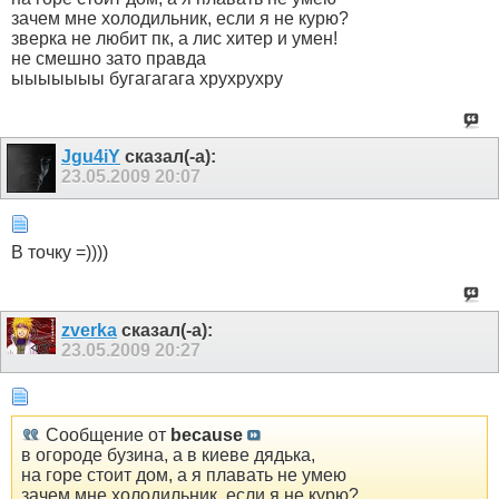
зачем мне холодильник, если я не курю?
зверка не любит пк, а лис хитер и умен!
не смешно зато правда
ыыыыыыы бугагагага хрухрухру
Jgu4iY
сказал(-а):
23.05.2009
20:07
В точку =))))
zverka
сказал(-а):
23.05.2009
20:27
Сообщение от
because
в огороде бузина, а в киеве дядька,
на горе стоит дом, а я плавать не умею
зачем мне холодильник, если я не курю?