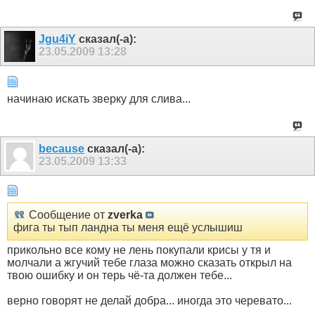
Jgu4iY
сказал(-а):
23.05.2009
13:28
начинаю искать зверку для слива...
because
сказал(-а):
23.05.2009
13:33
Сообщение от
zverka
фига ты тып ландна ты меня ещё услышиш
прикольно все кому не лень покупали крисы у тя и
молчали а жгучий тебе глаза можно сказать открыл на
твою ошибку и он терь чё-та должен тебе...
верно говорят не делай добра... иногда это черевато...