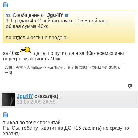
Сообщение от
Jgu4iY
1. Продам 45 С вейпан точек + 15 Б вейпан.
общая сумма 40кк
по отдельности не продаю.
за 40кк
да ты пошутил да я за 40кк всем спины
перегрызу ахринеть 40кк
六朝王夷甫为人清高,从不说及“钱”字。妻子想试试他,把铜钱串起来绕床
一周
Jgu4iY
сказал(-а):
21.05.2009
20:59
ты кол-во точек посчитай.
Пы.Сы. тебе тут хватит на ДС +15 сделать) не сразу но
хватит)