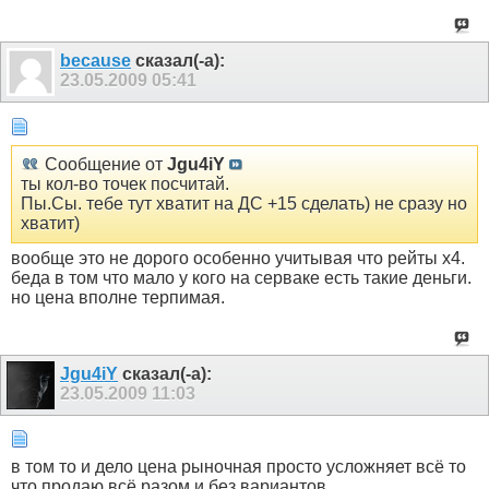
because
сказал(-а):
23.05.2009
05:41
Сообщение от
Jgu4iY
ты кол-во точек посчитай.
Пы.Сы. тебе тут хватит на ДС +15 сделать) не сразу но
хватит)
вообще это не дорого особенно учитывая что рейты х4.
беда в том что мало у кого на серваке есть такие деньги.
но цена вполне терпимая.
Jgu4iY
сказал(-а):
23.05.2009
11:03
в том то и дело цена рыночная просто усложняет всё то
что продаю всё разом и без вариантов.