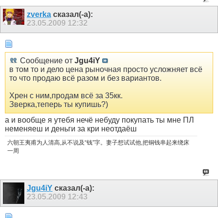
zverka
сказал(-а):
23.05.2009
12:32
Сообщение от
Jgu4iY
в том то и дело цена рыночная просто усложняет всё
то что продаю всё разом и без вариантов.
Хрен с ним,продам всё за 35кк.
Зверка,теперь ты купишь?)
а и вообще я утебя нечё небуду покупать ты мне ПЛ
неменяеш и деньги за кри неотдаёш
六朝王夷甫为人清高,从不说及“钱”字。妻子想试试他,把铜钱串起来绕床
一周
Jgu4iY
сказал(-а):
23.05.2009
12:43