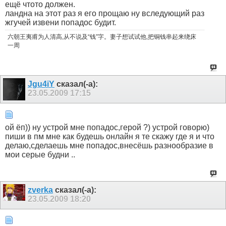
ещё чтото должен.
ландна на этот раз я его прощаю ну вследующий раз
жгучей извени попадос будит.
六朝王夷甫为人清高,从不说及“钱”字。妻子想试试他,把铜钱串起来绕床
一周
Jgu4iY
сказал(-а):
23.05.2009
17:15
ой ёп)) ну устрой мне попадос,герой ?) устрой говорю)
пиши в пм мне как будешь онлайн я те скажу где я и что
делаю,сделаешь мне попадос,внесёшь разнообразие в
мои серые будни ..
zverka
сказал(-а):
23.05.2009
18:20