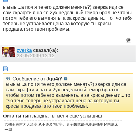
ыыыы...а поч я те его должен менять?) зверка иди се
сам скрафти я на ся 2ух недельный гемор брал не чтобы
потом тебе его выменять. а за крисы деньги... то тчо тебя
теперь не устраивает цена за которую ты крисы
продавал это твои проблемы.
zverka
сказал(-а):
23.05.2009
13:12
Сообщение от
Jgu4iY
ыыыы...а поч я те его должен менять?) зверка иди се
сам скрафти я на ся 2ух недельный гемор брал не
чтобы потом тебе его выменять. а за крисы деньги... то
тчо тебя теперь не устраивает цена за которую ты
крисы продавал это твои проблемы.
фига ты тып ландна ты меня ещё услышиш
六朝王夷甫为人清高,从不说及“钱”字。妻子想试试他,把铜钱串起来绕床
一周