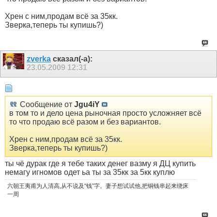
Хрен с ним,продам всё за 35кк.
Зверка,теперь ты купишь?)
zverka
сказал(-а):
23.05.2009
12:31
Сообщение от
Jgu4iY
в том то и дело цена рыночная просто усложняет всё
то что продаю всё разом и без вариантов.
Хрен с ним,продам всё за 35кк.
Зверка,теперь ты купишь?)
ты чё дурак где я тебе таких денег вазму я ДЦ купить
немагу игномов одет ьа ты за 35кк за 5кк куплю
六朝王夷甫为人清高,从不说及“钱”字。妻子想试试他,把铜钱串起来绕床
一周