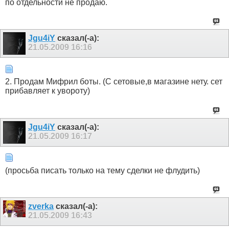
по отдельности не продаю.
Jgu4iY
сказал(-а):
21.05.2009
16:16
2. Продам Мифрил боты. (С сетовые,в магазине нету. сет
прибавляет к увороту)
Jgu4iY
сказал(-а):
21.05.2009
16:17
(просьба писать только на тему сделки не флудить)
zverka
сказал(-а):
21.05.2009
16:43