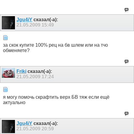
Jgu4iY
сказал(-а):
21.05.2009
15:49
за скок купите 100% рец на бв шлем или на тчо
обменяете?
Friki
сказал(-а):
21.05.2009
17:24
я могу помочь скрафтить верх БВ тяж если ещё
актуально
Jgu4iY
сказал(-а):
21.05.2009
20:59