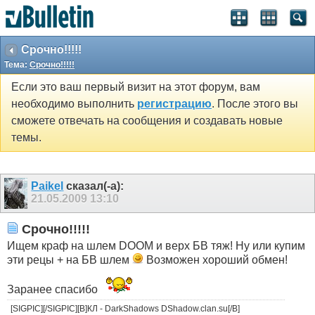
Срочно!!!!!
Тема:
Срочно!!!!!
Если это ваш первый визит на этот форум, вам
необходимо выполнить
регистрацию
. После этого вы
сможете отвечать на сообщения и создавать новые
темы.
Paikel
сказал(-а):
21.05.2009
13:10
Срочно!!!!!
Ищем краф на шлем DOOM и верх БВ тяж! Ну или купим
эти рецы + на БВ шлем
Возможен хороший обмен!
Заранее спасибо
[SIGPIC][/SIGPIC][B]КЛ - DarkShadows DShadow.clan.su[/B]