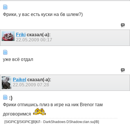
Фрики, у вас есть куски на бв шлем?)
Friki
сказал(-а):
22.05.2009
00:17
уже всё отдал
Paikel
сказал(-а):
22.05.2009
07:28
:)
Фрики отпишись плиз в игре на ник Brenor там
договоримся
[SIGPIC][/SIGPIC][B]КЛ - DarkShadows DShadow.clan.su[/B]