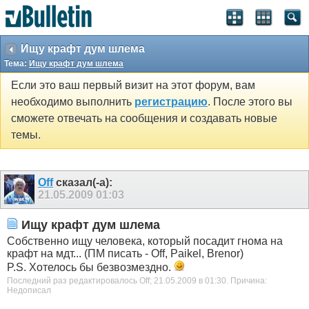
Ищу крафт дум шлема
Тема:
Ищу крафт дум шлема
Если это ваш первый визит на этот форум, вам
необходимо выполнить
регистрацию
. После этого вы
сможете отвечать на сообщения и создавать новые
темы.
Off
сказал(-а):
21.05.2009
01:03
Ищу крафт дум шлема
Собственно ищу человека, который посадит гнома на
крафт на мдт... (ПМ писать - Off, Paikel, Brenor)
P.S. Хотелось бы безвозмездно.
Последний раз редактировалось Off; 21.05.2009 в
01:30
.
Причина:
Недописал