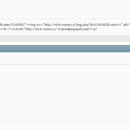
rtificates/534260/"><img src="http://nick-name.ru/img.php?id=534260&=sert=1" a
><br /><a href="http://nick-name.ru">Сертифицируй ник!</a>