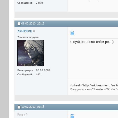
Сообщений
2,878
09.02.2013,
23:12
ARHIDEVIL
Участник форума
я нуб),не понял очём речь)
Регистрация
05.07.2009
Сообщений
483
<a href="http://nick-name.ru/se
Владимирович" border="0" /></a
10.02.2013,
01:18
Ferry