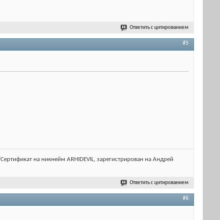
Ответить с цитированием
#5
lt="Сертификат на никнейм ARHIDEVIL, зарегистрирован на Андрей
Ответить с цитированием
#6