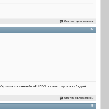
Ответить с цитированием
#7
lt="Сертификат на никнейм ARHIDEVIL, зарегистрирован на Андрей
Ответить с цитированием
#8