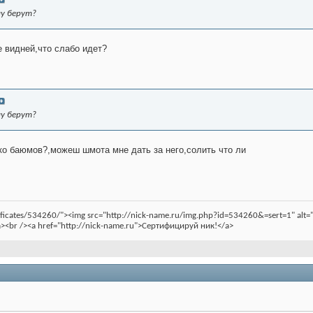
ну берут?
 видней,что слабо идет?
ну берут?
ко баюмов?,можеш шмота мне дать за него,солить что ли
rtificates/534260/"><img src="http://nick-name.ru/img.php?id=534260&=sert=1" a
><br /><a href="http://nick-name.ru">Сертифицируй ник!</a>