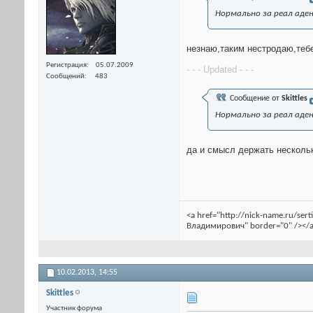
Нормально за реал аде
незнаю,таким нестродаю,тебе
Регистрация
05.07.2009
- - - Updated - - -
Сообщений
483
Сообщение от
Skittles
Нормально за реал аде
да и смысл держать несколь
<a href="http://nick-name.ru/se
Владимирович" border="0" /></a
10.02.2013,
14:55
Skittles
Участник форума