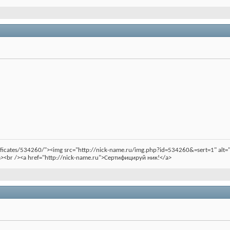
rtificates/534260/"><img src="http://nick-name.ru/img.php?id=534260&=sert=1" a
><br /><a href="http://nick-name.ru">Сертифицируй ник!</a>