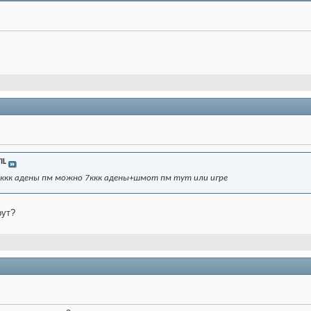
IL
ккк адены пм можно 7ккк адены+шмот пм тут или игре
рут?