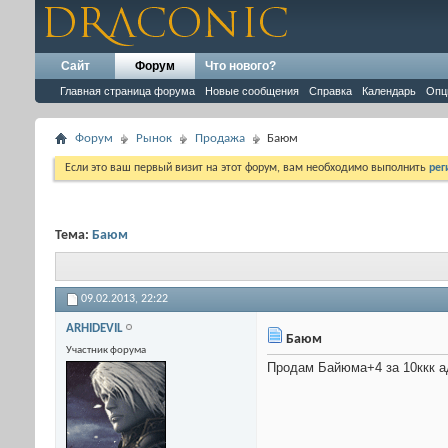
Сайт
Форум
Что нового?
Главная страница форума
Новые сообщения
Справка
Календарь
Опц
Форум
Рынок
Продажа
Баюм
Если это ваш первый визит на этот форум, вам необходимо выполнить
рег
Тема:
Баюм
09.02.2013,
22:22
ARHIDEVIL
Баюм
Участник форума
Продам Байюма+4 за 10ккк а