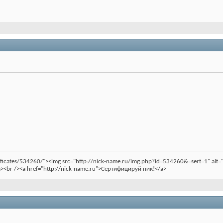
rtificates/534260/"><img src="http://nick-name.ru/img.php?id=534260&=sert=1" a
><br /><a href="http://nick-name.ru">Сертифицируй ник!</a>