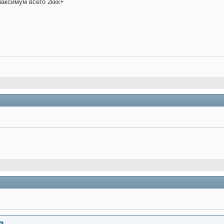
максимум всего 2ккк+