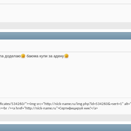
ела доделаю
баюма купи за адену
rtificates/534260/"><img src="http://nick-name.ru/img.php?id=534260&=sert=1" a
><br /><a href="http://nick-name.ru">Сертифицируй ник!</a>