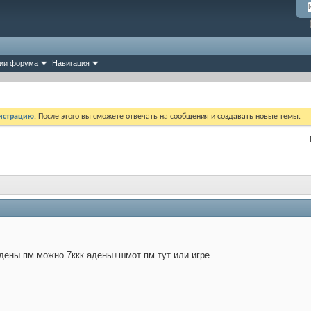
ии форума
Навигация
истрацию
. После этого вы сможете отвечать на сообщения и создавать новые темы.
дены пм можно 7ккк адены+шмот пм тут или игре