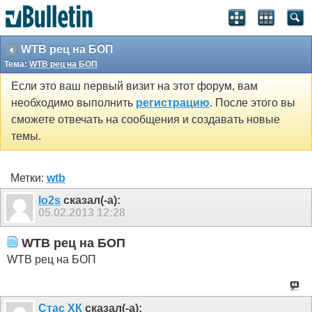
WTB рец на БОП
Тема:
WTB рец на БОП
Если это ваш первый визит на этот форум, вам
необходимо выполнить
регистрацию
. После этого вы
сможете отвечать на сообщения и создавать новые
темы.
Метки:
wtb
lo2s
сказал(-а):
05.02.2013
12:28
WTB рец на БОП
WTB рец на БОП
Стас ХК
сказал(-а):