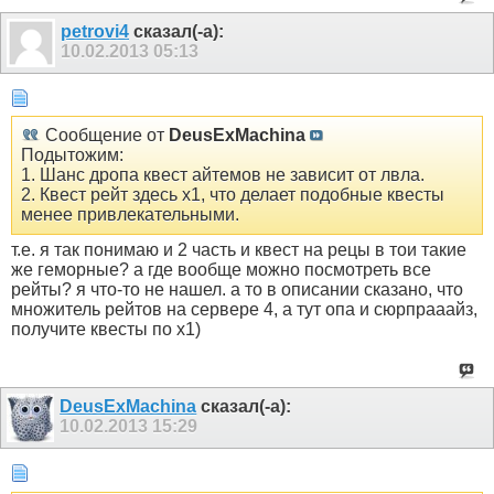
petrovi4
сказал(-а):
10.02.2013
05:13
Сообщение от
DeusExMachina
Подытожим:
1. Шанс дропа квест айтемов не зависит от лвла.
2. Квест рейт здесь х1, что делает подобные квесты
менее привлекательными.
т.е. я так понимаю и 2 часть и квест на рецы в тои такие
же геморные? а где вообще можно посмотреть все
рейты? я что-то не нашел. а то в описании сказано, что
множитель рейтов на сервере 4, а тут опа и сюрпрааайз,
получите квесты по х1)
DeusExMachina
сказал(-а):
10.02.2013
15:29