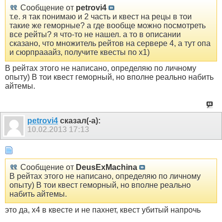
Сообщение от
petrovi4
т.е. я так понимаю и 2 часть и квест на рецы в тои
такие же геморные? а где вообще можно посмотреть
все рейты? я что-то не нашел. а то в описании
сказано, что множитель рейтов на сервере 4, а тут опа
и сюрпрааайз, получите квесты по х1)
В рейтах этого не написано, определяю по личному
опыту) В тои квест геморный, но вполне реально набить
айтемы.
petrovi4
сказал(-а):
10.02.2013
17:13
Сообщение от
DeusExMachina
В рейтах этого не написано, определяю по личному
опыту) В тои квест геморный, но вполне реально
набить айтемы.
это да, х4 в квесте и не пахнет, квест убитый напрочь