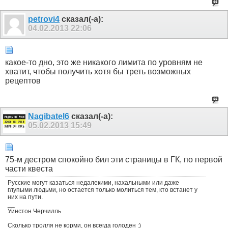
petrovi4
сказал(-а):
04.02.2013
22:06
какое-то дно, это же никакого лимита по уровням не
хватит, чтобы получить хотя бы треть возможных
рецептов
Nagibatel6
сказал(-а):
05.02.2013
15:49
75-м дестром спокойно бил эти страницы в ГК, по первой
части квеста
Русские могут казаться недалекими, нахальными или даже
глупыми людьми, но остается только молиться тем, кто встанет у
них на пути.
__
Уинстон Черчилль
Сколько тролля не корми, он всегда голоден :)