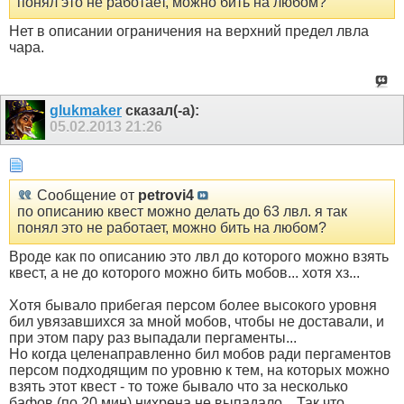
понял это не работает, можно бить на любом?
Нет в описании ограничения на верхний предел лвла
чара.
glukmaker
сказал(-а):
05.02.2013
21:26
Сообщение от
petrovi4
по описанию квест можно делать до 63 лвл. я так
понял это не работает, можно бить на любом?
Вроде как по описанию это лвл до которого можно взять
квест, а не до которого можно бить мобов... хотя хз...
Хотя бывало прибегая персом более высокого уровня
бил увязавшихся за мной мобов, чтобы не доставали, и
при этом пару раз выпадали пергаменты...
Но когда целенаправленно бил мобов ради пергаментов
персом подходящим по уровню к тем, на которых можно
взять этот квест - то тоже бывало что за несколько
бафов (по 20 мин) нихрена не выпадало... Так что