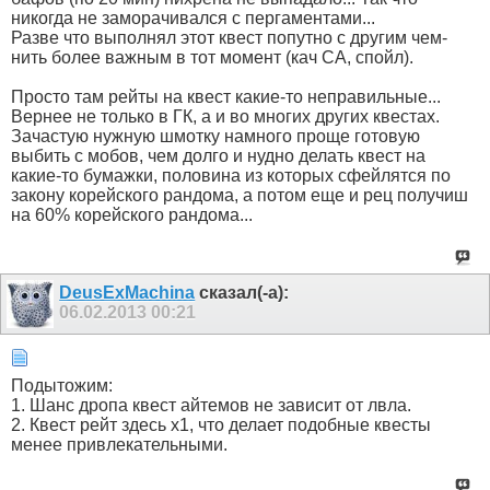
никогда не заморачивался с пергаментами...
Разве что выполнял этот квест попутно с другим чем-
нить более важным в тот момент (кач СА, спойл).
Просто там рейты на квест какие-то неправильные...
Вернее не только в ГК, а и во многих других квестах.
Зачастую нужную шмотку намного проще готовую
выбить с мобов, чем долго и нудно делать квест на
какие-то бумажки, половина из которых сфейлятся по
закону корейского рандома, а потом еще и рец получиш
на 60% корейского рандома...
DeusExMachina
сказал(-а):
06.02.2013
00:21
Подытожим:
1. Шанс дропа квест айтемов не зависит от лвла.
2. Квест рейт здесь х1, что делает подобные квесты
менее привлекательными.