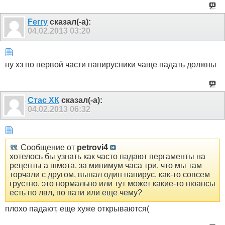
Ferry
сказал(-а):
04.02.2013
03:20
ну хз по первой части папирусники чаще падать должны
Стас ХК
сказал(-а):
04.02.2013
06:32
Сообщение от
petrovi4
хотелось бы узнать как часто падают пергаменты на
рецепты а шмота. за минимум часа три, что мы там
торчали с другом, выпал один папирус. как-то совсем
грустно. это нормально или тут может какие-то нюансы
есть по лвл, по пати или еще чему?
плохо падают, еще хуже открываются(