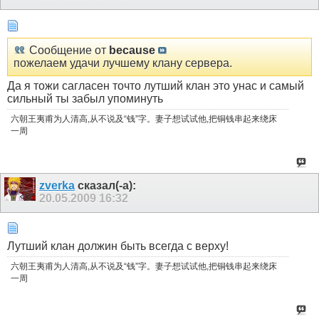
Сообщение от
because
пожелаем удачи лучшему клану сервера.
Да я тожи сагласен точто лутший клан это унас и самый
сильный ты забыл упоминуть
六朝王夷甫为人清高,从不说及“钱”字。妻子想试试他,把铜钱串起来绕床
一周
zverka
сказал(-а):
20.05.2009
16:32
Лутший клан должин быть всегда с верху!
六朝王夷甫为人清高,从不说及“钱”字。妻子想试试他,把铜钱串起来绕床
一周