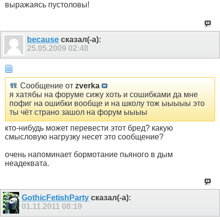
выражаясь пустоловы!
because
сказал(-а):
25.05.2009
02:48
Сообщение от
zverka
я хатябы на форуме сижу хоть и сошибками да мне
пофиг на ошибки вообще и на школу тож ыыыыы это
ты чёт страно зашол на форум ыыыы
кто-нибудь может перевести этот бред? какую
смысловую нагрузку несет это сообщение?
очень напоминает бормотание пьяного в дым
неадеквата.
GothicFetishParty
сказал(-а):
01.11.2011
08:19