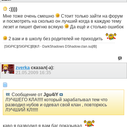
:))))
Мне тоже очень смешно
Стоит только зайти на форум
и посмотреть на сколько он лучший когда в каждую тему
лезет и пишет фигню всякую
Да ещё и столько ошибок
2 вам и в школу без родителей не приходить
[SIGPIC][/SIGPIC][B]КЛ - DarkShadows DShadow.clan.su[/B]
zverka
сказал(-а):
21.05.2009
16:35
Сообщение от
Jgu4iY
ЛУЧШЕГО КЛА!!!!! который зарабатывал тем что
разводил нубов и одевал свой клан , повторюсь
ЛУЧШИЙ КЛ!!!!!
каво я разводил я вам баг показывал