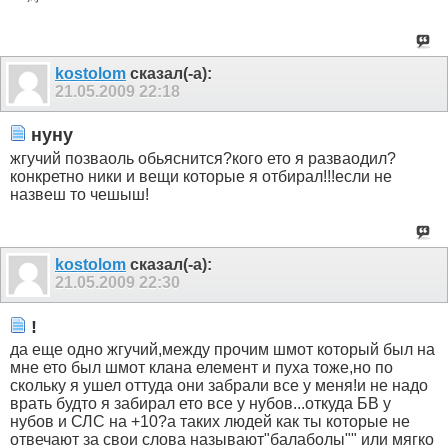
kostolom
сказал(-а):
21.05.2009
22:18
нуну
жгучий позваоль обьяснится?кого ето я разваодил?
конкретно ники и вещи которые я отбирал!!!если не
назвеш то чешыш!
kostolom
сказал(-а):
21.05.2009
22:30
!
да еще одно жгучий,между прочим шмот который был на
мне ето был шмот клана елемент и пуха тоже,но по
скольку я ушел оттуда они забрали все у меня!и не надо
врать будто я забирал ето все у нубов...откуда БВ у
нубов и СЛС на +10?а таких людей как ты которые не
отвечают за свои слова называют"балаболы"" или мягко