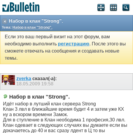
Набор в клан "Strong".
Тема:
Набор в клан "Strong".
Если это ваш первый визит на этот форум, вам
необходимо выполнить
регистрацию
. После этого вы
сможете отвечать на сообщения и создавать новые
темы.
zverka
сказал(-а):
18.05.2009
19:58
Набор в клан "Strong".
Идёт набор в лутший клан сервера Strong
Клан 3 лвл в ближайшие время будит 4 и затем уже КХ
ну а вскором времени Замок.
Для в ступление в Клан неободима 1 професия,30 лвл.
Клан одевает в следующих случаях вы думаете если вы
докачаетесь до 40 и вас сразу лдент в Ц то вы