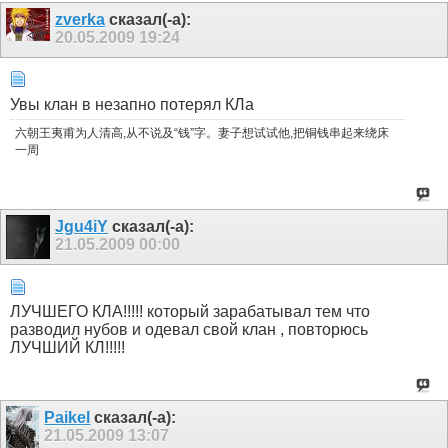
zverka
сказал(-а):
20.05.2009
19:24
Увы клан в незапно потерял КЛа
六朝王夷甫为人清高,从不说及“钱”字。妻子想试试他,把铜钱串起来绕床
一周
Jgu4iY
сказал(-а):
21.05.2009
00:00
ЛУЧШЕГО КЛА!!!!! который зарабатывал тем что
разводил нубов и одевал свой клан , повторюсь
ЛУЧШИЙ КЛ!!!!!
Paikel
сказал(-а):
21.05.2009
13:07