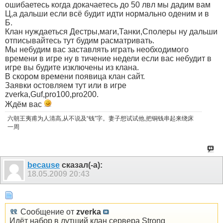
ошибаетесь когда докачаетесь до 50 лвл мы дадим вам
Ц,а дальши если всё будит идти нормально оденим и в
Б.
Клан нуждаеться Дестры,маги,Танки,Сполеры ну дальши
отписывайтесь тут будим расматривать.
Мы небудим вас заставлять играть необходимого
времени в игре ну в тичение недели если вас небудит в
игре вы будите изключены из клана.
В скором времени появица клан сайт.
Заявки остовляем тут или в игре
zverka,Guf,pro100,pro200.
Ждём вас
六朝王夷甫为人清高,从不说及“钱”字。妻子想试试他,把铜钱串起来绕床
一周
because
сказал(-а):
18.05.2009
20:43
Сообщение от
zverka
Идёт набор в лутший клан сервера Strong