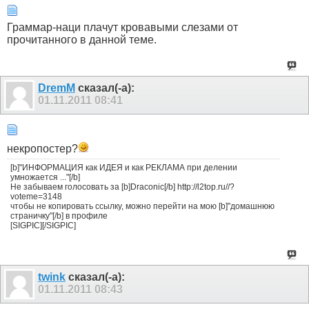
Граммар-наци плачут кровавыми слезами от
прочитанного в данной теме.
DremM
сказал(-а):
01.11.2011
08:41
некропостер?
[b]"ИНФОРМАЦИЯ как ИДЕЯ и как РЕКЛАМА при делении
умножается ..."[/b]
Не забываем голосовать за [b]Draconic[/b] http://l2top.ru//?
voteme=3148
чтобы не копировать ссылку, можно перейти на мою [b]"домашнюю
страничку"[/b] в профиле
[SIGPIC][/SIGPIC]
twink
сказал(-а):
01.11.2011
08:43