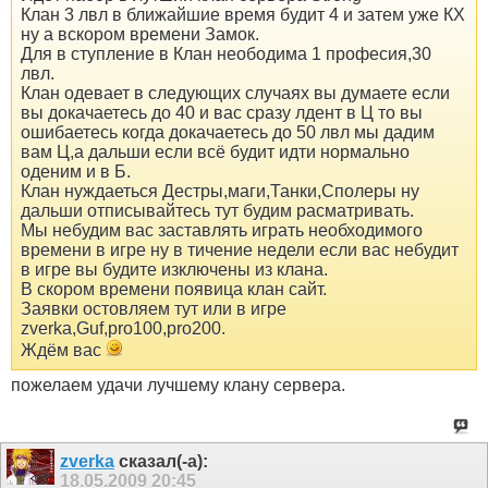
Клан 3 лвл в ближайшие время будит 4 и затем уже КХ
ну а вскором времени Замок.
Для в ступление в Клан неободима 1 професия,30
лвл.
Клан одевает в следующих случаях вы думаете если
вы докачаетесь до 40 и вас сразу лдент в Ц то вы
ошибаетесь когда докачаетесь до 50 лвл мы дадим
вам Ц,а дальши если всё будит идти нормально
оденим и в Б.
Клан нуждаеться Дестры,маги,Танки,Сполеры ну
дальши отписывайтесь тут будим расматривать.
Мы небудим вас заставлять играть необходимого
времени в игре ну в тичение недели если вас небудит
в игре вы будите изключены из клана.
В скором времени появица клан сайт.
Заявки остовляем тут или в игре
zverka,Guf,pro100,pro200.
Ждём вас
пожелаем удачи лучшему клану сервера.
zverka
сказал(-а):
18.05.2009
20:45