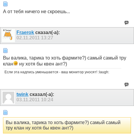
А от тебя ничего не скроешь...
Fraerok
сказал(-а):
02.11.2011
13:27
Вы валика, тарика то хоть фармите?) самый самый тру
клан
ну хотя бы квен ант?)
Если эта надпись уменьшается - ваш монитор уносят! :laugh:
twink
сказал(-а):
03.11.2011
10:24
Вы валика, тарика то хоть фармите?) самый самый
тру клан ну хотя бы квен ант?)