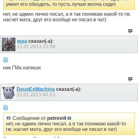
умеет его обходить, то пусть лучше молча сидит.
нет, не админ лично писал, а я так понимаю какой-то гм.
насчет мата, друг его вообще не писал в чат)
юра
сказал(-а):
21.01.2013
23:59
ник ГМа напиши
DeusExMachina
сказал(-а):
22.01.2013
00:03
Сообщение от
petrovi4
нет, не админ лично писал, а я так понимаю какой-то
гм. насчет мата, друг его вообще не писал в чат)