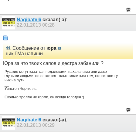
Nagibatel6
сказал(-а):
22.01.2013
00:28
Сообщение от
юра
ник ГМа напиши
Юра за что твоих сапов и дестра забанили ?
Русские могут казаться недалекими, нахальными или даже
глупыми людьми, но остается только молиться тем, кто встанет у
них на пути.
__
Уинстон Черчилль
Сколько тролля не корми, он всегда голоден :)
Nagibatel6
сказал(-а):
22.01.2013
00:29