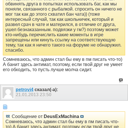
обвинять друга в попытках использовать баг, как мы
поняли, связанного с рыбалкой. спросить он ничего не
мог так как до этого схватил бан чата)) (тоже
интересный случай, так как школьничек, который и
развел срач в чате и матерился, в отличие от друга,
ушел безнаказанным. подвязки у гм?) поэтому может
кто-нибудь перечислить какие моменты в игре
запрещены или кинуть ссылку на соответствующую
тему, так как я ничего такого на форуме не обнаружил.
спасибо.
Сомневаюсь, что админ стал бы ему в пм писать что-то)
А банит здесь антимат, поэтому, если твой друг не умеет
его обходить, то пусть лучше молча сидит.
petrovi4
сказал(-а):
21.01.2013
23:50
Сообщение от
DeusExMachina
Сомневаюсь, что админ стал бы ему в пм писать что-
то) А банит здесь антимат, поэтому, если твой друг не