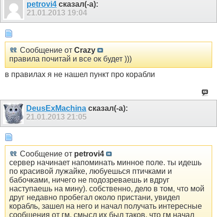
petrovi4
сказал(-а):
21.01.2013
19:04
Сообщение от
Crazy
правила почитай и все ок будет )))
в правилах я не нашел пункт про корабли
DeusExMachina
сказал(-а):
21.01.2013
21:05
Сообщение от
petrovi4
сервер начинает напоминать минное поле. ты идешь
по красивой лужайке, любуешься птичками и
бабочками, ничего не подозреваешь и вдруг
наступаешь на мину). собственно, дело в том, что мой
друг недавно пробегал около пристани, увидел
корабль, зашел на него и начал получать интересные
сообщения от гм. смысл их был таков, что гм начал