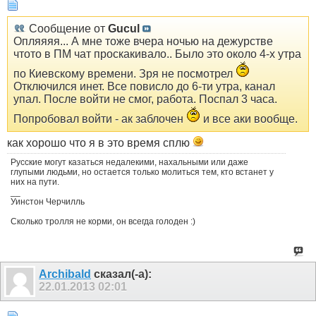
Сообщение от
Gucul
Опляяяя... А мне тоже вчера ночью на дежурстве
чтото в ПМ чат проскакивало.. Было это около 4-х утра
по Киевскому времени. Зря не посмотрел
Отключился инет. Все повисло до 6-ти утра, канал
упал. После войти не смог, работа. Поспал 3 часа.
Попробовал войти - ак заблочен
и все аки вообще.
как хорошо что я в это время сплю
Русские могут казаться недалекими, нахальными или даже
глупыми людьми, но остается только молиться тем, кто встанет у
них на пути.
__
Уинстон Черчилль
Сколько тролля не корми, он всегда голоден :)
Archibald
сказал(-а):
22.01.2013
02:01