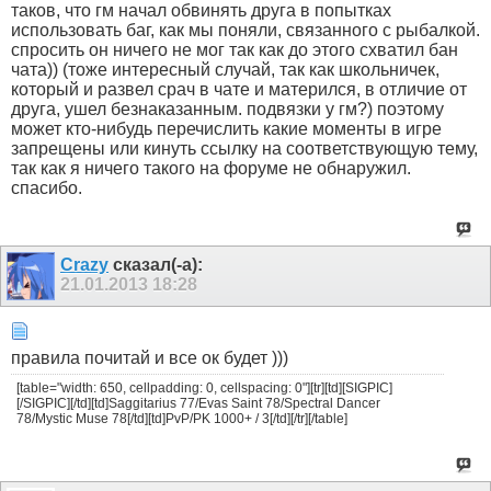
таков, что гм начал обвинять друга в попытках
использовать баг, как мы поняли, связанного с рыбалкой.
спросить он ничего не мог так как до этого схватил бан
чата)) (тоже интересный случай, так как школьничек,
который и развел срач в чате и матерился, в отличие от
друга, ушел безнаказанным. подвязки у гм?) поэтому
может кто-нибудь перечислить какие моменты в игре
запрещены или кинуть ссылку на соответствующую тему,
так как я ничего такого на форуме не обнаружил.
спасибо.
Crazy
сказал(-а):
21.01.2013
18:28
правила почитай и все ок будет )))
[table="width: 650, cellpadding: 0, cellspacing: 0"][tr][td][SIGPIC]
[/SIGPIC][/td][td]Saggitarius 77/Evas Saint 78/Spectral Dancer
78/Mystic Muse 78[/td][td]PvP/PK 1000+ / 3[/td][/tr][/table]