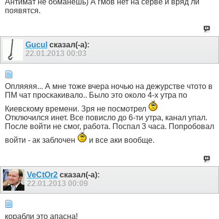
Антимат не обманешь) А гмов нет на серве и вряд ли
появятся.
Gucul
сказал(-а):
22.01.2013
00:03
Опляяяя... А мне тоже вчера ночью на дежурстве чтото в
ПМ чат проскакивало.. Было это около 4-х утра по
Киевскому времени. Зря не посмотрел
Отключился инет. Все повисло до 6-ти утра, канал упал.
После войти не смог, работа. Поспал 3 часа. Попробовал
войти - ак заблочен
и все аки вообще.
VeCtOr2
сказал(-а):
22.01.2013
00:09
корабли это апасна!