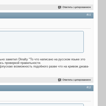
Ответить с цитированием
#11
но заметил Dinalty "То что написано на русском языке это
ясь проверкой правильности.
Допускаю возможность подобного разве что на кривом джава-
Ответить с цитированием
#12