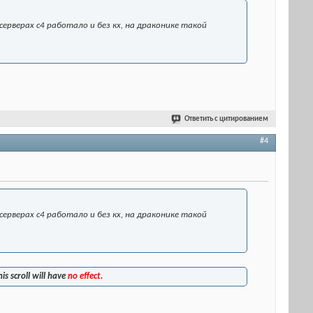
серверах с4 работало и без кх, на драконике такой
Ответить с цитированием
#4
х серверах с4 работало и без кх, на драконике такой
his scroll will have
no effect.