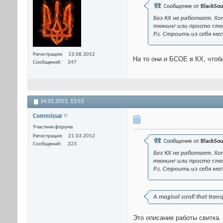
Сообщение от
BlackSou
Без КХ не работает. Хо
тюнинг или просто глю
P.s. Строить из себя м
Регистрация
13.08.2012
На то они и БСОЕ в КХ, что
Сообщений
247
14.01.2013,
13:53
Commissar
Участник форума
Регистрация
21.03.2012
Сообщение от
BlackSou
Сообщений
223
Без КХ не работает. Х
тюнинг или просто глю
P.s. Строить из себя м
A magical scroll that trans
Это описание работы свитка.