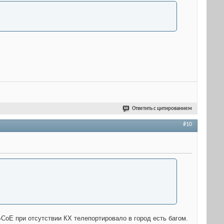
Ответить с цитированием
#10
 БСоЕ при отсутствии КХ телепортировало в город есть багом.