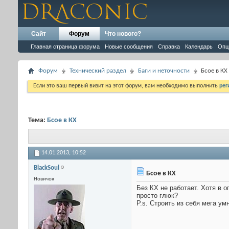
Сайт
Форум
Что нового?
Главная страница форума
Новые сообщения
Справка
Календарь
Опц
Форум
Технический раздел
Баги и неточности
Бсое в КХ
Если это ваш первый визит на этот форум, вам необходимо выполнить
рег
Тема:
Бсое в КХ
14.01.2013,
10:52
BlackSoul
Бсое в КХ
Новичок
Без КХ не работает. Хотя в о
просто глюк?
P.s. Строить из себя мега ум