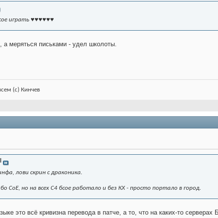
 бсое играть ♥♥♥♥♥♥
е, а меряться письками - удел школоты.
всем (с) Кинчев
l
нфа, лови скрин с драконика.
бо СоЕ, но на всех С4 бсое работало и без КХ - просто портало в город.
зыке это всё кривизна перевода в патче, а то, что на каких-то серверах