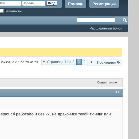
Помощь
Регистрация
Запомнить?
Расширенный поиск
Страница 1 из 2
1
2
Показано с 1 по 20 из 23
Последняя
Опции темы
#1
верах с4 работало и без кх, на драконике такой тюнинг или