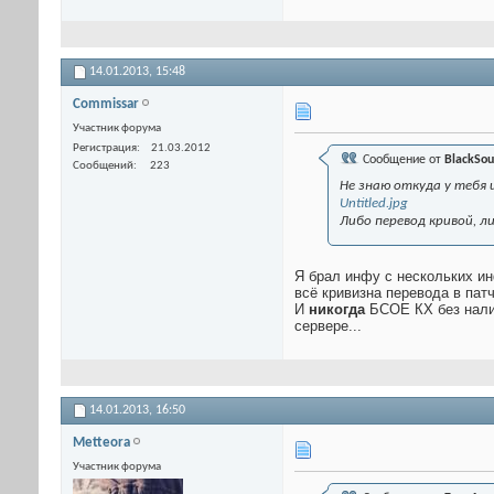
14.01.2013,
15:48
Commissar
Участник форума
Регистрация
21.03.2012
Сообщение от
BlackSou
Сообщений
223
Не знаю откуда у тебя и
Untitled.jpg
Либо перевод кривой, ли
Я брал инфу с нескольких ин
всё кривизна перевода в пат
И
никогда
БСОЕ КХ без налич
сервере...
14.01.2013,
16:50
Metteora
Участник форума