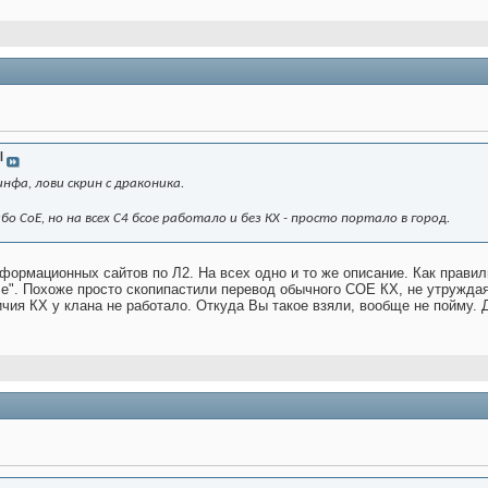
l
нфа, лови скрин с драконика.
бо СоЕ, но на всех С4 бсое работало и без КХ - просто портало в город.
формационных сайтов по Л2. На всех одно и то же описание. Как правиль
че". Похоже просто скопипастили перевод обычного СОЕ КХ, не утружда
ия КХ у клана не работало. Откуда Вы такое взяли, вообще не пойму. 