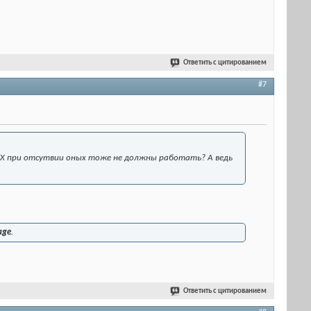
Ответить с цитированием
#7
ок и КХ при отсутвии оных тоже не должны работать? А ведь
lage
.
Ответить с цитированием