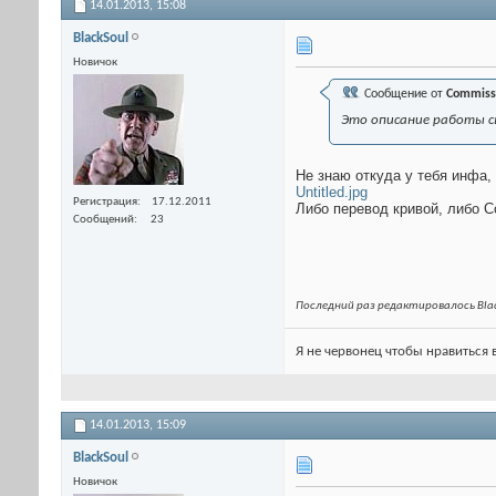
14.01.2013,
15:08
BlackSoul
Новичок
Сообщение от
Commiss
Это описание работы с
Не знаю откуда у тебя инфа, 
Untitled.jpg
Регистрация
17.12.2011
Либо перевод кривой, либо Со
Сообщений
23
Последний раз редактировалось Blac
Я не червонец чтобы нравиться 
14.01.2013,
15:09
BlackSoul
Новичок