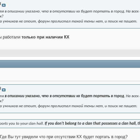
l
тя в описании указано, что в отсутствии кх будет портать в город. На всех 
к?
ега умников не стоит, форум пролистал такой темы нет, и поиск не пашет.
бы работали
только при наличии КХ
l
отя
в описании указано, что в отсутствии кх будет портать в город
. На все
к?
ега умников не стоит, форум пролистал такой темы нет, и поиск не пашет.
ports you to your clan hall.
If you don't belong to a clan that possesses a clan hall, t
 Где Вы тут увидели что при отсутствии КХ будет портать в город?