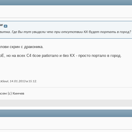
ar
витка. Где Вы тут увидели что при отсутствии КХ будет портать в город?
лови скрин с драконика.
Е, но на всех С4 бсое работало и без КХ - просто портало в город.
kSoul; 14.01.2013 в
15:12
.
всем (с) Кинчев