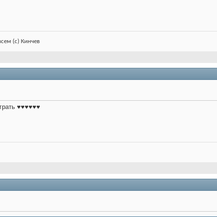
всем (с) Кинчев
играть ♥♥♥♥♥♥