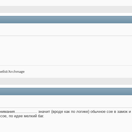
uelist/Archmage
мания................... значит (вроде как по логике) обычное сое в замо
сое, по идее мелкий баг.