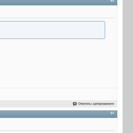
#8
Ответить с цитированием
#9