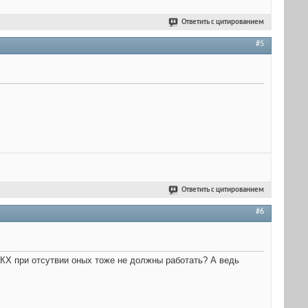
Ответить с цитированием
#5
Ответить с цитированием
#6
к и КХ при отсутвии оных тоже не должны работать? А ведь