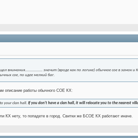
ал внимания................... значит (вроде как по логике) обычное сое в зам
чных сое, по идее мелкий баг.
Вам описание работы обычного СОЕ КХ:
 to your clan hall.
If you don't have a clan hall, it will relocate you to the nearest vil
сли КХ нету, то попадете в город. Свитки же БСОЕ КХ работают иначе.