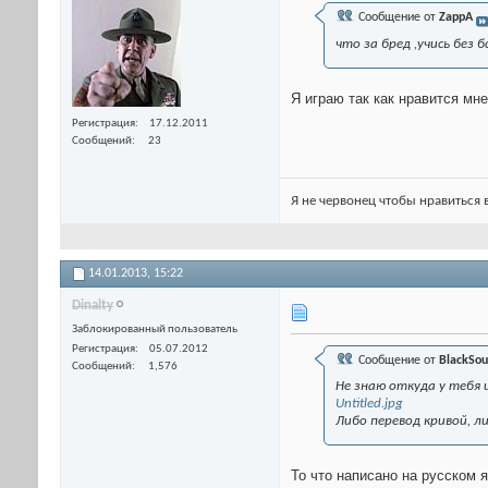
Сообщение от
ZappA
что за бред ,учись без
Я играю так как нравится мн
Регистрация
17.12.2011
Сообщений
23
Я не червонец чтобы нравиться 
14.01.2013,
15:22
Dinalty
Заблокированный пользователь
Регистрация
05.07.2012
Сообщение от
BlackSou
Сообщений
1,576
Не знаю откуда у тебя и
Untitled.jpg
Либо перевод кривой, ли
То что написано на русском я