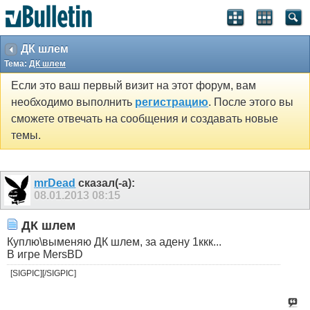
ДК шлем
Тема:
ДК шлем
Если это ваш первый визит на этот форум, вам
необходимо выполнить
регистрацию
. После этого вы
сможете отвечать на сообщения и создавать новые
темы.
mrDead
сказал(-а):
08.01.2013
08:15
ДК шлем
Куплю\выменяю ДК шлем, за адену 1ккк...
В игре MersBD
[SIGPIC][/SIGPIC]