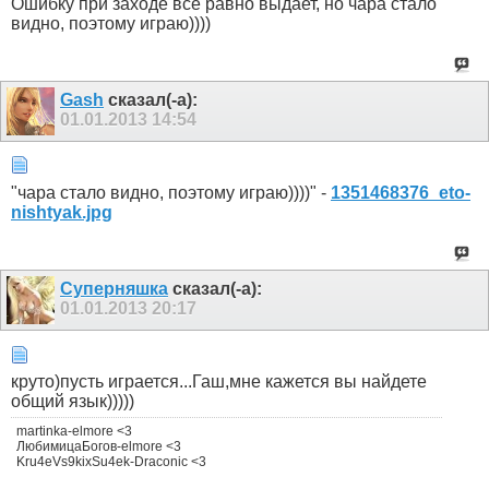
Ошибку при заходе все равно выдает, но чара стало
видно, поэтому играю))))
Gash
сказал(-а):
01.01.2013
14:54
"чара стало видно, поэтому играю))))" -
1351468376_eto-
nishtyak.jpg
Суперняшка
сказал(-а):
01.01.2013
20:17
круто)пусть играется...Гаш,мне кажется вы найдете
общий язык)))))
martinka-elmore <3
ЛюбимицаБогов-elmore <3
Kru4eVs9kixSu4ek-Draconic <3