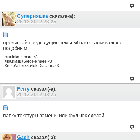
Суперняшка
сказал(-а):
25.12.2012
23:25
пролистай предыдущие темы,мб кто сталкивался с
подобным
martinka-elmore <3
ЛюбимицаБогов-elmore <3
Kru4eVs9kixSu4ek-Draconic <3
Ferry
сказал(-а):
26.12.2012
03:25
папку текстуры замени, или фул чек сделай
Gash
сказал(-а):