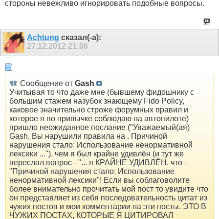
стороны невежливо игнорировать подобные вопросы.
Achtung
сказал(-а):
27.12.2012
21:06
Сообщение от
Gash
Учитывая то что даже мне (бывшему фидошнику с
большим стажем назубок знающему Fido Policy,
каковое значительно строже форумных правил и
которое я по привычке соблюдаю на автопилоте)
пришло неожиданное послание ("Уважаемый(ая)
Gash, Вы нарушили правила на . Причиной
нарушения стало: Использование ненормативной
лексики ..."), чем я был крайне удивлён (и тут же
переслал вопрос - "... я КРАЙНЕ УДИВЛЁН, что -
"Причиной нарушения стало: Использование
ненормативной лексики"! Если вы соблаговолите
более внимательно прочитать мой пост то увидите что
он представляет из себя последовательность цитат из
чужих постов и мои комментарии на эти посты. ЭТО В
ЧУЖИХ ПОСТАХ, КОТОРЫЕ Я ЦИТИРОВАЛ