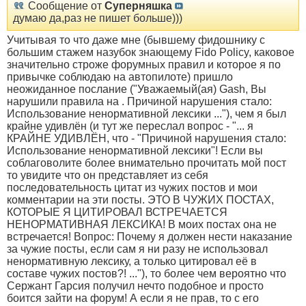
Сообщение от
Суперняшка
думаю да,раз не пишет больше)))
Учитывая то что даже мне (бывшему фидошнику с
большим стажем назубок знающему Fido Policy, каковое
значительно строже форумных правил и которое я по
привычке соблюдаю на автопилоте) пришло
неожиданное послание ("Уважаемый(ая) Gash, Вы
нарушили правила на . Причиной нарушения стало:
Использование ненормативной лексики ..."), чем я был
крайне удивлён (и тут же переслал вопрос - "... я
КРАЙНЕ УДИВЛЁН, что - "Причиной нарушения стало:
Использование ненормативной лексики"! Если вы
соблаговолите более внимательно прочитать мой пост
то увидите что он представляет из себя
последовательность цитат из чужих постов и мои
комментарии на эти посты. ЭТО В ЧУЖИХ ПОСТАХ,
КОТОРЫЕ Я ЦИТИРОВАЛ ВСТРЕЧАЕТСЯ
НЕНОРМАТИВНАЯ ЛЕКСИКА! В моих постах она не
встречается! Вопрос: Почему я должен нести наказание
за чужие посты, если сам я ни разу не использовал
ненормативную лексику, а только цитировал её в
составе чужих постов?! ..."), то более чем вероятно что
Сержант Гарсия получил нечто подобное и просто
боится зайти на форум! А если я не прав, то с его