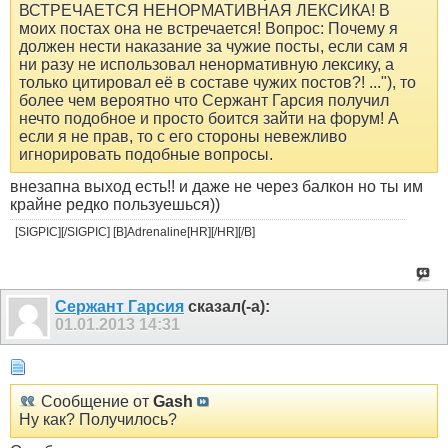
ВСТРЕЧАЕТСЯ НЕНОРМАТИВНАЯ ЛЕКСИКА! В
моих постах она не встречается! Вопрос: Почему я
должен нести наказание за чужие посты, если сам я
ни разу не использовал ненормативную лексику, а
только цитировал её в составе чужих постов?! ..."), то
более чем вероятно что Сержант Гарсия получил
нечто подобное и просто боится зайти на форум! А
если я не прав, то с его стороны невежливо
игнорировать подобные вопросы.
внезапна выход есть!! и даже не через балкон но ты им
крайне редко пользуешься))
[SIGPIC][/SIGPIC] [B]Adrenaline[HR][/HR][/B]
Сержант Гарсия
сказал(-а):
01.01.2013
14:31
Сообщение от
Gash
Ну как? Получилось?