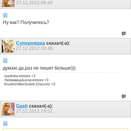
27.12.2012
09:48
Ну как? Получилось?
Суперняшка
сказал(-а):
27.12.2012
10:48
думаю да,раз не пишет больше)))
martinka-elmore <3
ЛюбимицаБогов-elmore <3
Kru4eVs9kixSu4ek-Draconic <3
Gash
сказал(-а):
27.12.2012
19:51