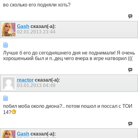
во сколько его подняли хоть?
Gash
сказал(-а):
02.01.2013
23:44
Лучше б его до сегодняшнего дня не поднимали! Я очень
хорошенький был и п..дец чего вчера в игре натворил (((
reactor
сказал(-а):
03.01.2013
04:49
побил моба около диона?.. потом пошол и поссал с ТОИ
14?
Gash
сказал(-а):