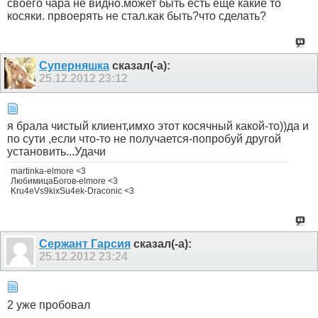
своего чара не видно.может быть есть еще какие то
косяки. првоерять не стал.как быть?что сделать?
Суперняшка
сказал(-а):
25.12.2012
23:12
я брала чистый клиент,имхо этот косячный какой-то))да и
по сути ,если что-то не получается-попробуй другой
установить...Удачи
martinka-elmore <3
ЛюбимицаБогов-elmore <3
Kru4eVs9kixSu4ek-Draconic <3
Сержант Гарсия
сказал(-а):
25.12.2012
23:24
2 уже пробовал