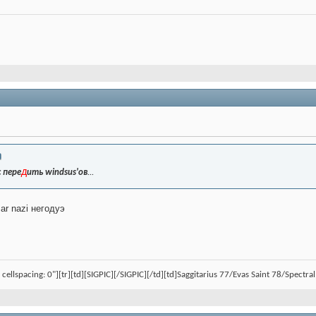
д
 пер
е
ить windsus'ов
...
ar nazi негодуэ
, cellspacing: 0"][tr][td][SIGPIC][/SIGPIC][/td][td]Saggitarius 77/Evas Saint 78/Spect