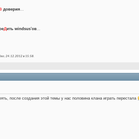
в
доверия
...
д
р
е
ить windsus'ов
...
ao; 24.12.2012 в
15:58
.
лять, после создания этой темы у нас половина клана играть перестала