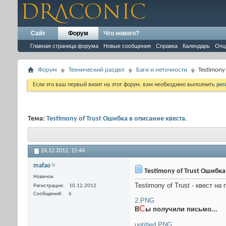
Сайт
Форум
Что нового?
Главная страница форума
Новые сообщения
Справка
Календарь
Опц
Форум
Технический раздел
Баги и неточности
Testimony
Если это ваш первый визит на этот форум, вам необходимо выполнить
рег
Тема:
Testimony of Trust Ошибка в описание квеста.
24.12.2012,
15:44
mafao
Testimony of Trust Ошибка
Новичок
Testimony of Trust - квест н
Регистрация
10.12.2012
Сообщений
6
2.PNG
С
В
ы получили письмо...
untitled.PNG