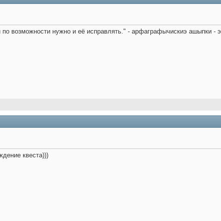
и по возможности нужно и её исправлять." - арфаграфычискиэ ашыпки -
ждение квеста)))