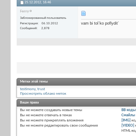
25.12.2012,
16:46
Ferry
Заблокированный пользователь
vam bi tol`ko poflydit`
Регистрация
06.10.2012
Сообщений
2,878
Метки этой темы
testimony
,
trust
Просмотреть облако меток
Ваши права
Вы
не можете
создавать новые темы
BB коды
Вы
не можете
отвечать в темах
Смайлы
Вы
не можете
прикреплять вложения
[IMG]
ко
Вы
не можете
редактировать свои сообщения
[VIDEO]
HTML к