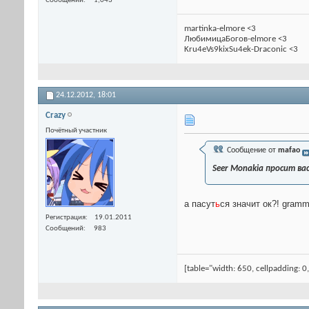
Сообщений
1,043
martinka-elmore <3
ЛюбимицаБогов-elmore <3
Kru4eVs9kixSu4ek-Draconic <3
24.12.2012,
18:01
Crazy
Почётный участник
Сообщение от
mafao
Seer Monakia просит вас
а пасут
ь
ся значит ок?! gramm
Регистрация
19.01.2011
Сообщений
983
[table="width: 650, cellpadding: 0