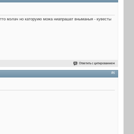
 этто мэлач но каторуию можа ниапрашат вныманыя - кувесты
Ответить с цитированием
#6