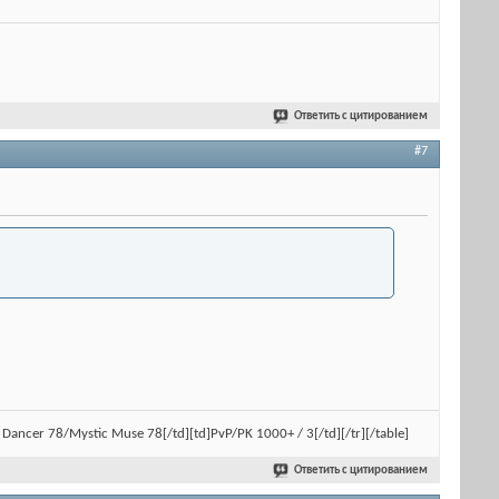
Ответить с цитированием
#7
ral Dancer 78/Mystic Muse 78[/td][td]PvP/PK 1000+ / 3[/td][/tr][/table]
Ответить с цитированием