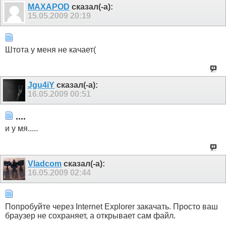
MAXAPOD
сказал(-а):
15.05.2009
20:19
Штота у меня не качает(
Jgu4iY
сказал(-а):
16.05.2009
00:51
....
и у мя.....
Vladcom
сказал(-а):
16.05.2009
02:44
Попробуйте через Internet Explorer закачать. Просто ваш
браузер не сохраняет, а открывает сам файл.