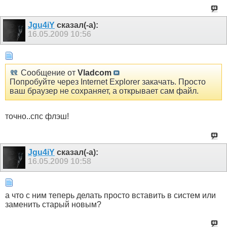
Jgu4iY
сказал(-а):
16.05.2009
10:56
Сообщение от
Vladcom
Попробуйте через Internet Explorer закачать. Просто
ваш браузер не сохраняет, а открывает сам файл.
точно..спс флэш!
Jgu4iY
сказал(-а):
16.05.2009
10:58
а что с ним теперь делать просто вставить в систем или
заменить старый новым?