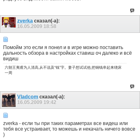
zverka
сказал(-а):
16.05.2009
18:58
Помойм это если я понел и в игре можно поставить
дальность обзора в настройках ставиш оч далеко и всё
видиш
六朝王夷甫为人清高,从不说及“钱”字。妻子想试试他,把铜钱串起来绕床
一周
Vladcom
сказал(-а):
16.05.2009
19:42
zverka - если ты при таких параметрах все видеш или
тебя все устраивает, то можешь и некачать ничего вовсе
)