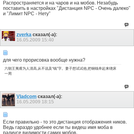
Распространяется и на чаров и на мобов. Незабудь
поставить в настройках "Дистанция NPC - Очень далеко"
и "Лимит NPC - Нету"
zverka
сказал(-а):
16.05.2009
15:40
для чего прорисовка вообще нужна?
六朝王夷甫为人清高,从不说及“钱”字。妻子想试试他,把铜钱串起来绕床
一周
Vladcom
сказал(-а):
16.05.2009
18:15
Если правильно - то это дистанция отображения ников.
Ведь гараздо удобнее если ты видеш имя моба в
радиусе видимости самих мобов.