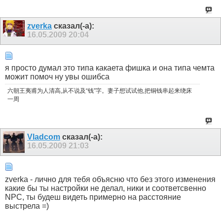
zverka
сказал(-а):
16.05.2009
20:04
я просто думал это типа какаета фишка и она типа чемта
можит помоч ну увы ошибса
六朝王夷甫为人清高,从不说及“钱”字。妻子想试试他,把铜钱串起来绕床
一周
Vladcom
сказал(-а):
16.05.2009
21:03
zverka - лично для тебя объясню что без этого изменения
какие бы ты настройки не делал, ники и соответсвенно
NPC, ты будеш видеть примерно на расстояние
выстрела =)