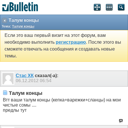
Талум концы
Тема:
Талум концы
Если это ваш первый визит на этот форум, вам
необходимо выполнить
регистрацию
. После этого вы
сможете отвечать на сообщения и создавать новые
темы.
Стас ХК
сказал(-а):
06.12.2012
06:54
Талум концы
Втт ваши талум концы (кепка+варежки+сланцы) на мои
чистые сомы ....
предлы тут