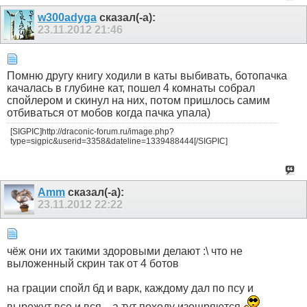
w300adyga
сказал(-а):
23.11.2012
21:46
Помню другу книгу ходили в каты выбивать, ботопачка
качалась в глубине кат, пошел 4 комнаты собрал
спойлером и скинул на них, потом пришлось самим
отбиваться от мобов когда пачка упала)
[SIGPIC]http://draconic-forum.ru/image.php?
type=sigpic&userid=3358&dateline=1339488444[/SIGPIC]
Amm
сказал(-а):
23.11.2012
22:22
чёж они их такими здоровыми делают :\ что не
выложенный скрин так от 4 ботов
на грации спойл бд и варк, каждому дал по псу и
вырежут все и вся... а тут походу изощряются