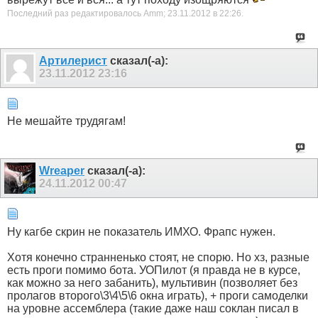
Последний раз редактировалось Amm; 23.11.2012 в
22:26
.
Артилерист
сказал(-а):
23.11.2012
23:16
Не мешайте трудягам!
Wreaper
сказал(-а):
24.11.2012
00:47
Ну кагбе скрин не показатель ИМХО. Фрапс нужен.
Хотя конечно странненько стоят, не спорю. Но хз, разные
есть проги помимо бота. УОПилот (я правда не в курсе,
как можно за него забанить), мультивин (позволяет без
пролагов второго\3\4\5\6 окна играть), + проги самоделки
на уровне ассемблера (такие даже наш соклан писал в