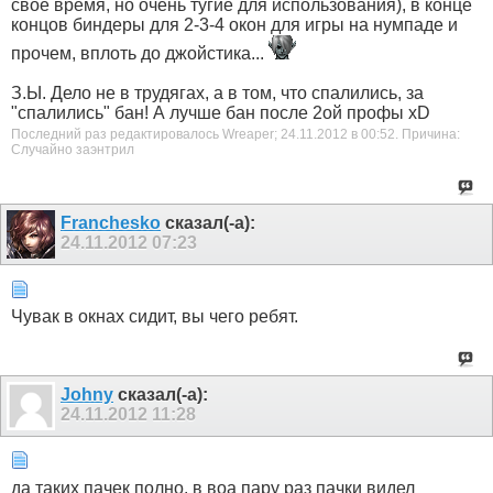
свое время, но очень тугие для использования), в конце
концов биндеры для 2-3-4 окон для игры на нумпаде и
прочем, вплоть до джойстика...
З.Ы. Дело не в трудягах, а в том, что спалились, за
"спалились" бан! А лучше бан после 2ой профы хD
Последний раз редактировалось Wreaper; 24.11.2012 в
00:52
.
Причина:
Случайно заэнтрил
Franchesko
сказал(-а):
24.11.2012
07:23
Чувак в окнах сидит, вы чего ребят.
Johny
сказал(-а):
24.11.2012
11:28
да таких пачек полно. в воа пару раз пачки видел