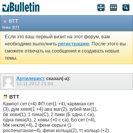
ВТТ
Тема:
ВТТ
Если это ваш первый визит на этот форум, вам
необходимо выполнить
регистрацию
. После этого вы
сможете отвечать на сообщения и создавать новые
темы.
Артилерист
сказал(-а):
13.11.2012
21:04
ВТТ
Кампот сет (+4) ФП сет(1 +4), кармиан сет
(3), дум хеви(1 +4) ава маг(2), зубей маг(1),
бв хеви(1), 1 пика(С), 2 пики (Б одна с са),
одна пика(А), 2 хомы (+0 с са), Бо сет (+4),
Мж некля(+4), 2 фени серьги (1
роспечатаная+4), фени кольца(2), тт кольцо (+2)