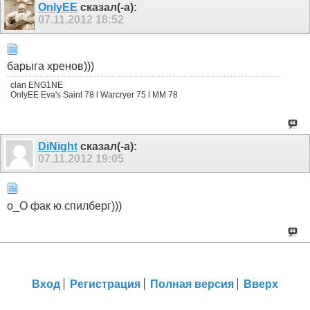
OnlyEE
сказал(-а):
07.11.2012
18:52
барыга хренов)))
clan ENG1NE
OnlyEE Eva's Saint 78 l Warcryer 75 l MM 78
DiNight
сказал(-а):
07.11.2012
19:05
o_O фак ю спилберг)))
Вход
Регистрация
Полная версия
Вверх