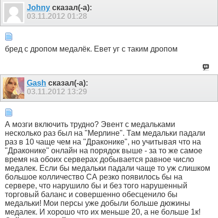
Johny
сказал(-а):
03.11.2012
01:28
бред с дропом медалёк. Евет уг с таким дропом
Gash
сказал(-а):
03.11.2012
13:29
А мозги включить трудно? Эвент с медальками
несколько раз был на "Мерлине". Там медальки падали
раз в 10 чаще чем на "Драконике", но учитывая что на
"Драконике" онлайн на порядок выше - за то же самое
время на обоих серверах добывается равное число
медалек. Если бы медальки падали чаще то уж слишком
большое колличество СА резко появилось бы на
сервере, что нарушило бы и без того нарушенный
торговый баланс и совершенно обесценило бы
медальки! Мои персы уже добыли больше дюжины
медалек. И хорошо что их меньше 20, а не больше 1к!