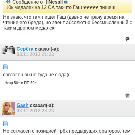
Сообщение от
llNessll
10к медалек на 12 СА так-что Гаш ♥♥♥♥♥ пишеш
Не знаю, что там пишет Гаш (давно не трачу время на
чтение его бреда), но эвент абсолютно бессмысленный с
таким дропом медалек.
Серёга
сказал(-а):
03.11.2012
21:23
согласен он не туда не сюда((
Некр 50+ и ПП 50+
Gash
сказал(-а):
03.11.2012
23:23
Не согласен с позицией трёх предыдущих ораторов, тем