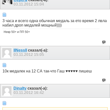
03.11.2012
15:04
3 часа и всего одна обычная медаль за ето вpемя 2 лвла
набил дpon медалей мощный))))
Некр 50+ и ПП 50+
llNessll
сказал(-а):
03.11.2012
15:05
10к медалек на 12 СА так-что Гаш ♥♥♥♥♥ пишеш
Dinalty
сказал(-а):
03.11.2012
16:42