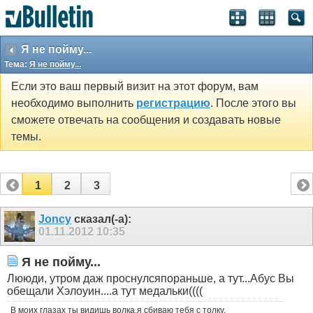
Я не пойму...
Тема:
Я не пойму...
Если это ваш первый визит на этот форум, вам
необходимо выполнить
регистрацию
. После этого вы
сможете отвечать на сообщения и создавать новые
темы.
1
2
3
Joncy
сказал(-а):
01.11.2012
10:35
Я не пойму...
Лююди, утром даж проснулсяпораньше, а тут...Абус Вы
обещали Хэлоуин....а тут медальки((((
В моих глазах ты видишь волка,я сбиваю тебя с толку,