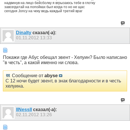
надвинув на лицо бейсболку я вгрызаюсь тебе в глотку
завсегдатай на попойках был когда-то но не щас
сегодня Joncy на чеку ведь каждый третий враг
Dinalty
сказал(-а):
01.11.2012
13:33
Покажи где Абус обещал эвент - Хелуин? Было написано
"в честь", а какой именно ни слова.
Сообщение от
abyse
С 12 ночи будет эвент, в знак благодарности и в честь
хелуина.
llNessll
сказал(-а):
02.11.2012
13:26