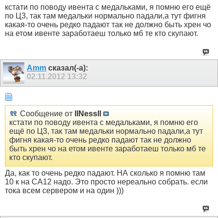
кстати по поводу ивента с медальками, я помню его ещё
по Ц3, так там медальки нормально падали,а тут фигня
какая-то очень редко падают так не должно быть хрен чо
на етом ивенте заработаеш только мб те кто скупают.
Amm
сказал(-а):
02.11.2012
13:32
Сообщение от
llNessll
кстати по поводу ивента с медальками, я помню его
ещё по Ц3, так там медальки нормально падали,а тут
фигня какая-то очень редко падают так не должно
быть хрен чо на етом ивенте заработаеш только мб те
кто скупают.
Да, как то очень редко падают. НА сколько я помню там
10 к на СА12 надо. Это просто нереально собрать. если
тока всем сервером и на один )))