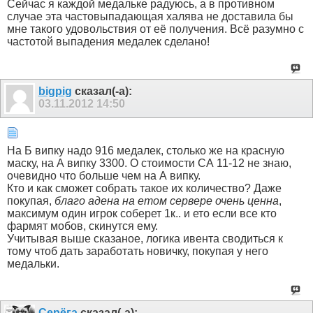
Сейчас я каждой медальке радуюсь, а в противном
случае эта частовыпадающая халява не доставила бы
мне такого удовольствия от её получения. Всё разумно с
частотой выпадения медалек сделано!
bigpig
сказал(-а):
03.11.2012
14:50
На Б випку надо 916 медалек, столько же на красную
маску, на А випку 3300. О стоимости СА 11-12 не знаю,
очевидно что больше чем на А випку.
Кто и как сможет собрать такое их количество? Даже
покупая,
благо адена на етом сервере очень ценна
,
максимум один игрок соберет 1к.. и ето если все кто
фармят мобов, скинутся ему.
Учитывая выше сказаное, логика ивента сводиться к
тому чтоб дать заработать новичку, покупая у него
медальки.
Серёга
сказал(-а):