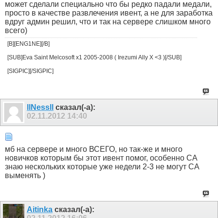
может сделали специально что бы редко падали медали,
просто в качестве развлечения ивент, а не для заработка
вдруг админ решил, что и так на сервере слишком много
всего)
[B][ENG1NE][/B]
[SUB]Eva Saint Melcosoft x1 2005-2008 ( Irezumi Ally X <3 )[/SUB]
[SIGPIC][/SIGPIC]
llNessll
сказал(-а):
02.11.2012
14:40
мб на сервере и много ВСЕГО, но так-же и много
новичков которым бы этот ивент помог, особенно СА
знаю нескольких которые уже недели 2-3 не могут СА
выменять )
Aitinka
сказал(-а):