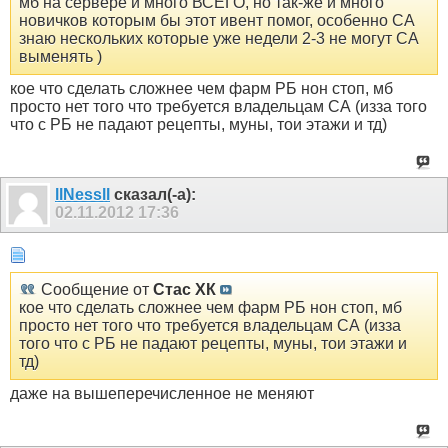
мб на сервере и много ВСЕГО, но так-же и много
новичков которым бы этот ивент помог, особенно СА
знаю нескольких которые уже недели 2-3 не могут СА
выменять )
кое что сделать сложнее чем фарм РБ нон стоп, мб
просто нет того что требуется владельцам СА (изза того
что с РБ не падают рецепты, муны, тои этажи и тд)
llNessll
сказал(-а):
02.11.2012
17:36
Сообщение от
Стас ХК
кое что сделать сложнее чем фарм РБ нон стоп, мб
просто нет того что требуется владельцам СА (изза
того что с РБ не падают рецепты, муны, тои этажи и
тд)
даже на вышеперечисленное не меняют