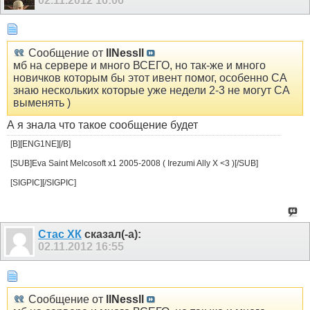
02.11.2012
16:06
Сообщение от
llNessll
мб на сервере и много ВСЕГО, но так-же и много
новичков которым бы этот ивент помог, особенно СА
знаю нескольких которые уже недели 2-3 не могут СА
выменять )
А я знала что такое сообщение будет
[B][ENG1NE][/B]
[SUB]Eva Saint Melcosoft x1 2005-2008 ( Irezumi Ally X <3 )[/SUB]
[SIGPIC][/SIGPIC]
Стас ХК
сказал(-а):
02.11.2012
16:55
Сообщение от
llNessll