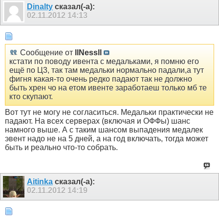
Dinalty
сказал(-а):
02.11.2012
14:13
Сообщение от
llNessll
кстати по поводу ивента с медальками, я помню его
ещё по Ц3, так там медальки нормально падали,а тут
фигня какая-то очень редко падают так не должно
быть хрен чо на етом ивенте заработаеш только мб те
кто скупают.
Вот тут не могу не согласиться. Медальки практически не
падают. На всех серверах (включая и ОФФы) шанс
намного выше. А с таким шансом выпадения медалек
эвент надо не на 5 дней, а на год включать, тогда может
быть и реально что-то собрать.
Aitinka
сказал(-а):
02.11.2012
14:19