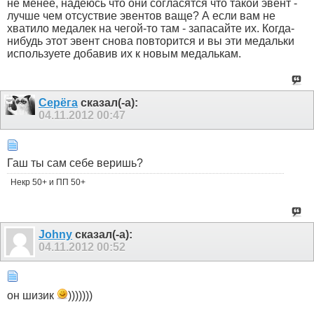
не менее, надеюсь что они согласятся что такой эвент -
лучше чем отсуствие эвентов ваще? А если вам не
хватило медалек на чегой-то там - запасайте их. Когда-
нибудь этот эвент снова повторится и вы эти медальки
используете добавив их к новым медалькам.
Серёга
сказал(-а):
04.11.2012
00:47
Гаш ты сам себе веришь?
Некр 50+ и ПП 50+
Johny
сказал(-а):
04.11.2012
00:52
он шизик
)))))))