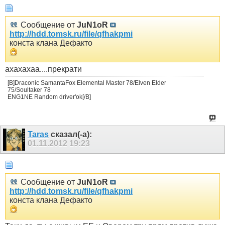
Сообщение от
JuN1oR
http://hdd.tomsk.ru/file/qfhakpmi
конста клана Дефакто
ахахахаа....прекрати
[B]Draconic SamantaFox Elemental Master 78/Elven Elder
75/Soultaker 78
ENG1NE Random driver'ok[/B]
Taras
сказал(-а):
01.11.2012
19:23
Сообщение от
JuN1oR
http://hdd.tomsk.ru/file/qfhakpmi
конста клана Дефакто