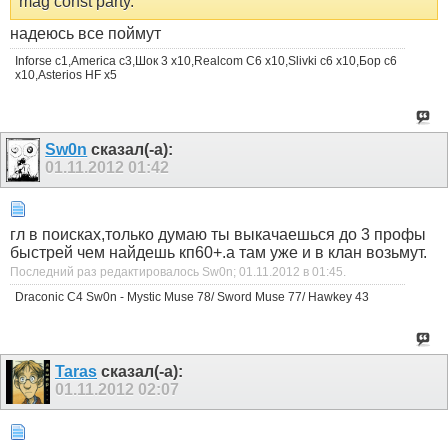
mag const party.
надеюсь все поймут
Inforse c1,Аmerica c3,Шок 3 x10,Realcom С6 x10,Slivki с6 x10,Бор с6
х10,Asterios HF x5
Sw0n
сказал(-а):
01.11.2012
01:42
гл в поисках,только думаю ты выкачаешься до 3 профы
быстрей чем найдешь кп60+.а там уже и в клан возьмут.
Последний раз редактировалось Sw0n; 01.11.2012 в
01:45
.
Draconic C4 Sw0n - Mystic Muse 78/ Sword Muse 77/ Hawkey 43
Taras
сказал(-а):
01.11.2012
02:07