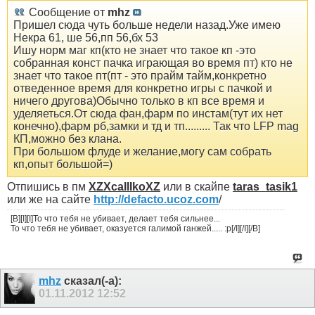
Сообщение от
mhz
Пришел сюда чуть больше недели назад.Уже имею
Некра 61, ше 56,пп 56,бх 53
Ишу норм маг кп(кто не знает что такое кп -это
собранная конст пачка играющая во время пт) кто не
знает что такое пт(пт - это прайм тайм,конкретно
отведенное время для конкретно игры с пачкой и
ничего другова)Обычно только в кп все время и
уделяеться.От сюда фан,фарм по инстам(тут их нет
конечно),фарм рб,замки и тд и тп......... Так что LFP mag
КП,можно без клана.
При большом флуде и желание,могу сам собрать
кп,опыт большой=)
Отпишись в пм
XZXcaIIIkoXZ
или в скайпе
taras_tasik1
или же на сайте
http://defacto.ucoz.com
/
[B][I][I]То что тебя не убивает, делает тебя сильнее...
То что тебя не убивает, оказуется галимой ганжей..... :p[/I][/I][/B]
mhz
сказал(-а):
01.11.2012
12:52