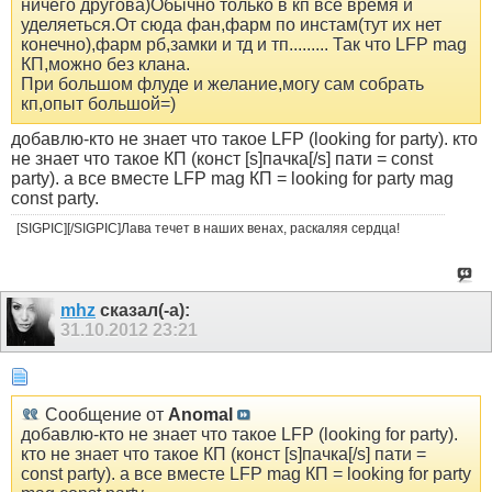
ничего другова)Обычно только в кп все время и
уделяеться.От сюда фан,фарм по инстам(тут их нет
конечно),фарм рб,замки и тд и тп......... Так что LFP mag
КП,можно без клана.
При большом флуде и желание,могу сам собрать
кп,опыт большой=)
добавлю-кто не знает что такое LFP (looking for party). кто
не знает что такое КП (конст [s]пачка[/s] пати = const
party). а все вместе LFP mag КП = looking for party mag
const party.
[SIGPIC][/SIGPIC]Лава течет в наших венах, раскаляя сердца!
mhz
сказал(-а):
31.10.2012
23:21
Сообщение от
Anomal
добавлю-кто не знает что такое LFP (looking for party).
кто не знает что такое КП (конст [s]пачка[/s] пати =
const party). а все вместе LFP mag КП = looking for party