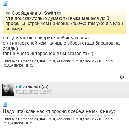
Сообщение от
Sw0n
гл в поисках,только думаю ты выкачаешься до 3
профы быстрей чем найдешь кп60+.а там уже и в клан
возьмут.
по сути мне кп приоритетней,чем клан=)
с кп интересней чем галимые сборы стада баранов на
осады)
гвг на много интереснее я бы сказал так=)
Inforse c1,Аmerica c3,Шок 3 x10,Realcom С6 x10,Slivki с6 x10,Бор с6
х10,Asterios HF x5
mhz
сказал(-а):
01.11.2012
12:53
Надо чтоб клан нас кп просил к себе,а не мы к нему)
Inforse c1,Аmerica c3,Шок 3 x10,Realcom С6 x10,Slivki с6 x10,Бор с6
х10,Asterios HF x5