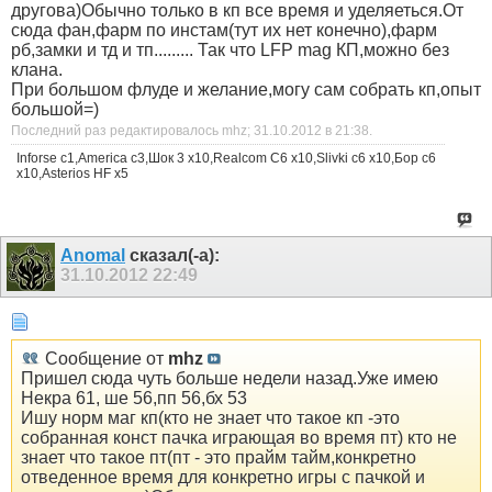
другова)Обычно только в кп все время и уделяеться.От
сюда фан,фарм по инстам(тут их нет конечно),фарм
рб,замки и тд и тп......... Так что LFP mag КП,можно без
клана.
При большом флуде и желание,могу сам собрать кп,опыт
большой=)
Последний раз редактировалось mhz; 31.10.2012 в
21:38
.
Inforse c1,Аmerica c3,Шок 3 x10,Realcom С6 x10,Slivki с6 x10,Бор с6
х10,Asterios HF x5
Anomal
сказал(-а):
31.10.2012
22:49
Сообщение от
mhz
Пришел сюда чуть больше недели назад.Уже имею
Некра 61, ше 56,пп 56,бх 53
Ишу норм маг кп(кто не знает что такое кп -это
собранная конст пачка играющая во время пт) кто не
знает что такое пт(пт - это прайм тайм,конкретно
отведенное время для конкретно игры с пачкой и