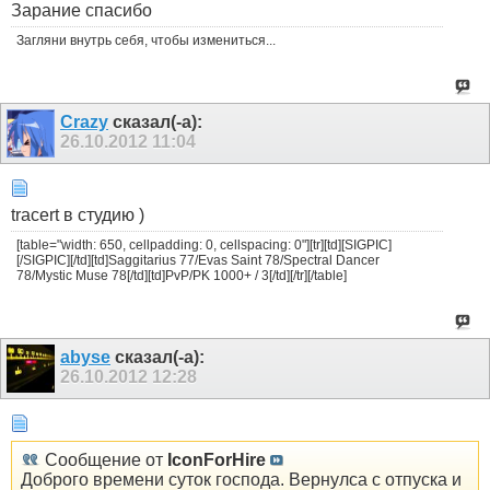
Зарание спасибо
Загляни внутрь себя, чтобы измениться...
Crazy
сказал(-а):
26.10.2012
11:04
tracert в студию )
[table="width: 650, cellpadding: 0, cellspacing: 0"][tr][td][SIGPIC]
[/SIGPIC][/td][td]Saggitarius 77/Evas Saint 78/Spectral Dancer
78/Mystic Muse 78[/td][td]PvP/PK 1000+ / 3[/td][/tr][/table]
abyse
сказал(-а):
26.10.2012
12:28
Сообщение от
IconForHire
Доброго времени суток господа. Вернулса с отпуска и