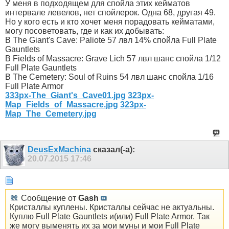
У меня в подходящем для спойла этих кейматов
интервале левелов, нет спойлерок. Одна 68, другая 49.
Но у кого есть и кто хочет меня порадовать кейматами,
могу посоветовать, где и как их добывать:
В The Giant's Cave: Paliote 57 лвл 14% спойла Full Plate
Gauntlets
В Fields of Massacre: Grave Lich 57 лвл шанс спойла 1/12
Full Plate Gauntlets
В The Cemetery: Soul of Ruins 54 лвл шанс спойла 1/16
Full Plate Armor
333px-The_Giant's_Cave01.jpg
323px-
Map_Fields_of_Massacre.jpg
323px-
Map_The_Cemetery.jpg
DeusExMachina
сказал(-а):
20.07.2015
17:46
Сообщение от
Gash
Кристаллы куплены. Кристаллы сейчас не актуальны.
Куплю Full Plate Gauntlets и(или) Full Plate Armor. Так
же могу выменять их за мои муны и мои Full Plate