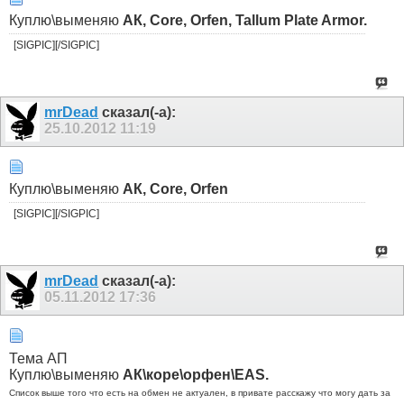
Куплю\выменяю
АК, Core, Orfen,
Tallum Plate Armor.
[SIGPIC][/SIGPIC]
mrDead
сказал(-а):
25.10.2012
11:19
Куплю\выменяю
АК, Core, Orfen
[SIGPIC][/SIGPIC]
mrDead
сказал(-а):
05.11.2012
17:36
Тема АП
Куплю\выменяю
АК\коре\орфен\ЕАS.
Список выше того что есть на обмен не актуален, в привате расскажу что могу дать за