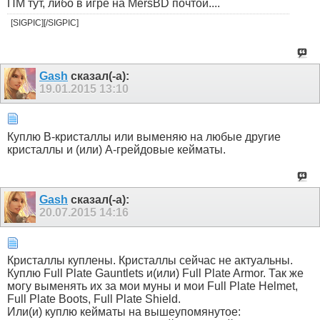
ПМ тут, либо в игре на MersBD почтой....
[SIGPIC][/SIGPIC]
Gash
сказал(-а):
19.01.2015
13:10
Куплю В-кристаллы или выменяю на любые другие
кристаллы и (или) А-грейдовые кейматы.
Gash
сказал(-а):
20.07.2015
14:16
Кристаллы куплены. Кристаллы сейчас не актуальны.
Куплю Full Plate Gauntlets и(или) Full Plate Armor. Так же
могу выменять их за мои муны и мои Full Plate Helmet,
Full Plate Boots, Full Plate Shield.
Или(и) куплю кейматы на вышеупомянутое: