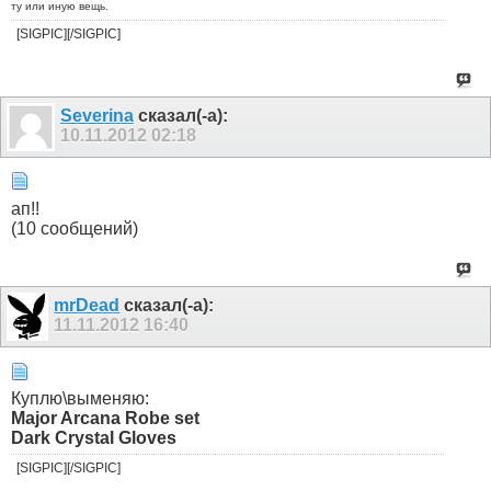
ту или иную вещь.
[SIGPIC][/SIGPIC]
Severina
сказал(-а):
10.11.2012
02:18
ап!!
(10 сообщений)
mrDead
сказал(-а):
11.11.2012
16:40
Куплю\выменяю:
Major Arcana Robe set
Dark Crystal Gloves
[SIGPIC][/SIGPIC]