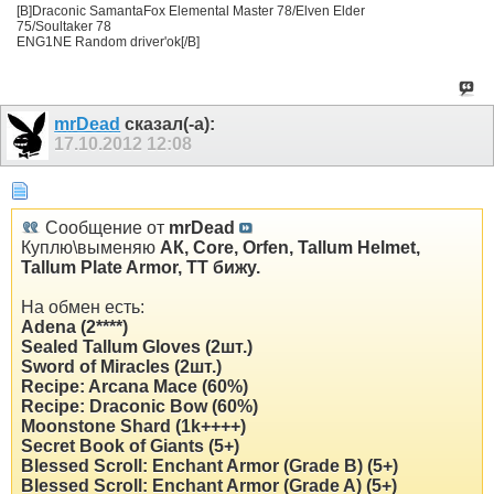
[B]Draconic SamantaFox Elemental Master 78/Elven Elder
75/Soultaker 78
ENG1NE Random driver'ok[/B]
mrDead
сказал(-а):
17.10.2012
12:08
Сообщение от
mrDead
Куплю\выменяю
АК, Core, Orfen, Tallum Helmet,
Tallum Plate Armor, TT бижу.
На обмен есть:
Adena (2****)
Sealed Tallum Gloves (2шт.)
Sword of Miracles (2шт.)
Recipe: Arcana Mace (60%)
Recipe: Draconic Bow (60%)
Moonstone Shard (1k++++)
Secret Book of Giants (5+)
Blessed Scroll: Enchant Armor (Grade B) (5+)
Blessed Scroll: Enchant Armor (Grade A) (5+)