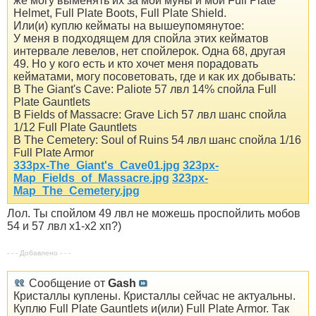
же могу выменять их за мои муны и мои Full Plate
Helmet, Full Plate Boots, Full Plate Shield.
Или(и) куплю кейматы на вышеупомянутое:
У меня в подходящем для спойла этих кейматов
интервале левелов, нет спойлерок. Одна 68, другая
49. Но у кого есть и кто хочет меня порадовать
кейматами, могу посоветовать, где и как их добывать:
В The Giant's Cave: Paliote 57 лвл 14% спойла Full
Plate Gauntlets
В Fields of Massacre: Grave Lich 57 лвл шанс спойла
1/12 Full Plate Gauntlets
В The Cemetery: Soul of Ruins 54 лвл шанс спойла 1/16
Full Plate Armor
333px-The_Giant's_Cave01.jpg
323px-
Map_Fields_of_Massacre.jpg
323px-
Map_The_Cemetery.jpg
Лол. Ты спойлом 49 лвл не можешь проспойлить мобов
54 и 57 лвл х1-х2 хп?)
- - - Добавлено - - -
Сообщение от
Gash
Кристаллы куплены. Кристаллы сейчас не актуальны.
Куплю Full Plate Gauntlets и(или) Full Plate Armor. Так