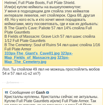
Helmet, Full Plate Boots, Full Plate Shield.
Или(и) куплю кейматы на вышеупомянутое:
У меня в подходящем для спойла этих кейматов
интервале левелов, нет спойлерок. Одна 68, другая
49. Но у кого есть и кто хочет меня порадовать
кейматами, могу посоветовать, где и как их добывать:
В The Giant's Cave: Paliote 57 лвл 14% спойла Full
Plate Gauntlets
В Fields of Massacre: Grave Lich 57 лвл шанс спойла
1/12 Full Plate Gauntlets
В The Cemetery: Soul of Ruins 54 лвл шанс спойла 1/16
Full Plate Armor
333px-The_Giant's_Cave01.jpg
323px-
Map_Fields_of_Massacre.jpg
323px-
Map_The_Cemetery.jpg
Лол. Ты спойлом 49 лвл не можешь проспойлить мобов
54 и 57 лвл х1-х2 хп?)
- - - Добавлено - - -
Сообщение от
Gash
Кристаллы куплены. Кристаллы сейчас не актуальны.
Куплю Full Plate Gauntlets и(или) Full Plate Armor. Так