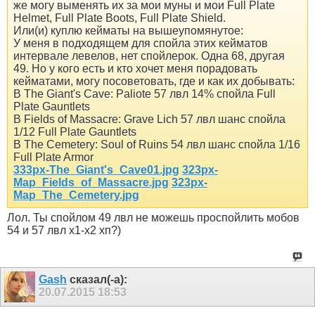
же могу выменять их за мои муны и мои Full Plate
Helmet, Full Plate Boots, Full Plate Shield.
Или(и) куплю кейматы на вышеупомянутое:
У меня в подходящем для спойла этих кейматов
интервале левелов, нет спойлерок. Одна 68, другая
49. Но у кого есть и кто хочет меня порадовать
кейматами, могу посоветовать, где и как их добывать:
В The Giant's Cave: Paliote 57 лвл 14% спойла Full
Plate Gauntlets
В Fields of Massacre: Grave Lich 57 лвл шанс спойла
1/12 Full Plate Gauntlets
В The Cemetery: Soul of Ruins 54 лвл шанс спойла 1/16
Full Plate Armor
333px-The_Giant's_Cave01.jpg
323px-
Map_Fields_of_Massacre.jpg
323px-
Map_The_Cemetery.jpg
Лол. Ты спойлом 49 лвл не можешь проспойлить мобов
54 и 57 лвл х1-х2 хп?)
Gash
сказал(-а):
20.07.2015
18:53