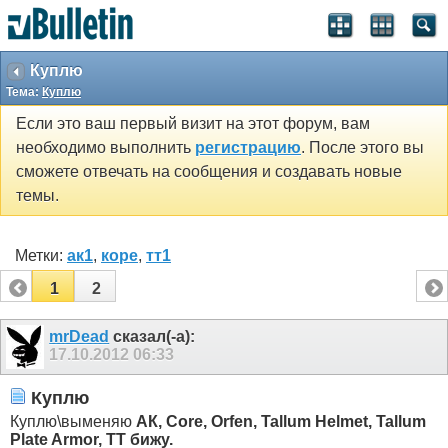
Куплю
Тема:
Куплю
Если это ваш первый визит на этот форум, вам
необходимо выполнить
регистрацию
. После этого вы
сможете отвечать на сообщения и создавать новые
темы.
Метки:
ак1
,
коре
,
тт1
1
2
mrDead
сказал(-а):
17.10.2012
06:33
Куплю
Куплю\выменяю
АК, Core, Orfen, Tallum Helmet, Tallum
Plate Armor, TT бижу.