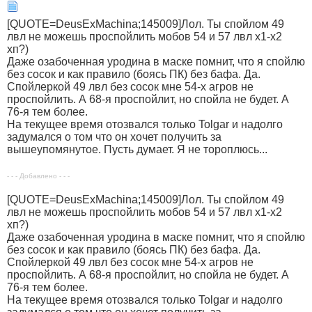
[QUOTE=DeusExMachina;145009]Лол. Ты спойлом 49
лвл не можешь проспойлить мобов 54 и 57 лвл х1-х2
хп?)
Даже озабоченная уродина в маске помнит, что я спойлю
без сосок и как правило (боясь ПК) без бафа. Да.
Спойлеркой 49 лвл без сосок мне 54-х агров не
проспойлить. А 68-я проспойлит, но спойла не будет. А
76-я тем более.
На текущее время отозвался только Tolgar и надолго
задумался о том что он хочет получить за
вышеупомянутое. Пусть думает. Я не тороплюсь...
- - - Добавлено - - -
[QUOTE=DeusExMachina;145009]Лол. Ты спойлом 49
лвл не можешь проспойлить мобов 54 и 57 лвл х1-х2
хп?)
Даже озабоченная уродина в маске помнит, что я спойлю
без сосок и как правило (боясь ПК) без бафа. Да.
Спойлеркой 49 лвл без сосок мне 54-х агров не
проспойлить. А 68-я проспойлит, но спойла не будет. А
76-я тем более.
На текущее время отозвался только Tolgar и надолго