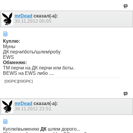
mrDead
сказал(-а):
30.11.2012
00:05
Куплю:
Муны
ДК перчи\боты\шлем\робу
EWS
Обменяю:
ТМ перчи на ДК перчи или боты.
BEWS на EWS либо ....
[SIGPIC][/SIGPIC]
mrDead
сказал(-а):
30.11.2012
23:51
Куплю\выменяю
ДК
шлем дорого...