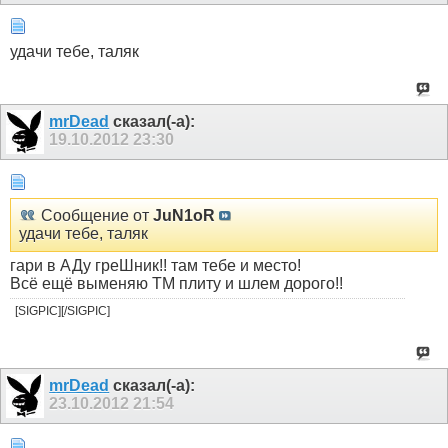
удачи тебе, таляк
mrDead
сказал(-а):
19.10.2012
23:30
Сообщение от
JuN1oR
удачи тебе, таляк
гари в АДу греШник!! там тебе и место!
Всё ещё выменяю ТМ плиту и шлем дорого!!
[SIGPIC][/SIGPIC]
mrDead
сказал(-а):
23.10.2012
21:54