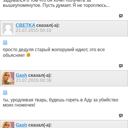
задумался о том что он хочет получить за
вышеупомянутое. Пусть думает. Я не тороплюсь...
CBETKA
сказал(-а):
21.07.2015
00:10
просто дедуля старый жопорукий идиот, это все
объясняет
Gash
сказал(-а):
21.07.2015
00:36
ты, уродливая тварь, будешь гореть в Аду за убийство
моих гномочек!
Gash
сказал(-а):