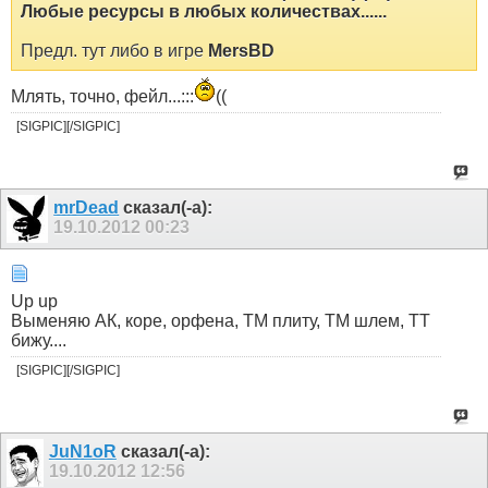
Любые ресурсы в любых количествах......
Предл. тут либо в игре
MersBD
Млять, точно, фейл...:::
((
[SIGPIC][/SIGPIC]
mrDead
сказал(-а):
19.10.2012
00:23
Up up
Выменяю АК, коре, орфена, ТМ плиту, ТМ шлем, ТТ
бижу....
[SIGPIC][/SIGPIC]
JuN1oR
сказал(-а):
19.10.2012
12:56