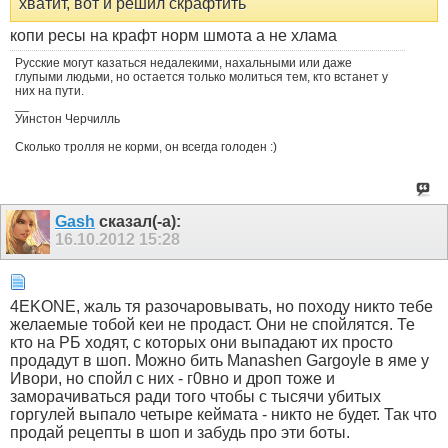
хватит, вот и решил скрафтить
копи ресы на крафт норм шмота а не хлама
Русские могут казаться недалекими, нахальными или даже
глупыми людьми, но остается только молиться тем, кто встанет у
них на пути.
__
Уинстон Черчилль
Сколько тролля не корми, он всегда голоден :)
Gash
сказал(-а):
16.10.2012
15:28
4EKONE, жаль тя разочаровывать, но походу никто тебе
желаемые тобой кеи не продаст. Они не спойлятся. Те
кто на РБ ходят, с которых они выпадают их просто
продадут в шоп. Можно бить Manashen Gargoyle в яме у
Ивори, но спойл с них - г0вно и дроп тоже и
заморачиваться ради того чтобы с тысячи убитых
горгулей выпало четыре кеймата - никто не будет. Так что
продай рецепты в шоп и забудь про эти боты.