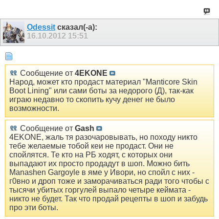
Odessit
сказал(-а):
16.10.2012
15:51
Сообщение от
4EKONE
Народ, может кто продаст материал "Manticore Skin
Boot Lining" или сами боты за недорого (Д), так-как
играю недавно то скопить кучу денег не было
возможности.
Сообщение от
Gash
4EKONE, жаль тя разочаровывать, но походу никто
тебе желаемые тобой кеи не продаст. Они не
спойлятся. Те кто на РБ ходят, с которых они
выпадают их просто продадут в шоп. Можно бить
Manashen Gargoyle в яме у Ивори, но спойл с них -
г0вно и дроп тоже и заморачиваться ради того чтобы с
тысячи убитых горгулей выпало четыре кеймата -
никто не будет. Так что продай рецепты в шоп и забудь
про эти боты.