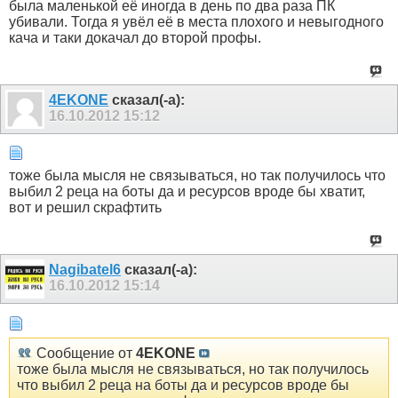
была маленькой её иногда в день по два раза ПК
убивали. Тогда я увёл её в места плохого и невыгодного
кача и таки докачал до второй профы.
4EKONE
сказал(-а):
16.10.2012
15:12
тоже была мысля не связываться, но так получилось что
выбил 2 реца на боты да и ресурсов вроде бы хватит,
вот и решил скрафтить
Nagibatel6
сказал(-а):
16.10.2012
15:14
Сообщение от
4EKONE
тоже была мысля не связываться, но так получилось
что выбил 2 реца на боты да и ресурсов вроде бы