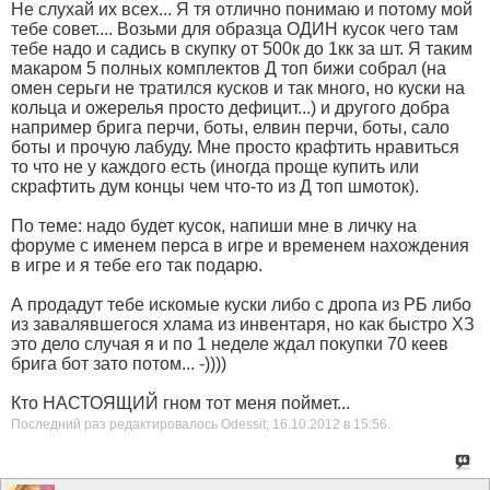
Не слухай их всех... Я тя отлично понимаю и потому мой
тебе совет.... Возьми для образца ОДИН кусок чего там
тебе надо и садись в скупку от 500к до 1кк за шт. Я таким
макаром 5 полных комплектов Д топ бижи собрал (на
омен серьги не тратился кусков и так много, но куски на
кольца и ожерелья просто дефицит...) и другого добра
например брига перчи, боты, елвин перчи, боты, сало
боты и прочую лабуду. Мне просто крафтить нравиться
то что не у каждого есть (иногда проще купить или
скрафтить дум концы чем что-то из Д топ шмоток).
По теме: надо будет кусок, напиши мне в личку на
форуме с именем перса в игре и временем нахождения
в игре и я тебе его так подарю.
А продадут тебе искомые куски либо с дропа из РБ либо
из завалявшегося хлама из инвентаря, но как быстро ХЗ
это дело случая я и по 1 неделе ждал покупки 70 кеев
брига бот зато потом... -))))
Кто НАСТОЯЩИЙ гном тот меня поймет...
Последний раз редактировалось Odessit; 16.10.2012 в
15:56
.