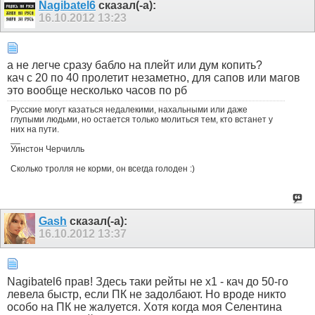
Nagibatel6
сказал(-а):
16.10.2012
13:23
а не легче сразу бабло на плейт или дум копить?
кач с 20 по 40 пролетит незаметно, для сапов или магов
это вообще несколько часов по рб
Русские могут казаться недалекими, нахальными или даже
глупыми людьми, но остается только молиться тем, кто встанет у
них на пути.
__
Уинстон Черчилль
Сколько тролля не корми, он всегда голоден :)
Gash
сказал(-а):
16.10.2012
13:37
Nagibatel6 прав! Здесь таки рейты не х1 - кач до 50-го
левела быстр, если ПК не задолбают. Но вроде никто
особо на ПК не жалуется. Хотя когда моя Селентина