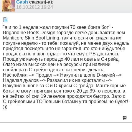
Gash
сказал(-а):
16.10.2012
16:24
"я и по 1 неделе ждал покупки 70 кеев брига бот" -
Brigandine Boots Design гораздо легче добываются чем
Manticore Skin Boot Lining, так что если он сидел на их
покупке неделю - то тебе, пожалуй, не менее двух недель
придётся посидеть и то не гарантия что кто-нибудь тебе
продаст, а не в шоп отдаст то что ему с РБ досталось.
Проще уж качнуть перса до 40 лвл и одеть в С-грейд,
благо из-за высоких цен на ресурсы при наличии
спойлера в С-грейд одеться как нефиг делать.
Наспойлил --> Продал --> Накупил в шопе D-мечей -->
Наделал дуалов --> Развалил их на кристаллы -->
Накупил в шопе за С и D-крисы С-грейда. Мантикорные
боты те могут пригодиться токо с 20 до 39-го левелов, а
на рейтах х4 сии 19 левелов проходятся быстро. Зато с
С-грейдовыми ТОПовыми ботами у тя проблем не будет!
)))