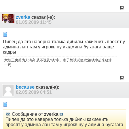
zverka
сказал(-а):
01.05.2009
11:45
Пипец да это наверна толька дибилы какиенить просят у
админа лан там у игрокв ну у админа бугагага ваще
кадры
六朝王夷甫为人清高,从不说及“钱”字。妻子想试试他,把铜钱串起来绕床
一周
because
сказал(-а):
02.05.2009
04:51
Сообщение от
zverka
Пипец да это наверна толька дибилы какиенить
просят у админа лан там у игрокв ну у админа бугагага