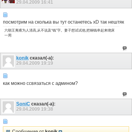
29.04.2009
16:41
посмотрим на сколька вы тут останетесь xD так нештяк
六朝王夷甫为人清高,从不说及“钱”字。妻子想试试他,把铜钱串起来绕床
一周
konik
сказал(-а):
29.04.2009
19:19
как можно ссвязаться с админом?
SoniC
сказал(-а):
29.04.2009
19:38
Сообщение от
konik