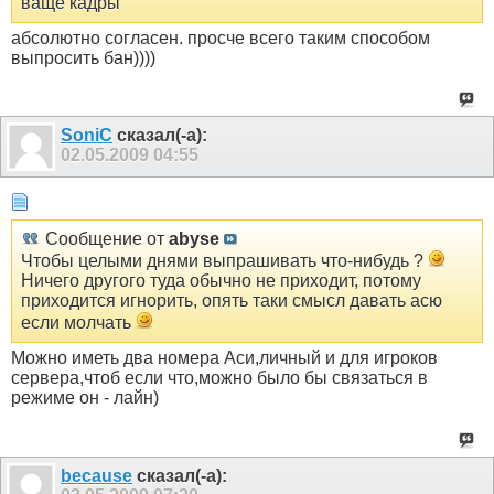
ваще кадры
абсолютно согласен. просче всего таким способом
выпросить бан))))
SoniC
сказал(-а):
02.05.2009
04:55
Сообщение от
abyse
Чтобы целыми днями выпрашивать что-нибудь ?
Ничего другого туда обычно не приходит, потому
приходится игнорить, опять таки смысл давать асю
если молчать
Можно иметь два номера Аси,личный и для игроков
сервера,чтоб если что,можно было бы связаться в
режиме он - лайн)
because
сказал(-а):