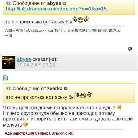
Сообщение от
abyse
http://la2.draconic.ru/index.php?m=1&p=15
это не приколька вот аську бы
六朝王夷甫为人清高,从不说及“钱”字。妻子想试试他,把铜钱串起来绕床
一周
abyse
сказал(-а):
30.04.2009
23:20
Сообщение от
zverka
это не приколька вот аську бы
Чтобы целыми днями выпрашивать что-нибудь ?
Ничего другого туда обычно не приходит, потому
приходится игнорить, опять таки смысл давать асю если
молчать
Администрация Сервера Draconic.Ru