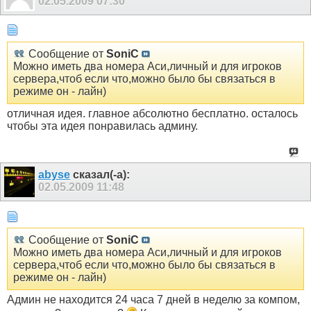
02.05.2009
07:30
Сообщение от
SoniC
Можно иметь два номера Аси,личный и для игроков
сервера,чтоб если что,можно было бы связаться в
режиме он - лайн)
отличная идея. главное абсолютно бесплатно. осталось
чтобы эта идея понравилась админу.
abyse
сказал(-а):
02.05.2009
11:48
Сообщение от
SoniC
Можно иметь два номера Аси,личный и для игроков
сервера,чтоб если что,можно было бы связаться в
режиме он - лайн)
Админ не находится 24 часа 7 дней в неделю за компом,