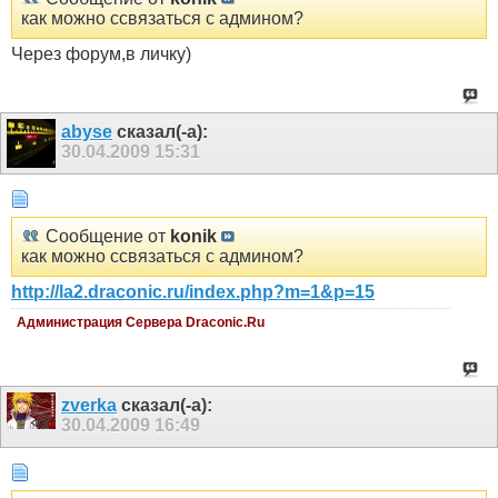
как можно ссвязаться с админом?
Через форум,в личку)
abyse
сказал(-а):
30.04.2009
15:31
Сообщение от
konik
как можно ссвязаться с админом?
http://la2.draconic.ru/index.php?m=1&p=15
Администрация Сервера Draconic.Ru
zverka
сказал(-а):
30.04.2009
16:49