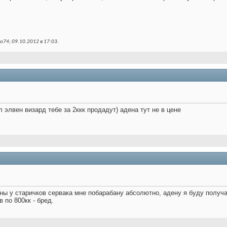
o74; 09.10.2012 в
17:03
.
л элвен визард тебе за 2ккк продадут) адена тут не в цене
ены у старичков сервака мне побарабану абсолютно, адену я буду получа
 по 800кк - бред.