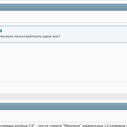
 Неужели нельзя вайпнуть адену всю?
сервака вообще С4" - после смерти "Мерлина" нормальных L2-серваков 