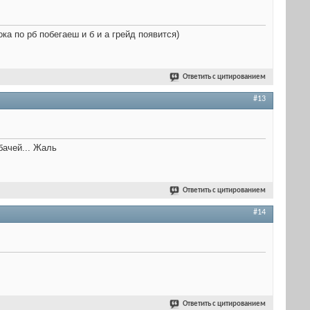
ка по рб побегаеш и б и а грейд появится)
Ответить с цитированием
#13
бачей... Жаль
Ответить с цитированием
#14
Ответить с цитированием