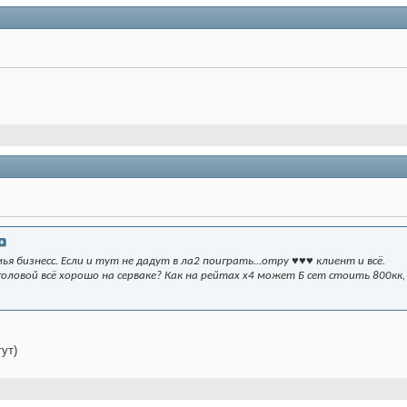
ья бизнесс. Если и тут не дадут в ла2 поиграть...отру ♥♥♥ клиент и всё.
с головой всё хорошо на серваке? Как на рейтах х4 может Б сет стоить 800кк
ут)