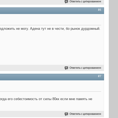
Ответить с цитированием
#6
едложить не могу. Адена тут не в чести, бо рынок дурдомный.
Ответить с цитированием
#7
когда его себестоимость от силы 80кк если мне память не
Ответить с цитированием