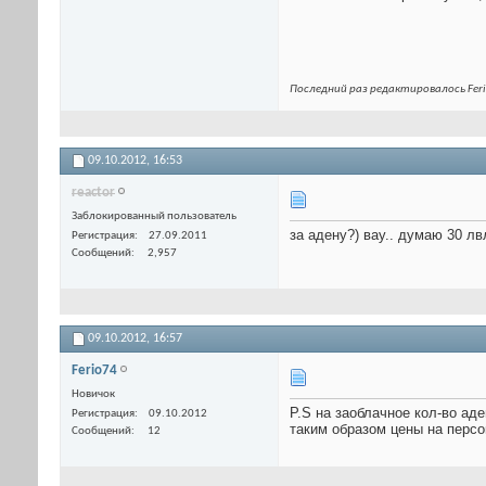
Последний раз редактировалось Feri
09.10.2012,
16:53
reactor
Заблокированный пользователь
за адену?) вау.. думаю 30 лв
Регистрация
27.09.2011
Сообщений
2,957
09.10.2012,
16:57
Ferio74
Новичок
P.S на заоблачное кол-во ад
Регистрация
09.10.2012
таким образом цены на персов
Сообщений
12