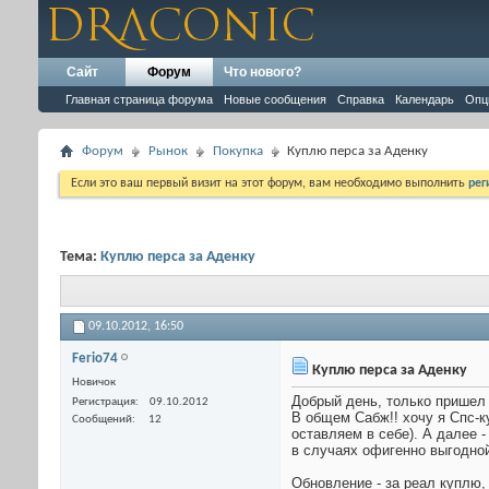
Сайт
Форум
Что нового?
Главная страница форума
Новые сообщения
Справка
Календарь
Опц
Форум
Рынок
Покупка
Куплю перса за Аденку
Если это ваш первый визит на этот форум, вам необходимо выполнить
рег
Тема:
Куплю перса за Аденку
09.10.2012,
16:50
Ferio74
Куплю перса за Аденку
Новичок
Добрый день, только пришел 
Регистрация
09.10.2012
В общем Сабж!! хочу я Спс-к
Сообщений
12
оставляем в себе). А далее
в случаях офигенно выгодно
Обновление - за реал куплю, 