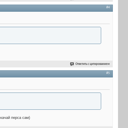
#4
Ответить с цитированием
#5
 качай перса сам)