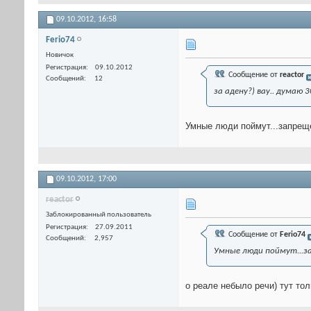
09.10.2012,
16:58
Ferio74
Новичок
Регистрация
09.10.2012
Сообщение от
reactor
Сообщений
12
за адену?) вау.. думаю 
Умные люди поймут...запреще
09.10.2012,
17:00
reactor
Заблокированный пользователь
Регистрация
27.09.2011
Сообщение от
Ferio74
Сообщений
2,957
Умные люди поймут...з
о реале небыло речи) тут тол