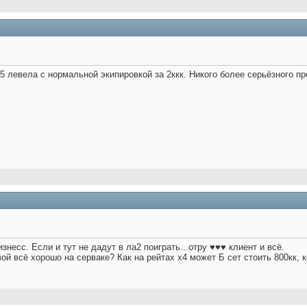
5 левела с нормальной экипировкой за 2ккк. Никого более серьёзного пр
знесс. Если и тут не дадут в ла2 поиграть...отру ♥♥♥ клиент и всё.
вой всё хорошо на серваке? Как на рейтах х4 может Б сет стоить 800кк, 