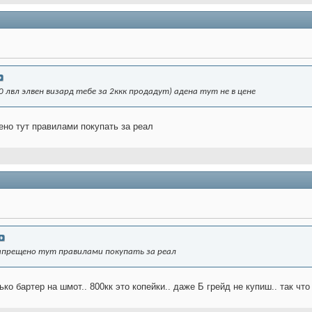
30 лвл элвен визард тебе за 2ккк продадут) адена тут не в цене
но тут правилами покупать за реал
апрещено тут правилами покупать за реал
ько бартер на шмот.. 800кк это копейки.. даже Б грейд не купиш.. так что