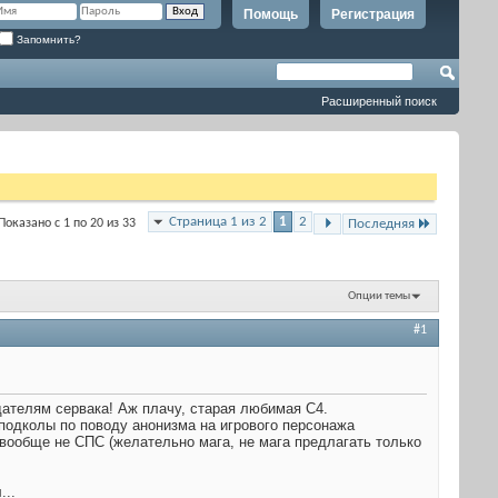
Помощь
Регистрация
Запомнить?
Расширенный поиск
Страница 1 из 2
1
2
Показано с 1 по 20 из 33
Последняя
Опции темы
#1
дателям сервака! Аж плачу, старая любимая С4.
 подколы по поводу анонизма на игрового персонажа
вообще не СПС (желательно мага, не мага предлагать только
...