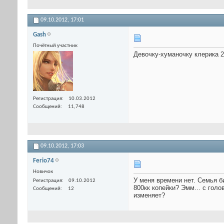
09.10.2012,
17:01
Gash
Почётный участник
Девочку-хуманочку клерика 2
Регистрация
10.03.2012
Сообщений
11,748
09.10.2012,
17:03
Ferio74
Новичок
У меня времени нет. Семья би
Регистрация
09.10.2012
800кк копейки? Эмм... с голо
Сообщений
12
изменяет?