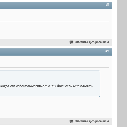
#8
Ответить с цитированием
#9
, когда его себестоимость от силы 80кк если мне память
Ответить с цитированием