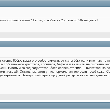
огут столько стоить? Тут чо, с мобов на 25 лвле по 50к падает??
ет стоить 800кк, когда его себестоимость от силы 80кк если мне память
шь собственного крафтера, спойлера, бафера и виза - ты не сможешь но
жешь купить и за год задротства. Зато сервер стабилен - висит только 
тами ниже х5. Остальные, хотя у них нормальная торговля - ещё хуже. С
а вернёшься. Заводи спойлера и продавай ресурсы за тысячи аден за с