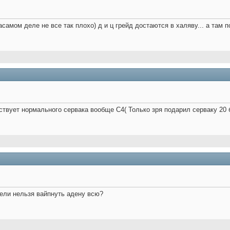
самом деле не все так плохо) д и ц грейд достаются в халяву... а там по
ествует нормального сервака вообще С4( Только зря подарил серваку 20 
ели нельзя вайпнуть адену всю?