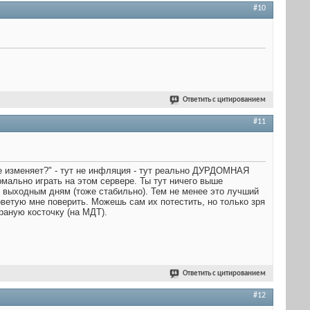
#10
Ответить с цитированием
#11
 не изменяет?" - тут не инфляция - тут реально ДУРДОМНАЯ
рмально играть на этом сервере. Ты тут ничего выше
по выходным дням (тоже стабильно). Тем не менее это лучший
оветую мне поверить. Можешь сам их потестить, но только зря
раную косточку (на МДТ).
Ответить с цитированием
#12