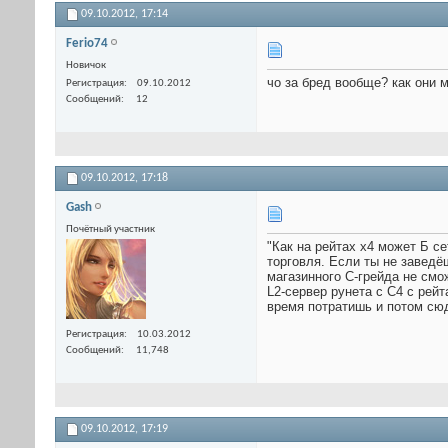
09.10.2012,
17:14
Ferio74
Новичок
чо за бред вообще? как они м
Регистрация
09.10.2012
Сообщений
12
09.10.2012,
17:18
Gash
Почётный участник
"Как на рейтах х4 может Б с
торговля. Если ты не заведё
магазинного С-грейда не смо
L2-сервер рунета с С4 с рей
время потратишь и потом сюд
Регистрация
10.03.2012
Сообщений
11,748
09.10.2012,
17:19