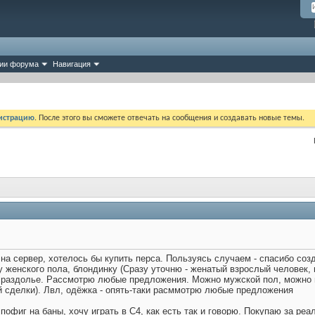
ии форума
Навигация
истрацию
. После этого вы сможете отвечать на сообщения и создавать новые темы.
на сервер, хотелось бы купить перса. Пользуясь случаем - спасибо соз
у женского пола, блондинку (Сразу уточню - женатый взрослый человек,
 - раздолье. Рассмотрю любые предложения. Можно мужской пол, можно 
й сделки). Лвл, одёжка - опять-таки расммотрю любые предложения
пофиг на баны, хочу играть в С4, как есть так и говорю. Покупаю за реал