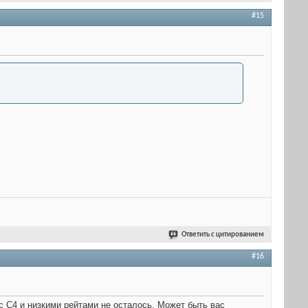
#15
Ответить с цитированием
#16
с С4 и низкими рейтами не осталось. Может быть вас