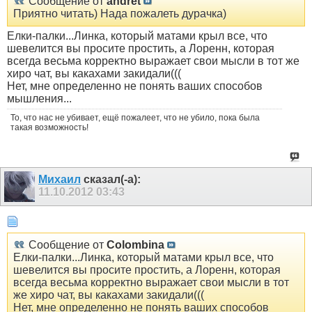
Сообщение от
andret
Приятно читать) Нада пожалеть дурачка)
Елки-палки...Линка, который матами крыл все, что
шевелится вы просите простить, а Лоренн, которая
всегда весьма корректно выражает свои мысли в тот же
хиро чат, вы какахами закидали(((
Нет, мне определенно не понять ваших способов
мышления...
То, что нас не убивает, ещё пожалеет, что не убило, пока была
такая возможность!
Михаил
сказал(-а):
11.10.2012
03:43
Сообщение от
Colombina
Елки-палки...Линка, который матами крыл все, что
шевелится вы просите простить, а Лоренн, которая
всегда весьма корректно выражает свои мысли в тот
же хиро чат, вы какахами закидали(((
Нет, мне определенно не понять ваших способов