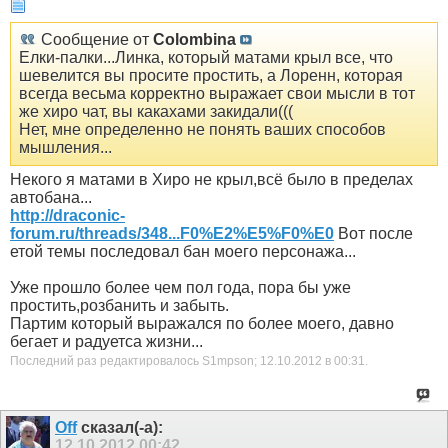
Сообщение от
Colombina
Елки-палки...Линка, который матами крыл все, что
шевелится вы просите простить, а Лоренн, которая
всегда весьма корректно выражает свои мысли в тот
же хиро чат, вы какахами закидали(((
Нет, мне определенно не понять ваших способов
мышления...
Некого я матами в Хиро не крыл,всё было в пределах
автобана...
http://draconic-
forum.ru/threads/348...F0%E2%E5%F0%E0
Вот после
етой темы последовал бан моего персонажа...
Уже прошло более чем пол года, пора бы уже
простить,розбанить и забыть.
Партим который выражался по более моего, давно
бегает и радуетса жизни...
Последний раз редактировалось S1mpson; 12.10.2012 в
00:31
.
Off
сказал(-а):
12.10.2012
00:42