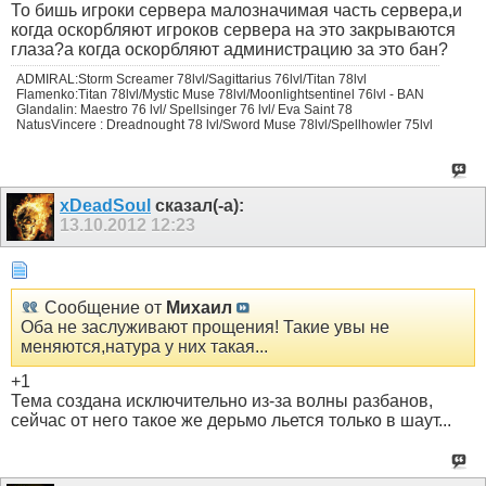
То бишь игроки сервера малозначимая часть сервера,и
когда оскорбляют игроков сервера на это закрываются
глаза?а когда оскорбляют администрацию за это бан?
ADMIRAL:Storm Screamer 78lvl/Sagittarius 76lvl/Titan 78lvl
Flamenko:Titan 78lvl/Mystic Muse 78lvl/Moonlightsentinel 76lvl - BAN
Glandalin: Maestro 76 lvl/ Spellsinger 76 lvl/ Eva Saint 78
NatusVincere : Dreadnought 78 lvl/Sword Muse 78lvl/Spellhowler 75lvl
xDeadSoul
сказал(-а):
13.10.2012
12:23
Сообщение от
Михаил
Оба не заслуживают прощения! Такие увы не
меняются,натура у них такая...
+1
Тема создана исключительно из-за волны разбанов,
сейчас от него такое же дерьмо льется только в шаут...