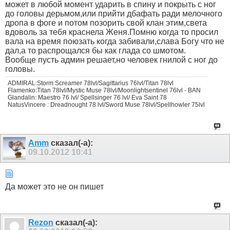
может в любой момент ударить в спину и покрыть с ног
до головы дерьмом,или прийти дбафать ради мелочного
дропа в фоге и потом позорить свой клан этим,света
вдоволь за тебя краснела Женя.Помню когда то просил
вала на время поюзать когда забивали,слава Богу что не
дал,а то распрощался бы как глада со шмотом.
Вообще пусть админ решает,но человек гнилой с ног до
головы.
ADMIRAL:Storm Screamer 78lvl/Sagittarius 76lvl/Titan 78lvl
Flamenko:Titan 78lvl/Mystic Muse 78lvl/Moonlightsentinel 76lvl - BAN
Glandalin: Maestro 76 lvl/ Spellsinger 76 lvl/ Eva Saint 78
NatusVincere : Dreadnought 78 lvl/Sword Muse 78lvl/Spellhowler 75lvl
Amm
сказал(-а):
09.10.2012
10:41
Да может это не он пишет
Rezon
сказал(-а):