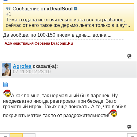
Сообщение от
xDeadSoul
+1
Тема создана исключительно из-за волны разбанов,
сейчас от него такое же дерьмо льется только в шаут...
Да вообще, по 100-150 писем в день.....волна....
Администрация Сервера Draconic.Ru
Agrofes
сказал(-а):
07.11.2012
23:10
А как по мне, так нормальный был паренек. Ну
неодекватно иногда реагировал при беседе. Зато
грамотный игрок. Таких еще поискать. А то, что любил
покричать матом так то от раздрожительности!