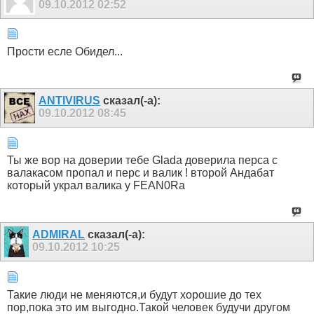
09.10.2012
02:52
Прости есле Обидел...
ANTIVIRUS
сказал(-а):
09.10.2012
08:45
Ты же вор на доверии тебе Glada доверила перса с
валакасом пропал и перс и валик ! второй Андабат
который украл валика у FEAN0Rа
ADMIRAL
сказал(-а):
09.10.2012
10:25
Такие люди не меняются,и будут хорошие до тех
пор,пока это им выгодно.Такой человек будучи другом