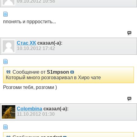
09.10.2012
10:58
ппонять и пррростить...
Стас ХК
сказал(-а):
10.10.2012
17:42
Сообщение от
S1mpson
Который много розговаривал в Хиро чате
Розгоми тебя, розгоми )
Colombina
сказал(-а):
11.10.2012
01:30