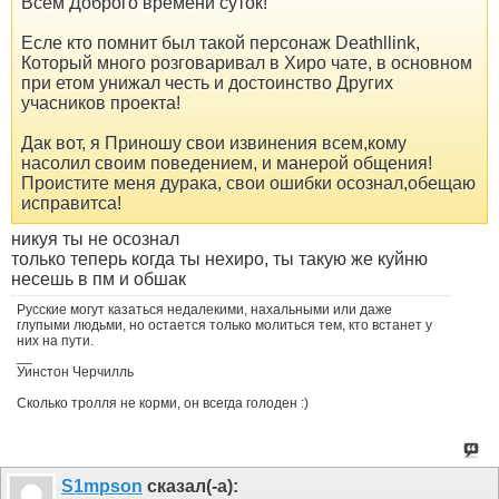
Всем Доброго времени суток!
Есле кто помнит был такой персонаж Deathllink,
Который много розговаривал в Хиро чате, в основном
при етом унижал честь и достоинство Других
учасников проекта!
Дак вот, я Приношу свои извинения всем,кому
насолил своим поведением, и манерой общения!
Проистите меня дурака, свои ошибки осознал,обещаю
исправитса!
никуя ты не осознал
только теперь когда ты нехиро, ты такую же куйню
несешь в пм и обшак
Русские могут казаться недалекими, нахальными или даже
глупыми людьми, но остается только молиться тем, кто встанет у
них на пути.
__
Уинстон Черчилль
Сколько тролля не корми, он всегда голоден :)
S1mpson
сказал(-а):