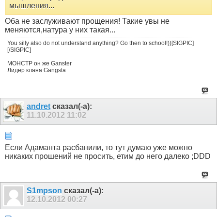
мышления...
Оба не заслуживают прощения! Такие увы не
меняются,натура у них такая...
You silly also do not understand anything? Go then to school!))[SIGPIC]
[/SIGPIC]
МОНСТР он же Ganster
Лидер клана Gangsta
andret
сказал(-а):
11.10.2012
11:02
Если Адаманта расбанили, то тут думаю уже можно
никаких прошений не просить, етим до него далеко ;DDD
S1mpson
сказал(-а):
12.10.2012
00:27