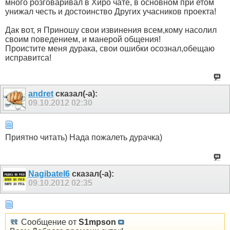
много розговаривал в Хиро чате, в основном при етом
унижал честь и достоинство Других учасников проекта!
Дак вот, я Приношу свои извинения всем,кому насолил
своим поведением, и манерой общения!
Проистите меня дурака, свои ошибки осознал,обещаю
исправитса!
andret
сказал(-а):
09.10.2012
02:30
Приятно читать) Нада пожалеть дурачка)
Nagibatel6
сказал(-а):
09.10.2012
02:35
Сообщение от
S1mpson