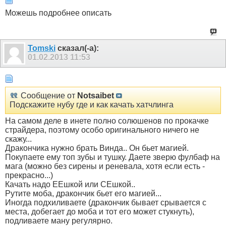
Можешь подробнее описать
Tomski
сказал(-а):
01.02.2013
11:53
Сообщение от
Notsaibet
Подскажите нубу где и как качать хатчлинга
На самом деле в инете полно солюшенов по прокачке
страйдера, поэтому особо оригинального ничего не
скажу...
Дракончика нужно брать Винда.. Он бьет магией.
Покупаете ему топ зубы и тушку. Даете зверю фулбаф на
мага (можно без сирены и реневала, хотя если есть -
прекрасно...)
Качать надо ЕЕшкой или СЕшкой..
Рутите моба, дракончик бьет его магией...
Иногда подхиливаете (дракончик бывает срывается с
места, добегает до моба и тот его может стукнуть),
подливаете ману регулярно.