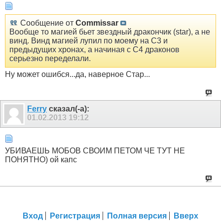
Сообщение от
Commissar
Вообще то магией бьет звездный дракончик (star), а не
винд. Винд магией лупил по моему на С3 и
предыдущих хронах, а начиная с С4 драконов
серьезно переделали.
Ну может ошибся...да, наверное Стар...
Ferry
сказал(-а):
01.02.2013
19:12
УБИВАЕШЬ МОБОВ СВОИМ ПЕТОМ ЧЕ ТУТ НЕ
ПОНЯТНО) ой капс
Вход
Регистрация
Полная версия
Вверх