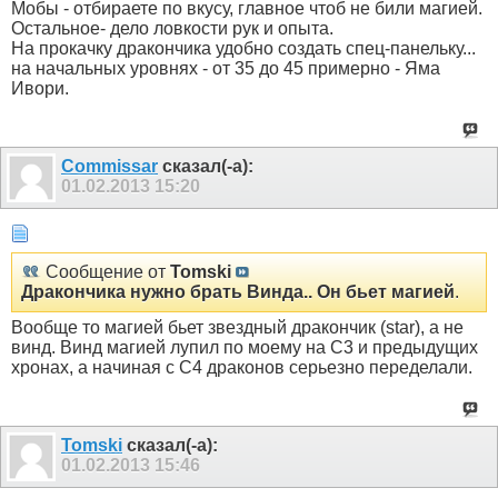
Мобы - отбираете по вкусу, главное чтоб не били магией.
Остальное- дело ловкости рук и опыта.
На прокачку дракончика удобно создать спец-панельку...
на начальных уровнях - от 35 до 45 примерно - Яма
Ивори.
Commissar
сказал(-а):
01.02.2013
15:20
Сообщение от
Tomski
Дракончика нужно брать Винда.. Он бьет магией
.
Вообще то магией бьет звездный дракончик (star), а не
винд. Винд магией лупил по моему на С3 и предыдущих
хронах, а начиная с С4 драконов серьезно переделали.
Tomski
сказал(-а):
01.02.2013
15:46