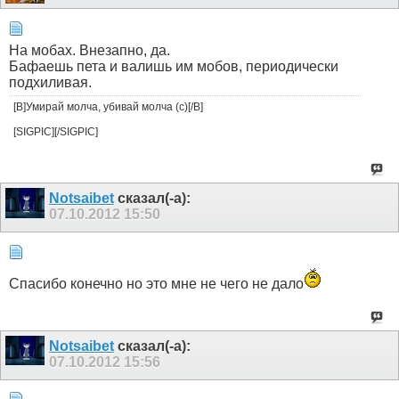
На мобах. Внезапно, да.
Бафаешь пета и валишь им мобов, периодически
подхиливая.
[B]Умирай молча, убивай молча (с)[/B]
[SIGPIC][/SIGPIC]
Notsaibet
сказал(-а):
07.10.2012
15:50
Спасибо конечно но это мне не чего не дало
Notsaibet
сказал(-а):
07.10.2012
15:56