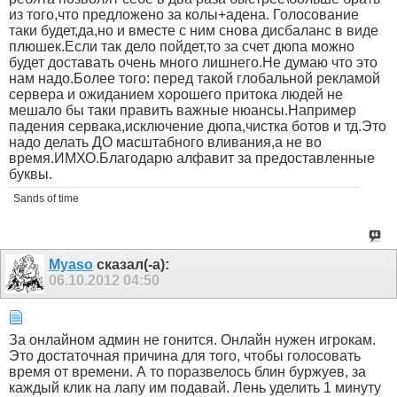
из того,что предложено за колы+адена. Голосование
таки будет,да,но и вместе с ним снова дисбаланс в виде
плюшек.Если так дело пойдет,то за счет дюпа можно
будет доставать очень много лишнего.Не думаю что это
нам надо.Более того: перед такой глобальной рекламой
сервера и ожиданием хорошего притока людей не
мешало бы таки править важные нюансы.Например
падения сервака,исключение дюпа,чистка ботов и тд.Это
надо делать ДО масштабного вливания,а не во
время.ИМХО.Благодарю алфавит за предоставленные
буквы.
Sands of time
Myaso
сказал(-а):
06.10.2012
04:50
За онлайном админ не гонится. Онлайн нужен игрокам.
Это достаточная причина для того, чтобы голосовать
время от времени. А то поразвелось блин буржуев, за
каждый клик на лапу им подавай. Лень уделить 1 минуту