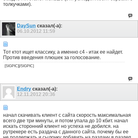
толкучками).
DaySun
сказал(-а):
06.10.2012
11:59
Тот ктот ищет классику, а именно с4 - итак ее найдет.
Против введения плюшек за голосование.
[SIGPIC][/SIGPIC]
Endry
сказал(-а):
12.11.2012
20:36
начал скачивать клиент с сайта скорость максимальная
всего две три минуты, и потом упала до 10 кбит. начал
искать сторонний клиент но успеха не добился. на
рутрекере есть раздача с данного сайта. почему бы ее
не поддержать и сылочку добавить на раздачу в раздел