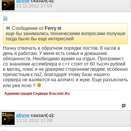
abyse
сказал(-а):
13.11.2012
17:09
Сообщение от
Ferry
еще бы занимались техническими вопросами получше
тогда было бы еще интересней
Начну отвечать в обратном порядке постов. 8 часов в
день я работаю. У меня есть семья и домашние
обязанности. Необходимо время на отдых. Програмист
со знаниями ассемблера и с++ стоит от 60 тысяч рублей
в месяц, плюс я не доверяю сторонним людям, особенно
причастным к ла2, благодаря этому базы нашего
сервера не валяются на аллчитс и жуке. Еще разъяснить
или уже ясно ?
Администрация Сервера Draconic.Ru
abyse
сказал(-а):
13.11.2012
17:09