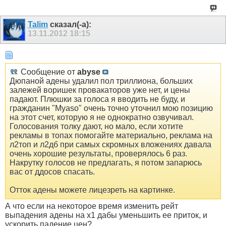
Talim
сказал(-а):
13.11.2012
18:15
Сообщение от
abyse
Дюпаной адены удалил пол триллиона, больших
залежей воришек провакаторов уже нет, и цены
падают. Плюшки за голоса я вводить не буду, и
гражданин "Myaso" очень точно уточнил мою позицию
на этот счет, которую я не однократно озвучивал.
Голосования толку дают, но мало, если хотите
рекламы в топах помогайте материально, реклама на
л2топ и л2дб при самых скромных вложениях давала
очень хорошие результаты, проверялось 6 раз.
Накрутку голосов не предлагать, я потом запарюсь
вас от ддосов спасать.
Отток адены можете лицезреть на картинке.
А что если на некоторое время изменить рейт
выпадения адены на х1 дабы уменьшить ее приток, и
ускорить падение цен?