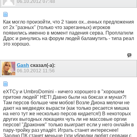
06.10.2012
07:48
Как могло произойти, что 2 таких ох...енных предложения
от 2х "разных" (только что зареганных) игроков
появились именно в момент падения серва. Проплатили
Ддос и ринулись на форум людей баламутить - типа реал
это хорошо.
Gash
сказал(-а):
06.10.2012
11:56
eXTCy и UmbroDomini - ничего хорошего в "хорошем
притоке людей" НЕТ! Давно были на боксах и мунах?!
Там персов больше чем мобов! Возле Диона мелочи не
дают на медведях вырасти (как только ресается мишка
на него тут же несколько персов кидается!) В некоторых
других выгодных локациях чуть ли не массовые оргии
персов! "Драконик" только выиграет если у него онлайн в
пару-тройку раз упадёт. Играть станет интереснее!
Заодно ПК станет меньше (эти ублюдки любят серваки с