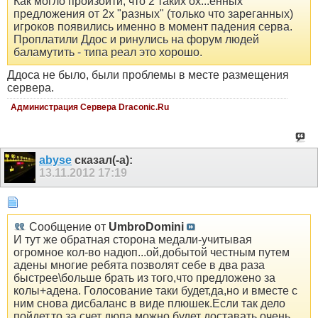
Как могло произойти, что 2 таких ох...енных
предложения от 2х "разных" (только что зареганных)
игроков появились именно в момент падения серва.
Проплатили Ддос и ринулись на форум людей
баламутить - типа реал это хорошо.
Ддоса не было, были проблемы в месте размещения
сервера.
Администрация Сервера Draconic.Ru
abyse
сказал(-а):
13.11.2012
17:19
Сообщение от
UmbroDomini
И тут же обратная сторона медали-учитывая
огромное кол-во надюп...ой,добытой честным путем
адены многие ребята позволят себе в два раза
быстрее\больше брать из того,что предложено за
колы+адена. Голосование таки будет,да,но и вместе с
ним снова дисбаланс в виде плюшек.Если так дело
пойдет,то за счет дюпа можно будет доставать очень