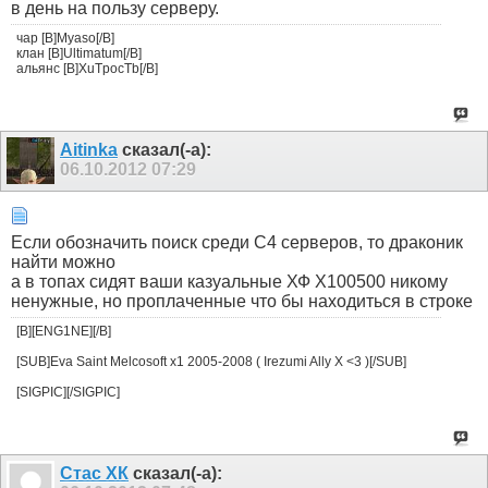
в день на пользу серверу.
чар [B]Myaso[/B]
клан [B]Ultimatum[/B]
альянс [B]XuTpocTb[/B]
Aitinka
сказал(-а):
06.10.2012
07:29
Если обозначить поиск среди С4 серверов, то драконик
найти можно
а в топах сидят ваши казуальные ХФ Х100500 никому
ненужные, но проплаченные что бы находиться в строке
[B][ENG1NE][/B]
[SUB]Eva Saint Melcosoft x1 2005-2008 ( Irezumi Ally X <3 )[/SUB]
[SIGPIC][/SIGPIC]
Стас ХК
сказал(-а):