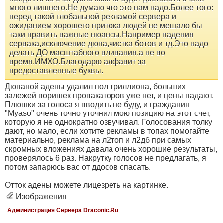
много лишнего.Не думаю что это нам надо.Более того:
перед такой глобальной рекламой сервера и
ожиданием хорошего притока людей не мешало бы
таки править важные нюансы.Например падения
сервака,исключение дюпа,чистка ботов и тд.Это надо
делать ДО масштабного вливания,а не во
время.ИМХО.Благодарю алфавит за
предоставленные буквы.
Дюпаной адены удалил пол триллиона, больших
залежей воришек провакаторов уже нет, и цены падают.
Плюшки за голоса я вводить не буду, и гражданин
"Myaso" очень точно уточнил мою позицию на этот счет,
которую я не однократно озвучивал. Голосования толку
дают, но мало, если хотите рекламы в топах помогайте
материально, реклама на л2топ и л2дб при самых
скромных вложениях давала очень хорошие результаты,
проверялось 6 раз. Накрутку голосов не предлагать, я
потом запарюсь вас от ддосов спасать.
Отток адены можете лицезреть на картинке.
Изображения
Администрация Сервера Draconic.Ru