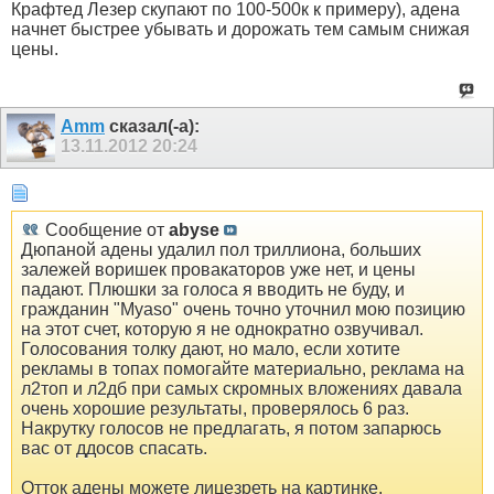
Крафтед Лезер скупают по 100-500к к примеру), адена
начнет быстрее убывать и дорожать тем самым снижая
цены.
Amm
сказал(-а):
13.11.2012
20:24
Сообщение от
abyse
Дюпаной адены удалил пол триллиона, больших
залежей воришек провакаторов уже нет, и цены
падают. Плюшки за голоса я вводить не буду, и
гражданин "Myaso" очень точно уточнил мою позицию
на этот счет, которую я не однократно озвучивал.
Голосования толку дают, но мало, если хотите
рекламы в топах помогайте материально, реклама на
л2топ и л2дб при самых скромных вложениях давала
очень хорошие результаты, проверялось 6 раз.
Накрутку голосов не предлагать, я потом запарюсь
вас от ддосов спасать.
Отток адены можете лицезреть на картинке.