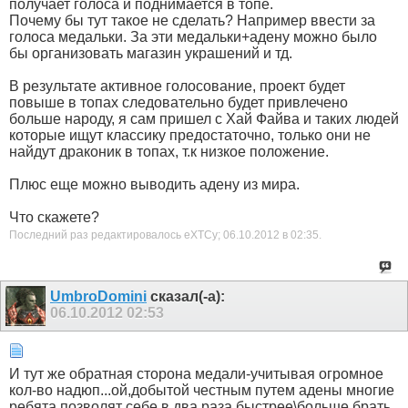
получает голоса и поднимается в топе.
Почему бы тут такое не сделать? Например ввести за
голоса медальки. За эти медальки+адену можно было
бы организовать магазин украшений и тд.
В результате активное голосование, проект будет
повыше в топах следовательно будет привлечено
больше народу, я сам пришел с Хай Файва и таких людей
которые ищут классику предостаточно, только они не
найдут драконик в топах, т.к низкое положение.
Плюс еще можно выводить адену из мира.
Что скажете?
Последний раз редактировалось eXTCy; 06.10.2012 в
02:35
.
UmbroDomini
сказал(-а):
06.10.2012
02:53
И тут же обратная сторона медали-учитывая огромное
кол-во надюп...ой,добытой честным путем адены многие
ребята позволят себе в два раза быстрее\больше брать