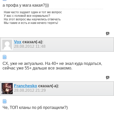
а профа у мага какая?)))
Нам часто задают один и тот же вопрос
У вас с головой все нормально?
На этот вопрос мы научились отвечать
Мы такие и есть и нам нечего терять!
Vox
сказал(-а):
28.08.2012
11:48
СХ, уже не актуально. На 40+ не знал куда податься,
сейчас уже 55+ дальше все знакомо.
Franchesko
сказал(-а):
28.08.2012
21:29
Че, ТОП кланы по рб протащили?)