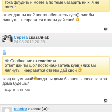
тока флудить и моете а по теме базарить ни х..я не
ожете
ответ дан ты шо? постонабиватель куев)) лиж бы
ляпнуть... ненравятся ответы дай свой
Серёга
сказал(-а):
24.08.2012
20:29
Сообщение от
reactor
ответ дан ты шо? постонабиватель куев)) лиж бы
ляпнуть... ненравятся ответы дай свой
заяц не умничай
когда ты дома бываешь после завтра
дома будешь?
Некр 50+ и ПП 50+
reactor
сказал(-а):