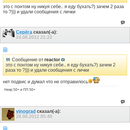
это с понтом ну никуя себе.. я еду бухать?) зачем 2 раза
то ?))) и удали сообщения с лички
Серёга
сказал(-а):
24.08.2012
21:22
Сообщение от
reactor
это с понтом ну никуя себе.. я еду бухать?) зачем 2
раза то ?))) и удали сообщения с лички
нет подвис и думал что не отправилось
Некр 50+ и ПП 50+
vinograd
сказал(-а):
28.08.2012
05:49