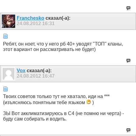
Franchesko
сказал(-а):
24.08.2012
16:31
Ребят, он ноет, что у него рб 40+ уводят "ТОП" кланы,
этот вариант он рассматривать не будет)
Vox
сказал(-а):
24.08.2012
16:47
Твоих советов только тут не хватало, иди на ***
(изъясняюсь понятным тебе языком
)
ЗЫ Вот акклиматизируюсь в С4 (не помню ни черта) -
буду сам собирать и водить.