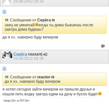
24.08.2012
20:32
Сообщение от
Серёга
заяц не умничай
когда ты дома бываешь после
завтра дома будешь?
да я хз.. наверно буду вечером
Серёга
сказал(-а):
24.08.2012
20:36
Сообщение от
reactor
да я хз.. наверно буду вечером
я хотел сегодня зайти вечером но пришли друзья и
пошли пить водку завтра едем на дачу и бухло будет
Некр 50+ и ПП 50+