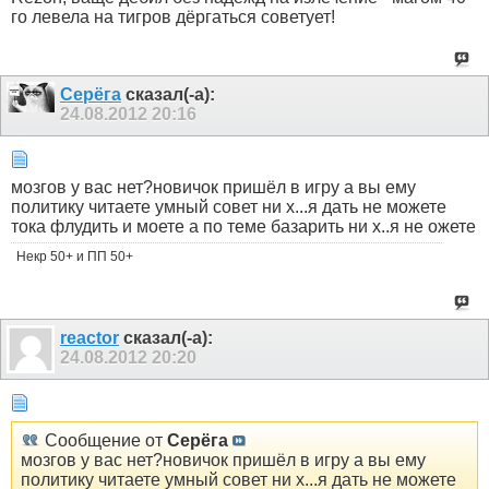
го левела на тигров дёргаться советует!
Серёга
сказал(-а):
24.08.2012
20:16
мозгов у вас нет?новичок пришёл в игру а вы ему
политику читаете умный совет ни х...я дать не можете
тока флудить и моете а по теме базарить ни х..я не ожете
Некр 50+ и ПП 50+
reactor
сказал(-а):
24.08.2012
20:20
Сообщение от
Серёга
мозгов у вас нет?новичок пришёл в игру а вы ему
политику читаете умный совет ни х...я дать не можете