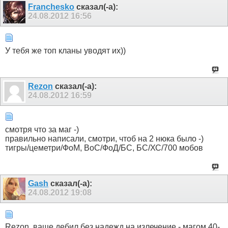
Franchesko
сказал(-а):
24.08.2012
16:56
У тебя же топ кланы уводят их))
Rezon
сказал(-а):
24.08.2012
16:59
смотря что за маг -)
правильно написали, смотри, чтоб на 2 нюка было -)
тигры/цеметри/ФоМ, ВоС/ФоД/БС, БС/ХС/700 мобов
Gash
сказал(-а):
24.08.2012
19:08
Rezon, ваще дебил без надежд на излечение - магом 40-