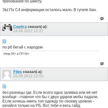
требования по шмоту.
ЗЫ По С4 информации осталось мало. В гугеле бан.
Серёга
сказал(-а):
24.08.2012
12:27
по рб бегай с народом
Некр 50+ и ПП 50+
Files
сказал(-а):
24.08.2012
12:55
без разницы где. Если всего одна заливка или её нет
вообще - главное что бы с двух ударов мобы падали.
Если хочешь иметь топ одежду по своему уровню -
качайся только на РБ. Вот тебе и весь гайд.