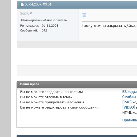
08.04.2009,
03:01
SoniC
Заблокированный пользователь
Темку можно закрывать,Спас
Регистрация
06.11.2008
Сообщений
642
Ваши права
Вы
не можете
создавать новые темы
BB коды
Вы
не можете
отвечать в темах
Смайлы
Вы
не можете
прикреплять вложения
[IMG]
ко
Вы
не можете
редактировать свои сообщения
[VIDEO]
HTML к
Правила