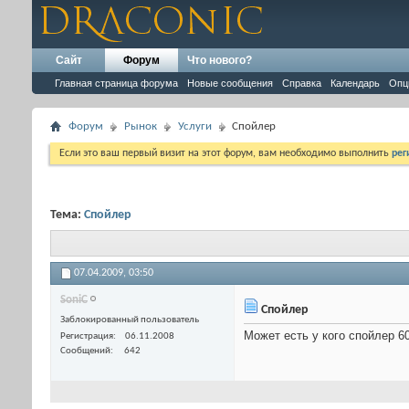
Сайт
Форум
Что нового?
Главная страница форума
Новые сообщения
Справка
Календарь
Опц
Форум
Рынок
Услуги
Спойлер
Если это ваш первый визит на этот форум, вам необходимо выполнить
рег
Тема:
Спойлер
07.04.2009,
03:50
SoniC
Спойлер
Заблокированный пользователь
Может есть у кого спойлер 60
Регистрация
06.11.2008
Сообщений
642