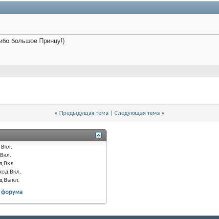
ибо большое Принцу!)
«
Предыдущая тема
|
Следующая тема
»
Вкл.
Вкл.
д
Вкл.
код
Вкл.
од
Выкл.
 форума