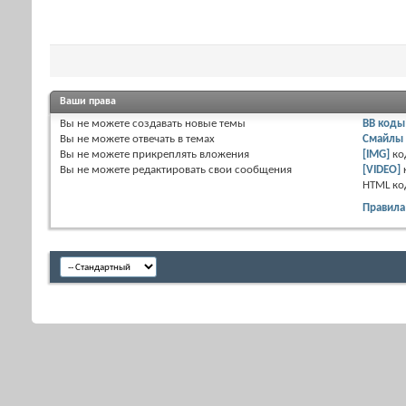
Ваши права
Вы
не можете
создавать новые темы
BB коды
Вы
не можете
отвечать в темах
Смайлы
Вы
не можете
прикреплять вложения
[IMG]
ко
Вы
не можете
редактировать свои сообщения
[VIDEO]
HTML к
Правила