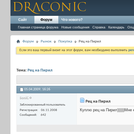
Сайт
Форум
Что нового?
Главная страница форума
Новые сообщения
Справка
Календарь
Опц
Форум
Рынок
Покупка
Рец на Пирил
Если это ваш первый визит на этот форум, вам необходимо выполнить
рег
Тема:
Рец на Пирил
05.04.2009,
16:26
SoniC
Рец на Пирил
Заблокированный пользователь
Куплю рец на Пирил))))))Мне 
Регистрация
06.11.2008
Сообщений
642