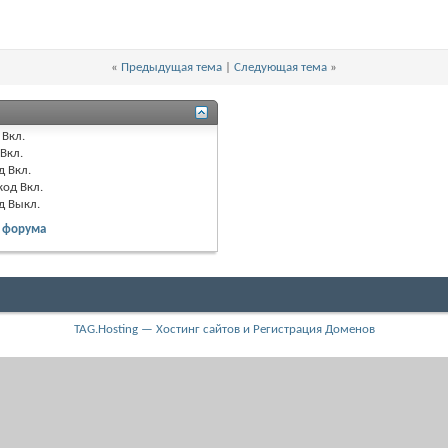
«
Предыдущая тема
|
Следующая тема
»
Вкл.
Вкл.
д
Вкл.
код
Вкл.
од
Выкл.
 форума
TAG.Hosting — Хостинг сайтов и Регистрация Доменов