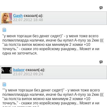
Gash
сказал(-а):
22.07.2012
18:48
"у меня торгаши без денег сидят)" - у меня тоже всего
полмиллиарда налички, иначе бы купил А-пуху за 2ккк (((
"за полста випок можно как минимум 2 хомки +10
точнуть." - скажи это корейскому рандому... Может и ни
одна не заточиться.
balaor
сказал(-а):
23.07.2012
09:24
""у меня торгаши без денег сидят)" - у меня тоже всего
полмиллиарда налички, иначе бы купил А-пуху за 2ккк (((
"за полста випок можно как минимум 2 хомки +10
точнуть." - скажи это корейскому рандому... Может и ни